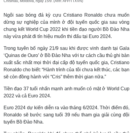
Chisinau, Moldova, ngày 15/9. (Ảnh: AFP/TTXVN)
Ngôi sao bóng đá kỳ cựu Cristiano Ronaldo chưa muốn
dừng sự nghiệp của mình ở đội tuyển quốc gia sau vòng
chung kết World Cup 2022 khi tiền đạo người Bồ Đào Nha
này vừa phát đi tín hiệu muốn thi đấu tại Euro 2024.
Trong tuyên bố ngày 21/9 sau khi được vinh danh tại Gala
‘Quinas de Ouro’ ở Bồ Đào Nha với tư cách cầu thủ ghi bàn
xuất sắc nhất mọi thời đại cấp độ tuyển quốc gia, Cristiano
Ronaldo cho biết: “Hành trình của tôi chưa kết thúc, các bạn
sẽ còn đồng hành với “Cris” thêm thời gian nữa.”
Tiền đạo 37 tuổi nhấn mạnh anh muốn có mặt ở World Cup
2022 và cả Euro 2024.
Euro 2024 dự kiến diễn ra vào tháng 6/2024. Thời điểm đó,
Ronaldo sẽ bước sang tuổi 39 nếu tham gia giải cùng đội
tuyển Bồ Đào Nha.