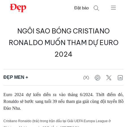
Chuyển
Đặt báo
đến
nội
Tìm
dung
NGÔI SAO BÓNG CRISTIANO
kiếm
cho:
RONALDO MUỐN THAM DỰ EURO
2024
ĐẸP MEN +
Euro 2024 dự kiến diễn ra vào tháng 6/2024. Thời điểm đó,
Ronaldo sẽ bước sang tuổi 39 nếu tham gia giải cùng đội tuyển Bồ
Đào Nha.
Cristiano Ronaldo (trái) trong trận đấu tại Giải UEFA Europa League ở