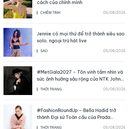
cách của chính mình
06/08/2026
CHIÊM TINH
Jennie có mọi thứ để trở thành siêu sao
solo, ngoại trừ hát live
05/08/2026
SAO
#MetGala2027 – Tôn vinh tầm nhìn và
sức ảnh hưởng sâu rộng của NTK John
Galliano
05/08/2026
THỜI TRANG
#FashionRoundUp – Bella Hadid trở
thành Đại sứ Toàn cầu của Prada
Beauty, CHANEL mua lại Charvet
05/08/2026
THỜI TRANG