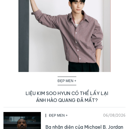
ĐẸP MEN +
LIỆU KIM SOO HYUN CÓ THỂ LẤY LẠI
ÁNH HÀO QUANG ĐÃ MẤT?
06/08/2026
ĐẸP MEN +
Ba nhân diện của Michael B. Jordan