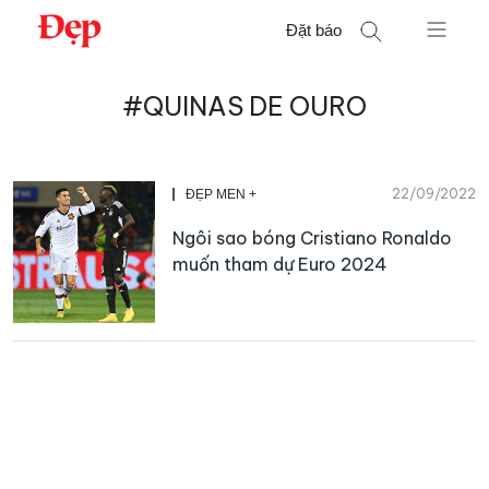
Chuyển
Đặt báo
đến
nội
Tìm
dung
#QUINAS DE OURO
kiếm
cho:
22/09/2022
ĐẸP MEN +
Ngôi sao bóng Cristiano Ronaldo
muốn tham dự Euro 2024