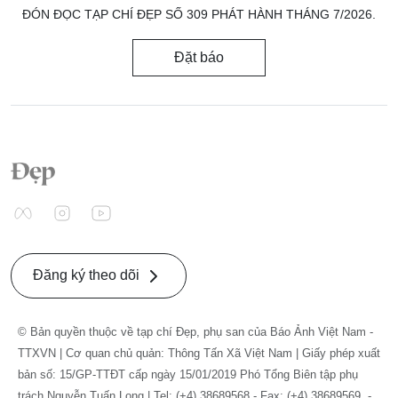
ĐÓN ĐỌC TẠP CHÍ ĐẸP SỐ 309 PHÁT HÀNH THÁNG 7/2026.
Đặt báo
Đăng ký theo dõi
© Bản quyền thuộc về tạp chí Đẹp, phụ san của Báo Ảnh Việt Nam -
TTXVN | Cơ quan chủ quản: Thông Tấn Xã Việt Nam | Giấy phép xuất
bản số: 15/GP-TTĐT cấp ngày 15/01/2019 Phó Tổng Biên tập phụ
trách Nguyễn Tuấn Long | Tel: (+4) 38689568 - Fax: (+4) 38689569. -