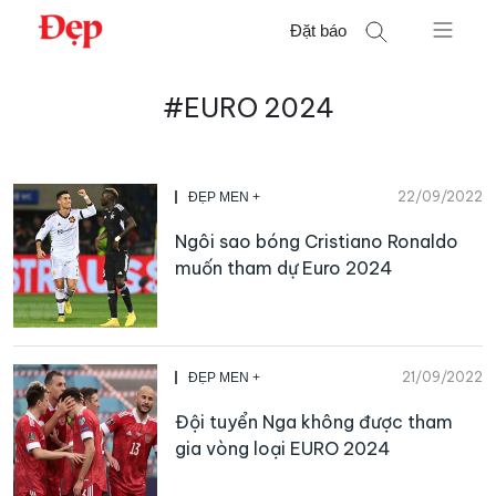
Chuyển
Đặt báo
đến
nội
Tìm
dung
#EURO 2024
kiếm
cho:
22/09/2022
ĐẸP MEN +
Ngôi sao bóng Cristiano Ronaldo
muốn tham dự Euro 2024
21/09/2022
ĐẸP MEN +
Đội tuyển Nga không được tham
gia vòng loại EURO 2024