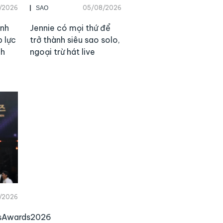
/2026
05/08/2026
SAO
ành
Jennie có mọi thứ để
p lực
trở thành siêu sao solo,
nh
ngoại trừ hát live
/2026
esAwards2026