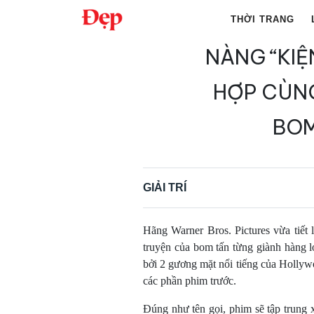
Chuyển
THỜI TRANG
đến
nội
NÀNG “KIỆ
Tìm
dung
kiếm
HỢP CÙNG
cho:
BOM
GIẢI TRÍ
Hãng Warner Bros. Pictures vừa tiết 
truyện của bom tấn từng giành hàng
bởi 2 gương mặt nổi tiếng của Hollywo
các phần phim trước.
Đúng như tên gọi, phim sẽ tập trung 