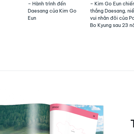
– Hành trình đến
– Kim Go Eun chiế
Daesang của Kim Go
thắng Daesang, ni
Eun
vui nhân đôi của P
Bo Kyung sau 23 