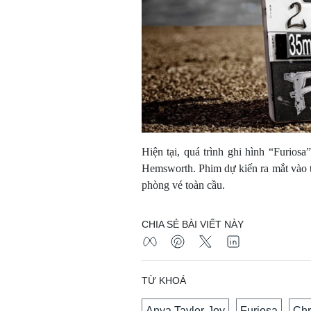
Hiện tại, quá trình ghi hình “Furios
Hemsworth. Phim dự kiến ra mắt vào 
phòng vé toàn cầu.
CHIA SẺ BÀI VIẾT NÀY
TỪ KHOÁ
Anya Taylor-Joy
Furiosa
Chr