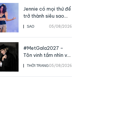
Jennie có mọi thứ để
trở thành siêu sao
solo, ngoại trừ hát
05/08/2026
SAO
live
#MetGala2027 –
Tôn vinh tầm nhìn và
sức ảnh hưởng sâu
05/08/2026
THỜI TRANG
rộng của NTK John
Galliano