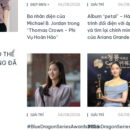
06/08/2026
06/08
ĐẸP MEN +
GIẢI TRÍ
Ba nhân diện của
Album “petal” – H
Michael B. Jordan trong
trình đối diện với á
“Thomas Crown – Phi
và tìm lại chính mì
Vụ Hoàn Hảo”
của Ariana Grande
Ó THỂ
NG ĐÃ
04/08/2026
04/08
GIẢI TRÍ
GIẢI TRÍ
#BlueDragonSeriesAwards2026
#BlueDragonSeri