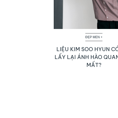
ĐẸP MEN +
LIỆU KIM SOO HYUN C
LẤY LẠI ÁNH HÀO QUA
MẤT?