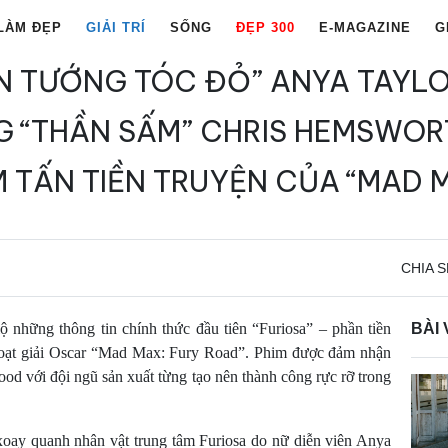
LÀM ĐẸP
GIẢI TRÍ
SỐNG
ĐẸP 300
E-MAGAZINE
G
N TƯỚNG TÓC ĐỎ” ANYA TAYL
 “THẦN SẤM” CHRIS HEMSWO
 TẤN TIỀN TRUYỆN CỦA “MAD 
CHIA S
lộ những thông tin chính thức đầu tiên “Furiosa” – phần tiền
BÀI 
 loạt giải Oscar “Mad Max: Fury Road”. Phim được đảm nhận
od với đội ngũ sản xuất từng tạo nên thành công rực rỡ trong
xoay quanh nhân vật trung tâm Furiosa do nữ diễn viên Anya