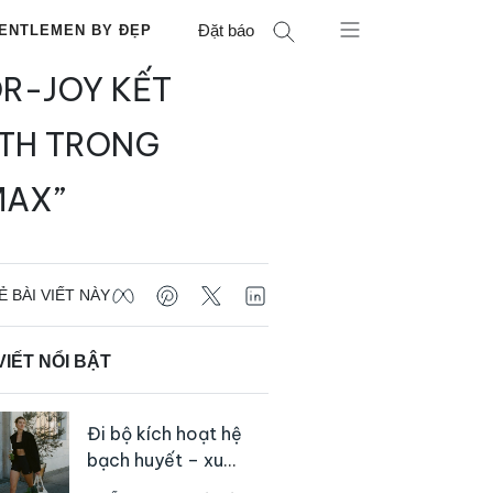
Đặt báo
ENTLEMEN BY ĐẸP
OR-JOY KẾT
RTH TRONG
MAX”
Ẻ BÀI VIẾT NÀY
VIẾT NỔI BẬT
Đi bộ kích hoạt hệ
bạch huyết – xu
hướng tập luyện đơn