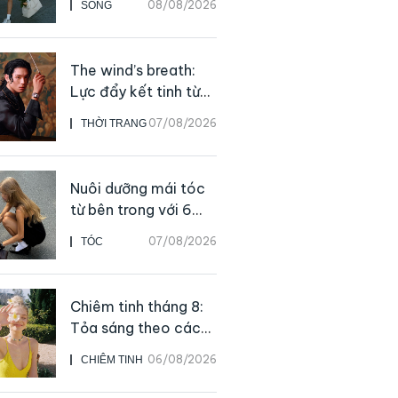
08/08/2026
SỐNG
giản ai cũng có thể
bắt đầu
The wind’s breath:
Lực đẩy kết tinh từ
sự kiên định
07/08/2026
THỜI TRANG
Nuôi dưỡng mái tóc
từ bên trong với 6
thực phẩm giàu
07/08/2026
TÓC
dưỡng chất
Chiêm tinh tháng 8:
Tỏa sáng theo cách
của chính mình
06/08/2026
CHIÊM TINH