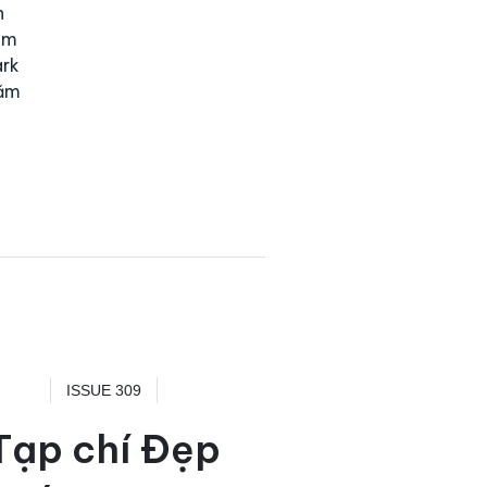
n
ềm
ark
năm
ISSUE 309
Tạp chí Đẹp