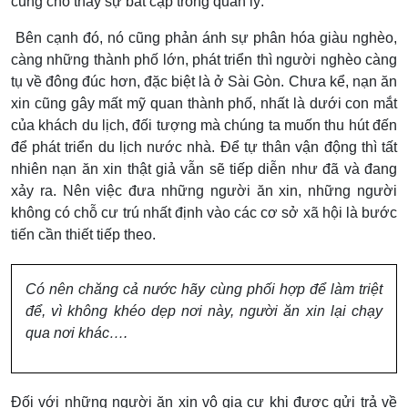
cũng cho thấy sự bất cập trong quản lý.
Bên cạnh đó, nó cũng phản ánh sự phân hóa giàu nghèo,
càng những thành phố lớn, phát triển thì người nghèo càng
tụ về đông đúc hơn, đặc biệt là ở Sài Gòn. Chưa kể, nạn ăn
xin cũng gây mất mỹ quan thành phố, nhất là dưới con mắt
của khách du lịch, đối tượng mà chúng ta muốn thu hút đến
để phát triển du lịch nước nhà. Để tự thân vận động thì tất
nhiên nạn ăn xin thật giả vẫn sẽ tiếp diễn như đã và đang
xảy ra. Nên việc đưa những người ăn xin, những người
không có chỗ cư trú nhất định vào các cơ sở xã hội là bước
tiến cần thiết tiếp theo.
Có nên chăng cả nước hãy cùng phối hợp để làm triệt
để, vì không khéo dẹp nơi này, người ăn xin lại chạy
qua nơi khác….
Đối với những người ăn xin vô gia cư khi được gửi trả về