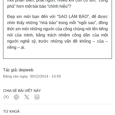
mỗi phản biện, phát ngôn, nhiều khi còn có sức “công
phá” hơn một bài báo “chính hiệu”?
Đẹp xin mời bạn đến với “SAO LÀM BÁO”, để được
nhìn thấy những “nhà báo” trong mỗi “ngôi sao”, đồng
thời xin mời những người của công chúng nói lên tiếng
nói của mình, bằng trách nhiệm công dân của một
người nghệ sỹ, trước những vấn đề không – của –
riêng – ai.
Tác giả: depweb
Đăng vào ngày: 30/12/2014 - 13:59
CHIA SẺ BÀI VIẾT NÀY
TỪ KHOÁ