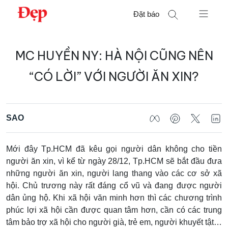
Chuyển
Đặt báo
đến
nội
Tìm
dung
MC HUYỀN NY: HÀ NỘI CŨNG NÊN
kiếm
cho:
“CÓ LỜI” VỚI NGƯỜI ĂN XIN?
SAO
Mới đây Tp.HCM đã kêu gọi người dân không cho tiền
người ăn xin, vì kể từ ngày 28/12, Tp.HCM sẽ bắt đầu đưa
những người ăn xin, người lang thang vào các cơ sở xã
hội. Chủ trương này rất đáng cổ vũ và đang được người
dân ủng hộ. Khi xã hội văn minh hơn thì các chương trình
phúc lợi xã hội cần được quan tâm hơn, cần có các trung
tâm bảo trợ xã hội cho người già, trẻ em, người khuyết tật…