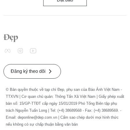
Đăng ký theo dõi
© Bản quyền thuộc về tạp chí Đẹp, phụ san của Báo Ảnh Việt Nam -
TTXVN | Cơ quan chủ quản: Thông Tấn Xã Việt Nam | Giấy phép xuất
bản số: 15/GP-TTĐT cấp ngày 15/01/2019 Phó Tổng Biên tập phụ
trách Nguyễn Tuấn Long | Tel: (+4) 38689568 - Fax: (+4) 38689569. -
Email: deponline@dep.com.vn | Cấm sao chép dưới mọi hình thức
nếu không có sự chấp thuận bằng văn bản