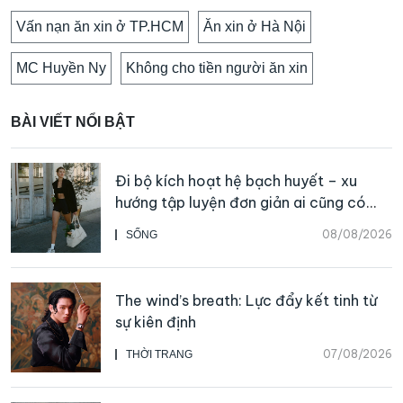
Vấn nạn ăn xin ở TP.HCM
Ăn xin ở Hà Nội
MC Huyền Ny
Không cho tiền người ăn xin
BÀI VIẾT NỔI BẬT
Đi bộ kích hoạt hệ bạch huyết – xu
hướng tập luyện đơn giản ai cũng có
thể bắt đầu
08/08/2026
SỐNG
The wind’s breath: Lực đẩy kết tinh từ
sự kiên định
07/08/2026
THỜI TRANG