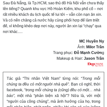
Sau Đà Nẵng, là Tp.HCM, sao thủ đô Hà Nội vẫn chưa thấy
lên tiếng? Quanh khu vực Hồ Hoàn Kiếm, khu phố cổ – nơi
rất nhiều khách du lịch quốc tế lui tới – vẫn còn nạn ăn xin.
Và có nên chăng cả nước hãy cùng phối hợp để làm triệt
để, vì không khéo dẹp nơi này, người ăn xin lại “chạy” qua
nơi khác….
MC Huyền Ny
Ảnh:
Milor Trần
Trang phục:
Đỗ Mạnh Cườn
g
Makeup & Hair:
Jason Trần
Tác giả “Thi nhân Việt Nam” từng nói: “
Trong mỗi
chúng ta đều có một người nhà quê”.
Bạn có nghĩ, thời
facebook, “
trong mỗi chúng ta (cũng) đều có một… nhà
báo”,
một nhà “phản biện xã hội”? Nữa là, với một
“người của công chúng”, mà ảnh hưởng của họ, trong