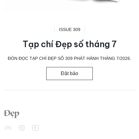
ISSUE 309
Tạp chí Đẹp số tháng 7
ĐÓN ĐỌC TẠP CHÍ ĐẸP SỐ 309 PHÁT HÀNH THÁNG 7/2026.
Đặt báo