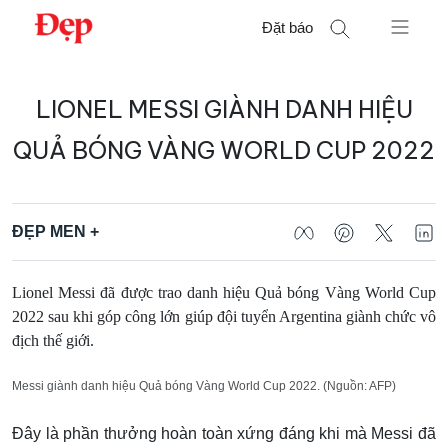
Chuyển
Đặt báo
đến
nội
Tìm
dung
LIONEL MESSI GIÀNH DANH HIỆU
kiếm
cho:
QUẢ BÓNG VÀNG WORLD CUP 2022
ĐẸP MEN +
Lionel Messi đã được trao danh hiệu Quả bóng Vàng World Cup
2022 sau khi góp công lớn giúp đội tuyển Argentina giành chức vô
địch thế giới.
Messi giành danh hiệu Quả bóng Vàng World Cup 2022. (Nguồn: AFP)
Đây là phần thưởng hoàn toàn xứng đáng khi mà Messi đã