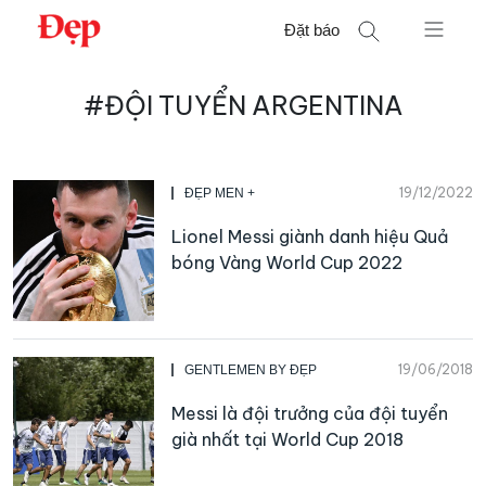
Chuyển
Đặt báo
đến
nội
Tìm
dung
#ĐỘI TUYỂN ARGENTINA
kiếm
cho:
19/12/2022
ĐẸP MEN +
Lionel Messi giành danh hiệu Quả
bóng Vàng World Cup 2022
19/06/2018
GENTLEMEN BY ĐẸP
Messi là đội trưởng của đội tuyển
già nhất tại World Cup 2018