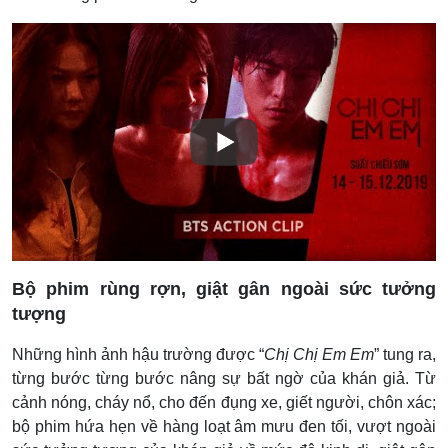
Bộ phim rùng rợn, giật gân ngoài sức tưởng
tượng
Những hình ảnh hậu trường được “
Chị Chị Em Em
” tung ra,
từng bước từng bước nâng sự bất ngờ của khán giả. Từ
cảnh nóng, cháy nổ, cho đến đụng xe, giết người, chôn xác;
bộ phim hứa hẹn về hàng loạt âm mưu đen tối, vượt ngoài