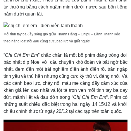
tự thưởng bằng cách ngâm mình dưới nước sau bốn tiếng
nằm dưới quan tài.
Mối tình tay ba đầy sóng gió giữa Thanh Hằng – Chipu – Lãnh Thanh kéo
theo hàng loạt nỗi đau cùng cực, bạo lực và giết người.
“
Chị Chị Em Em
” chắc chắn là một bộ phim đáng trông đợi
bậc nhất dịp Noel với câu chuyện khó đoán và bất ngờ bậc
nhất, đem đến một trải nghiệm điện ảnh điên rồ, tràn ngập
tình yêu và thù hận nhưng cũng cực kỳ thú vị, đáng nhớ. Và
các cảnh bạo lực, cháy nổ, máu me càng đẩy cảm xúc của
khán giả lên cao nhất và lột tả trọn vẹn mối tình tay ba day
dứt, mãnh liệt và đau đớn trong “
Chị Chị Em Em
“. Phim có
những suất chiếu đặc biệt trong hai ngày 14,15/12 và khởi
chiếu chính thức từ ngày 20/12 tại các rạp trên toàn quốc.