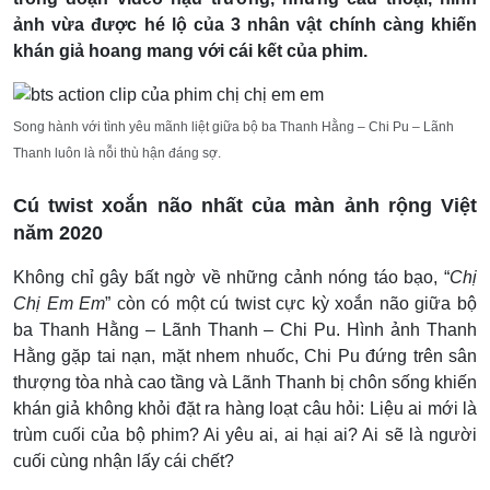
ảnh vừa được hé lộ của 3 nhân vật chính càng khiến
khán giả hoang mang với cái kết của phim.
Song hành với tình yêu mãnh liệt giữa bộ ba Thanh Hằng – Chi Pu – Lãnh
Thanh luôn là nỗi thù hận đáng sợ.
Cú twist xoắn não nhất của màn ảnh rộng Việt
năm 2020
Không chỉ gây bất ngờ về những cảnh nóng táo bạo, “
Chị
Chị Em Em
” còn có một cú twist cực kỳ xoắn não giữa bộ
ba Thanh Hằng – Lãnh Thanh – Chi Pu. Hình ảnh Thanh
Hằng gặp tai nạn, mặt nhem nhuốc, Chi Pu đứng trên sân
thượng tòa nhà cao tầng và Lãnh Thanh bị chôn sống khiến
khán giả không khỏi đặt ra hàng loạt câu hỏi: Liệu ai mới là
trùm cuối của bộ phim? Ai yêu ai, ai hại ai? Ai sẽ là người
cuối cùng nhận lấy cái chết?