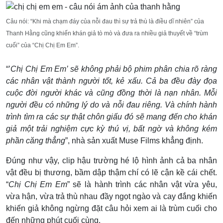
Câu nói: “Khi mà chạm đáy của nỗi đau thì sự trả thù là điều dĩ nhiên” của
Thanh Hằng cũng khiến khán giả tò mò và đưa ra nhiều giả thuyết về “trùm
cuối” của “Chị Chị Em Em”.
“’
Chị Chị Em Em’ sẽ không phải bộ phim phân chia rõ ràng
các nhân vật thành người tốt, kẻ xấu. Cả ba đều đày đọa
cuộc đời người khác và cũng đồng thời là nạn nhân. Mỗi
người đều có những lý do và nỗi đau riêng. Và chính hành
trình tìm ra các sự thật chôn giấu đó sẽ mang đến cho khán
giả một trải nghiệm cực kỳ thú vị, bất ngờ và không kém
phần căng thẳng
”, nhà sản xuất Muse Films khẳng định.
Đúng như vậy, clip hậu trường hé lộ hình ảnh cả ba nhân
vật đều bị thương, bầm dập thậm chí có lẽ cận kề cái chết.
“
Chị Chị Em Em
” sẽ là hành trình các nhân vật vừa yêu,
vừa hận, vừa trả thù nhau đầy ngọt ngào và cay đắng khiến
khiến giả không ngừng đặt câu hỏi xem ai là trùm cuối cho
đến những phút cuối cùng.