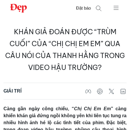
Chuyển
Đặt báo
đến
nội
Tìm
dung
KHÁN GIẢ ĐOÁN ĐƯỢC “TRÙM
kiếm
cho:
CUỐI” CỦA “CHỊ CHỊ EM EM” QUA
CÂU NÓI CỦA THANH HẰNG TRONG
VIDEO HẬU TRƯỜNG?
GIẢI TRÍ
Càng gần ngày công chiếu, “
Chị Chị Em Em
” càng
khiến khán giả đứng ngồi không yên khi liên tục tung ra
nhiều hình ảnh hé lộ các tình tiết của phim. Đặc biệt,
trong đoạn video hậu trường, những câu thoại, hình