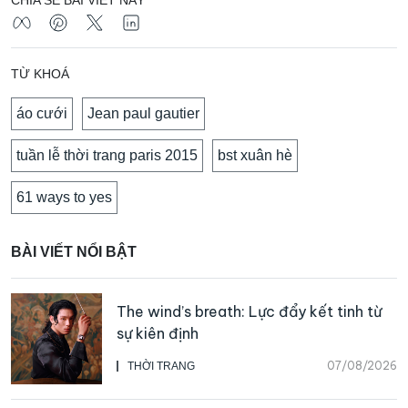
CHIA SẺ BÀI VIẾT NÀY
TỪ KHOÁ
áo cưới
Jean paul gautier
tuần lễ thời trang paris 2015
bst xuân hè
61 ways to yes
BÀI VIẾT NỔI BẬT
The wind’s breath: Lực đẩy kết tinh từ
sự kiên định
07/08/2026
THỜI TRANG