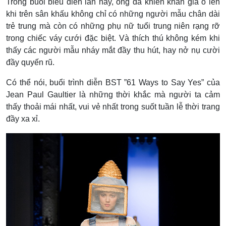
Trong buổi biểu diễn lần này, ông đã khiến khán giả ồ lên
khi trên sân khấu không chỉ có những người mẫu chân dài
trẻ trung mà còn có những phụ nữ tuổi trung niên rạng rỡ
trong chiếc váy cưới đặc biệt. Và thích thú không kém khi
thấy các người mẫu nháy mắt đầy thu hút, hay nở nụ cười
đầy quyến rũ.
Có thể nói, buổi trình diễn BST ”61 Ways to Say Yes” của
Jean Paul Gaultier là những thời khắc mà người ta cảm
thấy thoải mái nhất, vui vẻ nhất trong suốt tuần lễ thời trang
đầy xa xỉ.