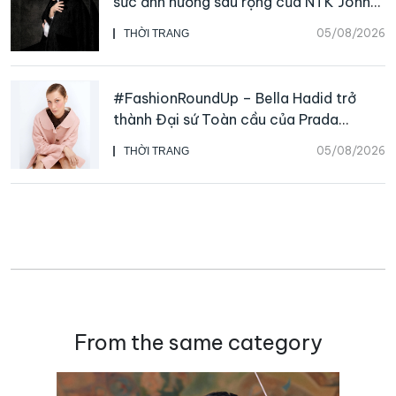
sức ảnh hưởng sâu rộng của NTK John
Galliano
05/08/2026
THỜI TRANG
#FashionRoundUp – Bella Hadid trở
thành Đại sứ Toàn cầu của Prada
Beauty, CHANEL mua lại Charvet
05/08/2026
THỜI TRANG
From the same category