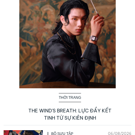
THỜI TRANG
THE WIND’S BREATH: LỰC ĐẨY KẾT
TINH TỪ SỰ KIÊN ĐỊNH
06/08/2026
BỘ SƯU TẬP