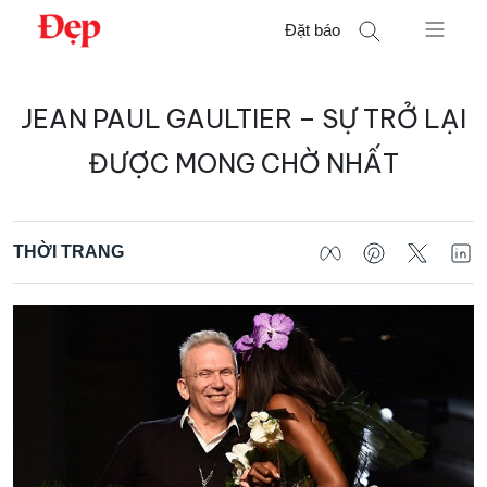
Chuyển
Đặt báo
đến
nội
Tìm
dung
JEAN PAUL GAULTIER – SỰ TRỞ LẠI
kiếm
cho:
ĐƯỢC MONG CHỜ NHẤT
THỜI TRANG