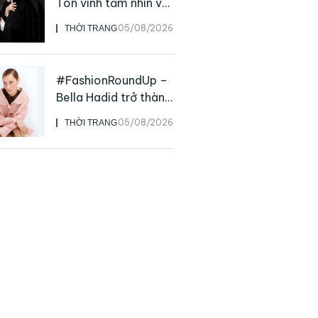
Tôn vinh tầm nhìn và
sức ảnh hưởng sâu
05/08/2026
THỜI TRANG
rộng của NTK John
Galliano
#FashionRoundUp –
Bella Hadid trở thành
Đại sứ Toàn cầu của
05/08/2026
THỜI TRANG
Prada Beauty,
CHANEL mua lại
Charvet