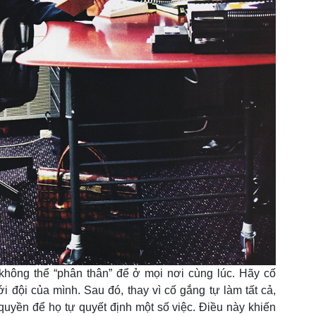
hông thể “phân thân” để ở mọi nơi cùng lúc. Hãy cố
 đội của mình. Sau đó, thay vì cố gắng tự làm tất cả,
quyền để họ tự quyết định một số việc. Điều này khiến