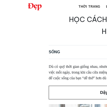
Chuyển
THỜI TRANG
đến
nội
HỌC CÁCH 
Tìm
dung
kiếm
H
cho:
SỐNG
Dù có quỹ thời gian giống nhau, nhưn
việc mỗi ngày, trong khi câu cửa miện
để cuộc sống của bạn “dễ thở” hơn dù 
Dậ