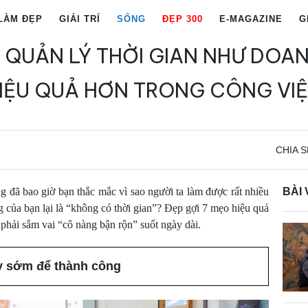
LÀM ĐẸP
GIẢI TRÍ
SỐNG
ĐẸP 300
E-MAGAZINE
G
QUẢN LÝ THỜI GIAN NHƯ DOA
IỆU QUẢ HƠN TRONG CÔNG VI
CHIA S
g đã bao giờ bạn thắc mắc vì sao người ta làm được rất nhiều
BÀI 
g của bạn lại là “không có thời gian”? Đẹp gợi 7 mẹo hiệu quả
phải sắm vai “cô nàng bận rộn” suốt ngày dài.
y sớm để thành công