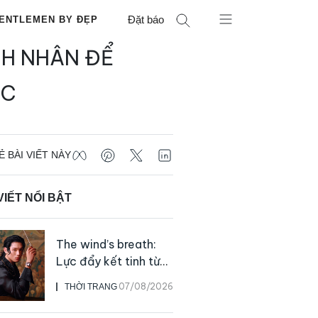
Đặt báo
ENTLEMEN BY ĐẸP
NH NHÂN ĐỂ
ỆC
Ẻ BÀI VIẾT NÀY
VIẾT NỔI BẬT
The wind’s breath:
Lực đẩy kết tinh từ
sự kiên định
07/08/2026
THỜI TRANG