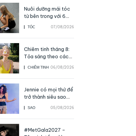
Nuôi dưỡng mái tóc
từ bên trong với 6
thực phẩm giàu
07/08/2026
TÓC
dưỡng chất
Chiêm tinh tháng 8:
Tỏa sáng theo cách
của chính mình
06/08/2026
CHIÊM TINH
Jennie có mọi thứ để
trở thành siêu sao
solo, ngoại trừ hát
05/08/2026
SAO
live
#MetGala2027 –