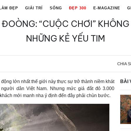
LÀM ĐẸP
GIẢI TRÍ
SỐNG
ĐẸP 300
E-MAGAZINE
G
 ĐOÒNG: “CUỘC CHƠI” KHÔNG
NHỮNG KẺ YẾU TIM
CHIA S
 động lớn nhất thế giới này thực sự trở thành niềm khát
BÀI 
 người dân Việt Nam. Nhưng mức giá đắt đỏ 3.000
 khách mới manh nha ý định đến đây phải chùn bước.