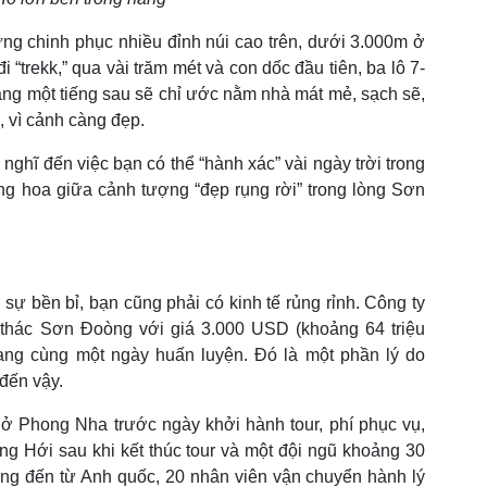
ừng chinh phục nhiều đỉnh núi cao trên, dưới 3.000m ở
 “trekk,” qua vài trăm mét và con dốc đầu tiên, ba lô 7-
ng một tiếng sau sẽ chỉ ước nằm nhà mát mẻ, sạch sẽ,
 vì cảnh càng đẹp.
ớ nghĩ đến việc bạn có thể “hành xác” vài ngày trời trong
ăng hoa giữa cảnh tượng “đẹp rụng rời” trong lòng Sơn
sự bền bỉ, bạn cũng phải có kinh tế rủng rỉnh. Công ty
 thác Sơn Đoòng với giá 3.000 USD (khoảng 64 triệu
ang cùng một ngày huấn luyện. Đó là một phần lý do
 đến vậy.
 ở Phong Nha trước ngày khởi hành tour, phí phục vụ,
g Hới sau khi kết thúc tour và một đội ngũ khoảng 30
ộng đến từ Anh quốc, 20 nhân viên vận chuyển hành lý