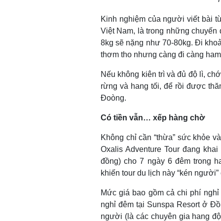
Kinh nghiệm của người viết bài t
Việt Nam, là trong những chuyến đi
8kg sẽ nặng như 70-80kg. Đi khoả
thơm tho nhưng càng đi càng ham,
Nếu không kiên trì và đủ độ lì, ch
rừng và hang tối, để rồi được th
Đoòng.
Có tiền vẫn… xếp hàng chờ
Không chỉ cần “thừa” sức khỏe và 
Oxalis Adventure Tour đang khai
đồng) cho 7 ngày 6 đêm trong h
khiến tour du lịch này “kén người”
Mức giá bao gồm cả chi phí nghỉ
nghỉ đêm tại Sunspa Resort ở Đồn
người (là các chuyên gia hang đ