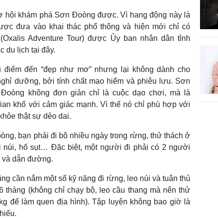
 cơ hội khám phá Sơn Đoòng được. Vì hang động này là
 được đưa vào khai thác phổ thông và hiện mới chỉ có
 (Oxalis Adventure Tour) được Ủy ban nhân dân tỉnh
du lịch tại đây.
ều điểm đến “đẹp như mơ” nhưng lại không dành cho
nghỉ dưỡng, bởi tính chất mạo hiểm và phiêu lưu. Sơn
 Đoòng không đơn giản chỉ là cuộc dạo chơi, mà là
ian khổ với cảm giác mạnh. Vì thế nó chỉ phù hợp với
khỏe thật sự dẻo dai.
g, bạn phải đi bộ nhiều ngày trong rừng, thử thách ở
i núi, hố sụt… Đặc biệt, một người đi phải có 2 người
bị và dẫn đường.
g cần nắm một số kỹ năng đi rừng, leo núi và tuân thủ
6 tháng (không chỉ chạy bộ, leo cầu thang mà nên thử
kg để làm quen địa hình). Tập luyện không bao giờ là
hiếu.