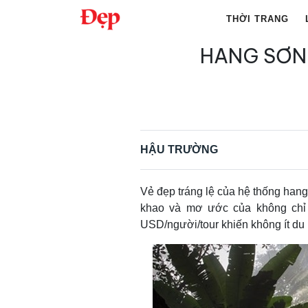
Chuyển
THỜI TRANG
đến
nội
HANG SƠN
Tìm
dung
kiếm
cho:
HẬU TRƯỜNG
Vẻ đẹp tráng lệ của hệ thống hang
khao và mơ ước của không chỉ
USD/người/tour khiến không ít du