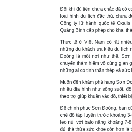
Đôi khi đủ tiền chưa chắc đã có
loại hình du lịch đặc thù, chưa
Công ty lữ hành quốc tế Oxalis
Quảng Bình cấp phép cho khai thác 
Thực tế ở Việt Nam có rất nhi
những du khách ưa kiểu du lịch 
Đoòng là một nơi như thế. Sơn
chuyến thám hiểm vô cùng gian g
những ai có tinh thần thép và sức 
Muốn đến khám phá hang Sơn Đoòn
nhiều địa hình như sông suối, đồ
theo trợ giúp khuân vác đồ, thiết 
Để chinh phục Sơn Đoòng, bạn cũn
chế độ tập luyện trước khoảng 3-
leo núi với balo nặng khoảng 7-8
đủ, thà thừa sức khỏe còn hơn là t