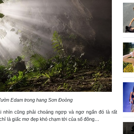
Vườn Edam trong hang Sơn Đoòng
i nhìn cũng phải choáng ngợp và ngơ ngẩn đó là rất
chỉ là giấc mơ đẹp khó chạm tới của số đông…