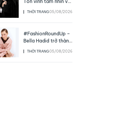
Tôn vinh tầm nhìn và
sức ảnh hưởng sâu
05/08/2026
THỜI TRANG
rộng của NTK John
Galliano
#FashionRoundUp –
Bella Hadid trở thành
Đại sứ Toàn cầu của
05/08/2026
THỜI TRANG
Prada Beauty,
CHANEL mua lại
Charvet