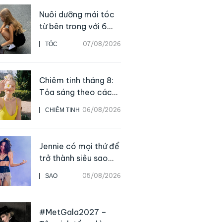
Nuôi dưỡng mái tóc
từ bên trong với 6
thực phẩm giàu
07/08/2026
TÓC
dưỡng chất
Chiêm tinh tháng 8:
Tỏa sáng theo cách
của chính mình
06/08/2026
CHIÊM TINH
Jennie có mọi thứ để
trở thành siêu sao
solo, ngoại trừ hát
05/08/2026
SAO
live
#MetGala2027 –