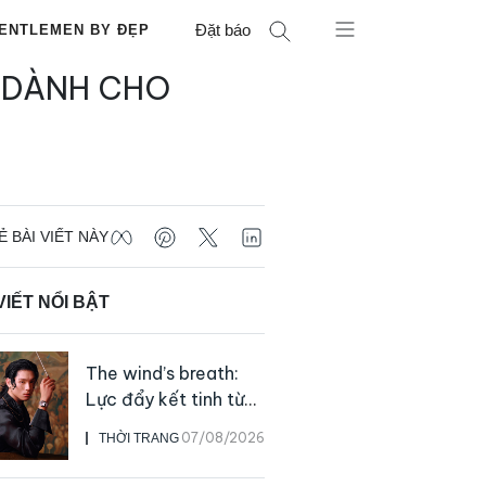
Đặt báo
ENTLEMEN BY ĐẸP
 DÀNH CHO
Ẻ BÀI VIẾT NÀY
VIẾT NỔI BẬT
The wind’s breath:
Lực đẩy kết tinh từ
sự kiên định
07/08/2026
THỜI TRANG