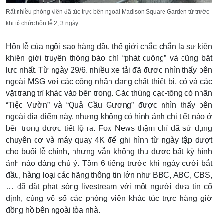
Rất nhiều phóng viên đã túc trực bên ngoài Madison Square Garden từ trước
khi tổ chức hôn lễ 2, 3 ngày.
Hôn lễ của ngôi sao hàng đầu thế giới chắc chắn là sự kiện
khiến giới truyền thông báo chí “phát cuồng” và cũng bất
lực nhất. Từ ngày 29/6, nhiều xe tải đã được nhìn thấy bên
ngoài MSG với các công nhân đang chất thiết bị, cỏ và các
vật trang trí khác vào bên trong. Các thùng cạc-tông có nhãn
“Tiệc Vườn” và “Quả Cầu Gương” được nhìn thấy bên
ngoài địa điểm này, nhưng không có hình ảnh chi tiết nào ở
bên trong được tiết lộ ra. Fox News thậm chí đã sử dụng
chuyên cơ và máy quay 4K để ghi hình từ ngày tập dượt
cho buổi lễ chính, nhưng vẫn không thu được bất kỳ hình
ảnh nào đáng chú ý. Tầm 6 tiếng trước khi ngày cưới bắt
đầu, hàng loại các hãng thông tin lớn như BBC, ABC, CBS,
… đã đặt phát sóng livestream với một người đưa tin cố
định, cùng vô số các phóng viên khác túc trực hàng giờ
đồng hồ bên ngoài tòa nhà.