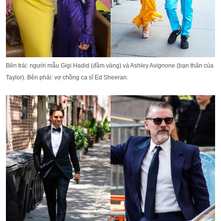
Bên trái: người mẫu Gigi Hadid (đầm vàng) và Ashley Avignone (bạn thân của
Taylor). Bên phải: vợ chồng ca sĩ Ed Sheeran.