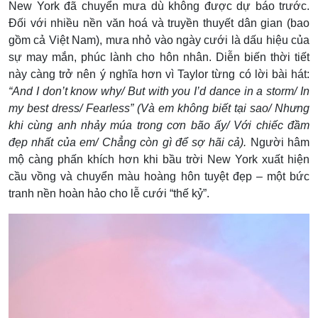
New York đã chuyển mưa dù không được dự báo trước.
Đối với nhiều nền văn hoá và truyền thuyết dân gian (bao
gồm cả Việt Nam), mưa nhỏ vào ngày cưới là dấu hiệu của
sự may mắn, phúc lành cho hôn nhân. Diễn biến thời tiết
này càng trở nên ý nghĩa hơn vì Taylor từng có lời bài hát:
“And I don’t know why/ But with you I’d dance in a storm/ In
my best dress/ Fearless” (Và em không biết tại sao/ Nhưng
khi cùng anh nhảy múa trong cơn bão ấy/ Với chiếc đầm
đẹp nhất của em/ Chẳng còn gì để sợ hãi cả).
Người hâm
mộ càng phấn khích hơn khi bầu trời New York xuất hiện
cầu vồng và chuyển màu hoàng hôn tuyệt đẹp – một bức
tranh nền hoàn hảo cho lễ cưới “thế kỷ”.