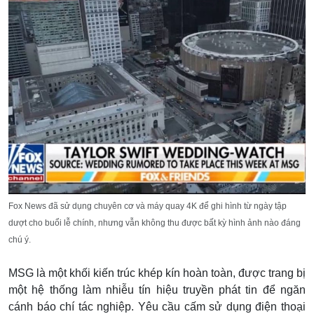
Fox News đã sử dụng chuyên cơ và máy quay 4K để ghi hình từ ngày tập
dượt cho buổi lễ chính, nhưng vẫn không thu được bất kỳ hình ảnh nào đáng
chú ý.
MSG là một khối kiến trúc khép kín hoàn toàn, được trang bị
một hệ thống làm nhiễu tín hiệu truyền phát tin để ngăn
cánh báo chí tác nghiệp. Yêu cầu cấm sử dụng điện thoại