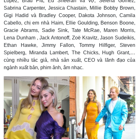
Lopez, Brad Pitt, Ed Sheeran và vợ, Selena Gomez,
Sabrina Carpenter, Jessica Chastain, Millie Bobby Brown,
Gigi Hadid và Bradley Cooper, Dakota Johnson, Camila
Cabello, chị em nhà Haim, Ellie Goulding, Benson Boone,
Gracie Abrams, Sadie Sink, Tate McRae, Maren Morris,
Lena Dunham , Jack Antonoff, Zoë Kravitz, Jason Sudeikis,
Ethan Hawke, Jimmy Fallon, Tommy Hilfiger, Steven
Spielberg, Miranda Lambert, The Chicks, Hugh Grant,…
cùng nhiều tác giả, nhà sản xuất, CEO và lãnh đạo của
ngành xuất bản, phim ảnh, âm nhạc.