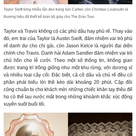
Taylor Swift từng nhiều lần đeo trang sức Cartier, còn Christian Louboutin là
thương hiệu đã thiết kế toàn bộ giày cho The Eras Tour.
Taylor và Travis không có các phù dâu hay phù rể. Thay vào
đó, em trai của Taylor là Austin Swift, đảm nhiệm vai trò phù
rể danh dự cho chị gái, còn Jason Kelce là người đại diện
chính cho Travis. Danh hài Adam Sandler đảm nhiệm vai trò
chủ hôn cho lễ cưới. Theo một số thông tin, không gian
được trang trí trông giống như một khu rừng, với dương xỉ
và nhiều loại cây cối. Đặc biệt, cả cô dâu và chú rể đều có
phần phát biểu lời thề kéo dài khoảng 20 phút. Cặp đôi
cũng chuẩn bị cho khách mời những chiếc khăn tay thêu để
họ có thể lau nước mắt trong những khoảnh khắc xúc động
xuyên suốt buổi tối.