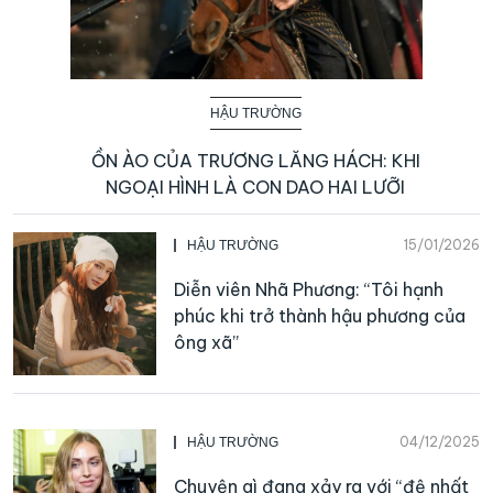
HẬU TRƯỜNG
ỒN ÀO CỦA TRƯƠNG LĂNG HÁCH: KHI
NGOẠI HÌNH LÀ CON DAO HAI LƯỠI
15/01/2026
HẬU TRƯỜNG
Diễn viên Nhã Phương: “Tôi hạnh
phúc khi trở thành hậu phương của
ông xã”
04/12/2025
HẬU TRƯỜNG
Chuyện gì đang xảy ra với “đệ nhất