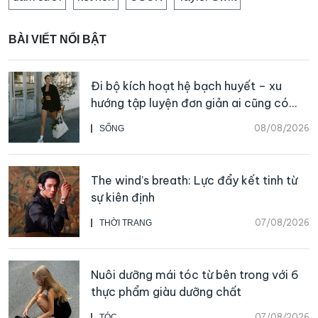
BÀI VIẾT NỔI BẬT
Đi bộ kích hoạt hệ bạch huyết – xu
hướng tập luyện đơn giản ai cũng có
thể bắt đầu
08/08/2026
SỐNG
The wind’s breath: Lực đẩy kết tinh từ
sự kiên định
07/08/2026
THỜI TRANG
Nuôi dưỡng mái tóc từ bên trong với 6
thực phẩm giàu dưỡng chất
07/08/2026
TÓC