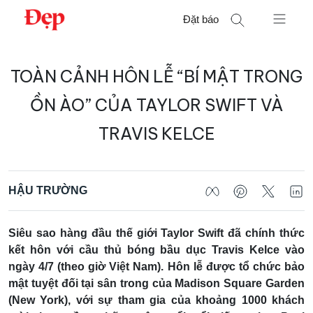
Chuyển
Đặt báo
đến
nội
Tìm
dung
TOÀN CẢNH HÔN LỄ “BÍ MẬT TRONG
kiếm
cho:
ỒN ÀO” CỦA TAYLOR SWIFT VÀ
TRAVIS KELCE
HẬU TRƯỜNG
Siêu sao hàng đầu thế giới Taylor Swift đã chính thức
kết hôn với cầu thủ bóng bầu dục Travis Kelce vào
ngày 4/7 (theo giờ Việt Nam). Hôn lễ được tổ chức bảo
mật tuyệt đối tại sân trong của Madison Square Garden
(New York), với sự tham gia của khoảng 1000 khách