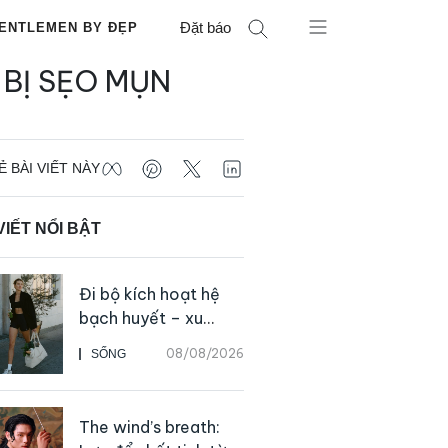
Đặt báo
ENTLEMEN BY ĐẸP
 BỊ SẸO MỤN
Ẻ BÀI VIẾT NÀY
VIẾT NỔI BẬT
Đi bộ kích hoạt hệ
bạch huyết – xu
hướng tập luyện đơn
08/08/2026
SỐNG
giản ai cũng có thể
bắt đầu
The wind’s breath: