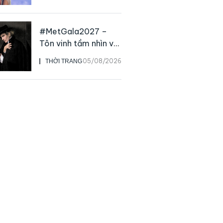
live
#MetGala2027 –
Tôn vinh tầm nhìn và
sức ảnh hưởng sâu
05/08/2026
THỜI TRANG
rộng của NTK John
Galliano