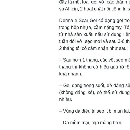
đây là một loại gel với các thành 
và Allicin, 2 hoạt chất nổi tiếng trị
Derma e Scar Gel có dạng gel tr
trong hộp nhựa, cầm nặng tay. Tôi
từ nhà sản xuất, nếu sử dụng liên
tuần đối với sẹo mới và sau 3-6 t
2 tháng tôi có cảm nhận như sau:
– Sau hơn 1 tháng, các vết sẹo mớ
tháng thì không có hiệu quả rõ rệ
khá nhanh.
– Gel dạng trong suốt, dễ dàng s
(không đáng kể), có thể sử dụn
nhiều.
– Vùng da điều trị sẹo ít bị mụn lạ
– Da mềm mại, mịn màng hơn.