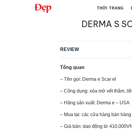
Chuyển
THỜI TRANG
đến
nội
DERMA S SC
Tìm
dung
kiếm
cho:
REVIEW
Tổng quan
– Tên gọi: Derma e Scar el
– Công dụng: xóa mờ vết thâm, liề
– Hãng sản xuất: Derma e – USA
– Mua tại: các cửa hàng bán hàng
– Giá bán: dao động từ 410.000