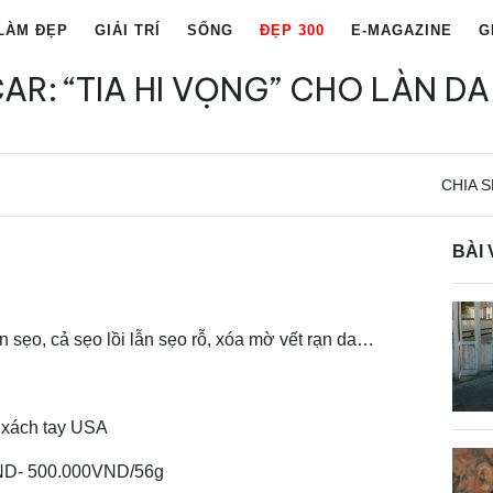
LÀM ĐẸP
GIẢI TRÍ
SỐNG
ĐẸP 300
E-MAGAZINE
G
AR: “TIA HI VỌNG” CHO LÀN DA
CHIA S
BÀI 
n sẹo, cả sẹo lồi lẫn sẹo rỗ, xóa mờ vết rạn da…
 xách tay USA
VND- 500.000VND/56g