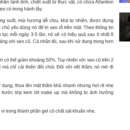
phần lành tính, chiết xuất từ thực vật, có chứa Allantion
 sẹo có trong hành tây.
ong suốt, mùi hương dễ chịu, khá tự nhiên, được đựng
 chủ yếu dùng nó để trị sẹo rỗ trên mặt. Theo thông tin
 tục mỗi ngày 3-5 lần, nó sẽ có hiệu quả sau ít nhất 8
háng với sẹo cũ. Cá nhân tôi, sau khi sử dụng trong hơn
i có thể giảm khoảng 50%. Tuy nhiên với sẹo cũ trên 2
t mà chỉ cải thiện đôi chút. Đối với vết thâm, nó mờ đi
ử dụng, thoa lên mặt thấm khá nhanh nhưng hơi rít nhẹ
g trước lớp kem lót make up mà không bị ảnh hưởng
i, vì trong thành phần gel có chất sát khuẩn nhẹ.