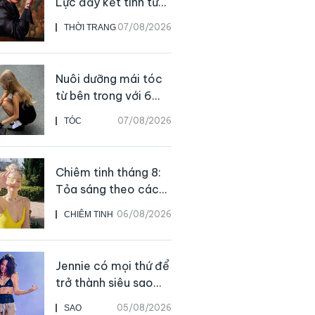
Lực đẩy kết tinh từ
sự kiên định
07/08/2026
THỜI TRANG
Nuôi dưỡng mái tóc
từ bên trong với 6
thực phẩm giàu
07/08/2026
TÓC
dưỡng chất
Chiêm tinh tháng 8:
Tỏa sáng theo cách
của chính mình
06/08/2026
CHIÊM TINH
Jennie có mọi thứ để
trở thành siêu sao
solo, ngoại trừ hát
05/08/2026
SAO