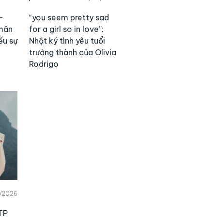
–
“you seem pretty sad
mãn
for a girl so in love”:
ếu sự
Nhật ký tình yêu tuổi
trưởng thành của Olivia
Rodrigo
/2026
TP