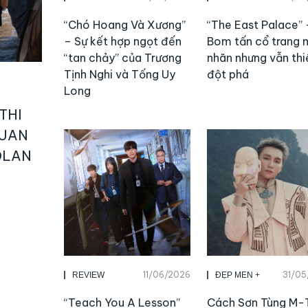
“Chó Hoang Và Xương”
“The East Palace” 
– Sự kết hợp ngọt đến
Bom tấn cổ trang 
“tan chảy” của Trương
nhãn nhưng vẫn thi
Tịnh Nghi và Tống Uy
đột phá
Long
THI
QUAN
OLAN
11/06/2026
31/05
REVIEW
ĐẸP MEN +
“Teach You A Lesson”
Cách Sơn Tùng M-