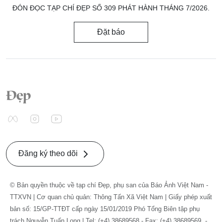
ĐÓN ĐỌC TẠP CHÍ ĐẸP SỐ 309 PHÁT HÀNH THÁNG 7/2026.
Đặt báo
Đăng ký theo dõi
© Bản quyền thuộc về tạp chí Đẹp, phụ san của Báo Ảnh Việt Nam -
TTXVN | Cơ quan chủ quản: Thông Tấn Xã Việt Nam | Giấy phép xuất
bản số: 15/GP-TTĐT cấp ngày 15/01/2019 Phó Tổng Biên tập phụ
trách Nguyễn Tuấn Long | Tel: (+4) 38689568 - Fax: (+4) 38689569. -