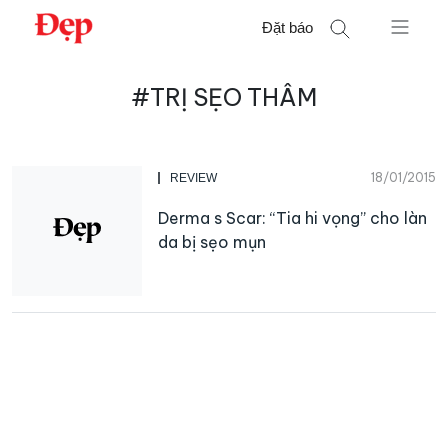
Chuyển
Đặt báo
đến
nội
Tìm
dung
#TRỊ SẸO THÂM
kiếm
cho:
18/01/2015
REVIEW
Derma s Scar: “Tia hi vọng” cho làn
da bị sẹo mụn