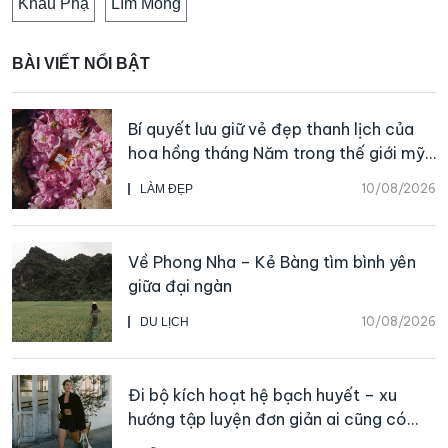
Khau Phạ
Lìm Mông
BÀI VIẾT NỔI BẬT
Bí quyết lưu giữ vẻ đẹp thanh lịch của
hoa hồng tháng Năm trong thế giới mỹ
phẩm và nước hoa CHANEL
10/08/2026
LÀM ĐẸP
Về Phong Nha – Kẻ Bàng tìm bình yên
giữa đại ngàn
10/08/2026
DU LỊCH
Đi bộ kích hoạt hệ bạch huyết – xu
hướng tập luyện đơn giản ai cũng có
thể bắt đầu