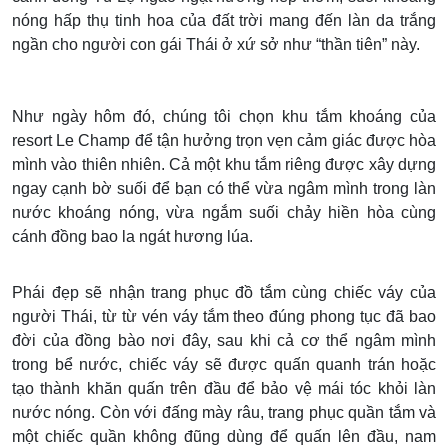
nóng hấp thụ tinh hoa của đất trời mang đến làn da trắng
ngần cho người con gái Thái ở xứ sở như “thần tiên” này.
Như ngày hôm đó, chúng tôi chọn khu tắm khoáng của
resort Le Champ để tận hưởng trọn vẹn cảm giác được hòa
mình vào thiên nhiên. Cả một khu tắm riêng được xây dựng
ngay cạnh bờ suối để bạn có thể vừa ngâm mình trong làn
nước khoáng nóng, vừa ngắm suối chảy hiền hòa cùng
cánh đồng bao la ngát hương lúa.
Phái đẹp sẽ nhận trang phục đồ tắm cùng chiếc váy của
người Thái, từ từ vén váy tắm theo đúng phong tục đã bao
đời của đồng bào nơi đây, sau khi cả cơ thể ngâm mình
trong bể nước, chiếc váy sẽ được quấn quanh trán hoặc
tạo thành khăn quấn trên đầu để bảo vệ mái tóc khỏi làn
nước nóng. Còn với đấng mày râu, trang phục quần tắm và
một chiếc quần không đũng dùng để quấn lên đầu, nam