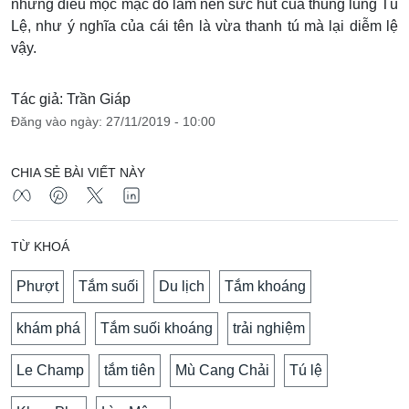
những điều mộc mạc đó làm nên sức hút của thung lũng Tú
Lệ, như ý nghĩa của cái tên là vừa thanh tú mà lại diễm lệ
vậy.
Tác giả: Trần Giáp
Đăng vào ngày: 27/11/2019 - 10:00
CHIA SẺ BÀI VIẾT NÀY
TỪ KHOÁ
Phượt
Tắm suối
Du lịch
Tắm khoáng
khám phá
Tắm suối khoáng
trải nghiệm
Le Champ
tắm tiên
Mù Cang Chải
Tú lệ