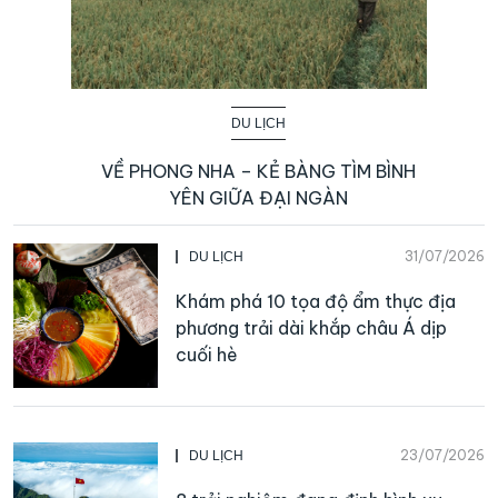
DU LỊCH
VỀ PHONG NHA – KẺ BÀNG TÌM BÌNH
YÊN GIỮA ĐẠI NGÀN
31/07/2026
DU LỊCH
Khám phá 10 tọa độ ẩm thực địa
phương trải dài khắp châu Á dịp
cuối hè
23/07/2026
DU LỊCH