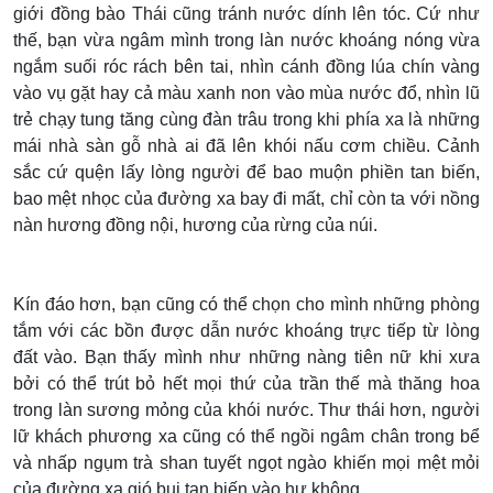
giới đồng bào Thái cũng tránh nước dính lên tóc. Cứ như
thế, bạn vừa ngâm mình trong làn nước khoáng nóng vừa
ngắm suối róc rách bên tai, nhìn cánh đồng lúa chín vàng
vào vụ gặt hay cả màu xanh non vào mùa nước đổ, nhìn lũ
trẻ chạy tung tăng cùng đàn trâu trong khi phía xa là những
mái nhà sàn gỗ nhà ai đã lên khói nấu cơm chiều. Cảnh
sắc cứ quện lấy lòng người để bao muộn phiền tan biến,
bao mệt nhọc của đường xa bay đi mất, chỉ còn ta với nồng
nàn hương đồng nội, hương của rừng của núi.
Kín đáo hơn, bạn cũng có thể chọn cho mình những phòng
tắm với các bồn được dẫn nước khoáng trực tiếp từ lòng
đất vào. Bạn thấy mình như những nàng tiên nữ khi xưa
bởi có thể trút bỏ hết mọi thứ của trần thế mà thăng hoa
trong làn sương mỏng của khói nước. Thư thái hơn, người
lữ khách phương xa cũng có thể ngồi ngâm chân trong bể
và nhấp ngụm trà shan tuyết ngọt ngào khiến mọi mệt mỏi
của đường xa gió bụi tan biến vào hư không.