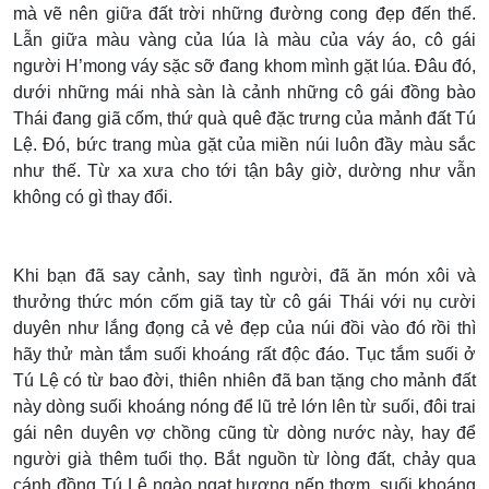
mà vẽ nên giữa đất trời những đường cong đẹp đến thế.
Lẫn giữa màu vàng của lúa là màu của váy áo, cô gái
người H’mong váy sặc sỡ đang khom mình gặt lúa. Đâu đó,
dưới những mái nhà sàn là cảnh những cô gái đồng bào
Thái đang giã cốm, thứ quà quê đặc trưng của mảnh đất Tú
Lệ. Đó, bức trang mùa gặt của miền núi luôn đầy màu sắc
như thế. Từ xa xưa cho tới tận bây giờ, dường như vẫn
không có gì thay đổi.
Khi bạn đã say cảnh, say tình người, đã ăn món xôi và
thưởng thức món cốm giã tay từ cô gái Thái với nụ cười
duyên như lắng đọng cả vẻ đẹp của núi đồi vào đó rồi thì
hãy thử màn tắm suối khoáng rất độc đáo. Tục tắm suối ở
Tú Lệ có từ bao đời, thiên nhiên đã ban tặng cho mảnh đất
này dòng suối khoáng nóng để lũ trẻ lớn lên từ suối, đôi trai
gái nên duyên vợ chồng cũng từ dòng nước này, hay để
người già thêm tuổi thọ. Bắt nguồn từ lòng đất, chảy qua
cánh đồng Tú Lệ ngào ngạt hương nếp thơm, suối khoáng