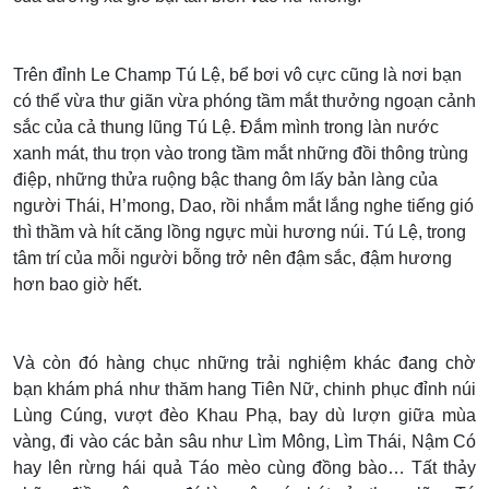
Trên đỉnh Le Champ Tú Lệ, bể bơi vô cực cũng là nơi bạn
có thể vừa thư giãn vừa phóng tầm mắt thưởng ngoạn cảnh
sắc của cả thung lũng Tú Lệ. Đắm mình trong làn nước
xanh mát, thu trọn vào trong tầm mắt những đồi thông trùng
điệp, những thửa ruộng bậc thang ôm lấy bản làng của
người Thái, H’mong, Dao, rồi nhắm mắt lắng nghe tiếng gió
thì thầm và hít căng lồng ngực mùi hương núi. Tú Lệ, trong
tâm trí của mỗi người bỗng trở nên đậm sắc, đậm hương
hơn bao giờ hết.
Và còn đó hàng chục những trải nghiệm khác đang chờ
bạn khám phá như thăm hang Tiên Nữ, chinh phục đỉnh núi
Lùng Cúng, vượt đèo Khau Phạ, bay dù lượn giữa mùa
vàng, đi vào các bản sâu như Lìm Mông, Lìm Thái, Nậm Có
hay lên rừng hái quả Táo mèo cùng đồng bào… Tất thảy