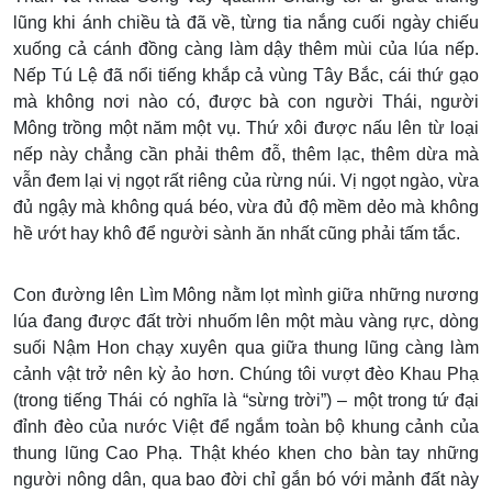
lũng khi ánh chiều tà đã về, từng tia nắng cuối ngày chiếu
xuống cả cánh đồng càng làm dậy thêm mùi của lúa nếp.
Nếp Tú Lệ đã nổi tiếng khắp cả vùng Tây Bắc, cái thứ gạo
mà không nơi nào có, được bà con người Thái, người
Mông trồng một năm một vụ. Thứ xôi được nấu lên từ loại
nếp này chẳng cần phải thêm đỗ, thêm lạc, thêm dừa mà
vẫn đem lại vị ngọt rất riêng của rừng núi. Vị ngọt ngào, vừa
đủ ngậy mà không quá béo, vừa đủ độ mềm dẻo mà không
hề ướt hay khô để người sành ăn nhất cũng phải tấm tắc.
Con đường lên Lìm Mông nằm lọt mình giữa những nương
lúa đang được đất trời nhuốm lên một màu vàng rực, dòng
suối Nậm Hon chạy xuyên qua giữa thung lũng càng làm
cảnh vật trở nên kỳ ảo hơn. Chúng tôi vượt đèo Khau Phạ
(trong tiếng Thái có nghĩa là “sừng trời”) – một trong tứ đại
đỉnh đèo của nước Việt để ngắm toàn bộ khung cảnh của
thung lũng Cao Phạ. Thật khéo khen cho bàn tay những
người nông dân, qua bao đời chỉ gắn bó với mảnh đất này