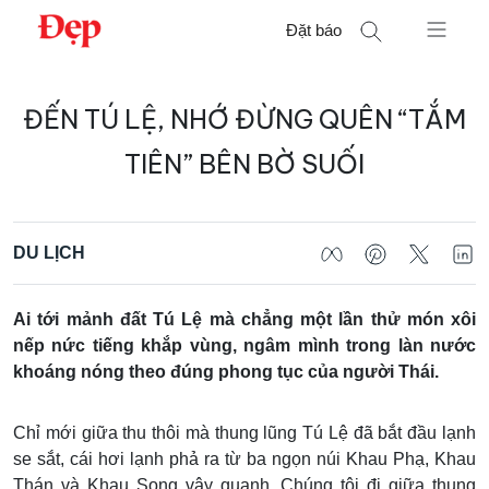
Chuyển
Đặt báo
đến
nội
Tìm
dung
ĐẾN TÚ LỆ, NHỚ ĐỪNG QUÊN “TẮM
kiếm
cho:
TIÊN” BÊN BỜ SUỐI
DU LỊCH
Ai tới mảnh đất Tú Lệ mà chẳng một lần thử món xôi
nếp nức tiếng khắp vùng, ngâm mình trong làn nước
khoáng nóng theo đúng phong tục của người Thái.
Chỉ mới giữa thu thôi mà thung lũng Tú Lệ đã bắt đầu lạnh
se sắt, cái hơi lạnh phả ra từ ba ngọn núi Khau Phạ, Khau
Thán và Khau Song vây quanh. Chúng tôi đi giữa thung