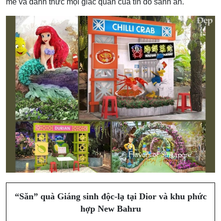
mẻ và đánh thức mọi giác quan của tín đồ sành ăn.
“Săn” quà Giáng sinh độc-lạ tại Dior và khu phức
hợp New Bahru