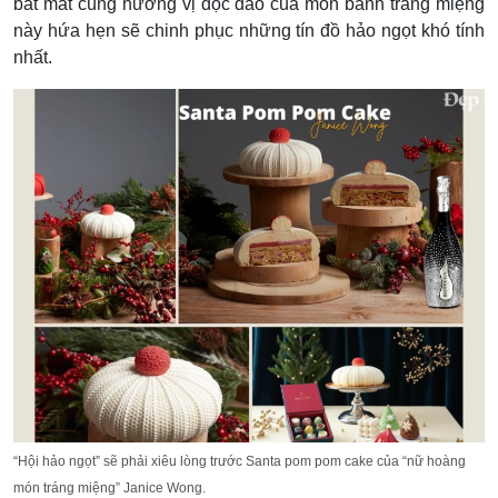
bắt mắt cùng hương vị độc đáo của món bánh tráng miệng
này hứa hẹn sẽ chinh phục những tín đồ hảo ngọt khó tính
nhất.
“Hội hảo ngọt” sẽ phải xiêu lòng trước Santa pom pom cake của “nữ hoàng
món tráng miệng” Janice Wong.