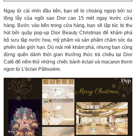
Ngay từ cái nhìn đầu tiên, bạn sẽ bị choáng ngợp bởi sự
lộng lẫy của ngôi sao Dior cao 15 mét ngay trước cửa
hàng. Bước vào bên trong cửa hàng, bạn sẽ lập túc bị thu
hút bởi quầy pop-up Dior Beauty Christmas để khám phá
bộ sưu tập nước hoa, mỹ phẩm và sản phẩm chăm sóc da
phiên bản giới hạn. Dù mải mê khám phá, nhưng bạn cũng
đừng quên
dành thời gian thưởng thức trà chiều tại Dior
Café để nếm thử những chiếc bánh éclair và macaron thơm
ngon từ L’éclair Pâtissière.