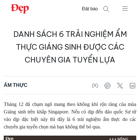
Chuyển
Đặt báo
đến
nội
Tìm
dung
DANH SÁCH 6 TRẢI NGHIỆM ẨM
kiếm
cho:
THỰC GIÁNG SINH ĐƯỢC CÁC
CHUYÊN GIA TUYỂN LỰA
ẨM THỰC
Tháng 12 đã chạm ngõ mang theo không khí rộn ràng của mùa
Giáng sinh trên khắp Singapore. Nếu có dịp đến đảo quốc Sư tử
vào dịp đặc biệt này thì đây là 6 trải nghiệm ẩm thực do các
chuyên gia tuyển chọn mà bạn không thể bỏ qua.