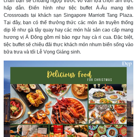
chắn bạn sẽ choáng ngợp trước vô vàn lựa chọn ẩm thực
hấp dẫn.
Điển hình như tiệc buffet Á-Âu mang tên
Crossroads tại khách sạn Singapore Marriott Tang Plaza.
Tại đây, bạn có thể thưởng thức các món ăn truyền thống
dịp lễ như gà tây quay hay các món hải sản cao cấp mang
hương vị Á Đông gồm mì bào ngư hay cà ri cua. Đặc biệt,
tiệc buffet sẽ chiêu đãi thực khách món nhum biển sống vào
bữa trưa và tối Lễ Vọng Giáng sinh.