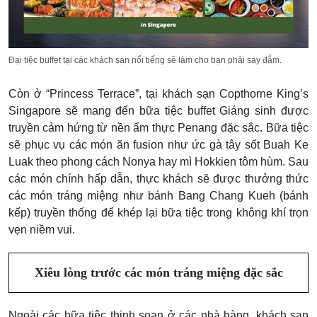
Đại tiệc buffet tại các khách sạn nổi tiếng sẽ làm cho bạn phải say đắm.
Còn ở “Princess Terrace”, tại khách sạn Copthorne King’s
Singapore sẽ
mang đến bữa tiệc buffet Giáng sinh được
truyền cảm hứng từ nền ẩm thực Penang đặc sắc. Bữa tiệc
sẽ phục vụ các món ăn fusion như ức gà tây sốt Buah Ke
Luak theo phong cách Nonya hay mì Hokkien tôm hùm. Sau
các món chính hấp dẫn, thực khách sẽ được thưởng thức
các món tráng miệng như bánh Bang Chang Kueh (bánh
kếp) truyền thống để khép lại bữa tiệc trong không khí trọn
vẹn niềm vui.
Xiêu lòng trước các món tráng miệng đặc sắc
Ngoài các bữa tiệc thịnh soạn ở các nhà hàng, khách sạn