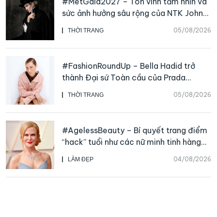
#MetGala2027 – Tôn vinh tầm nhìn và
sức ảnh hưởng sâu rộng của NTK John
Galliano
05/08/2026
THỜI TRANG
#FashionRoundUp – Bella Hadid trở
thành Đại sứ Toàn cầu của Prada
Beauty, CHANEL mua lại Charvet
05/08/2026
THỜI TRANG
#AgelessBeauty – Bí quyết trang điểm
“hack” tuổi như các nữ minh tinh hàng
đầu
04/08/2026
LÀM ĐẸP