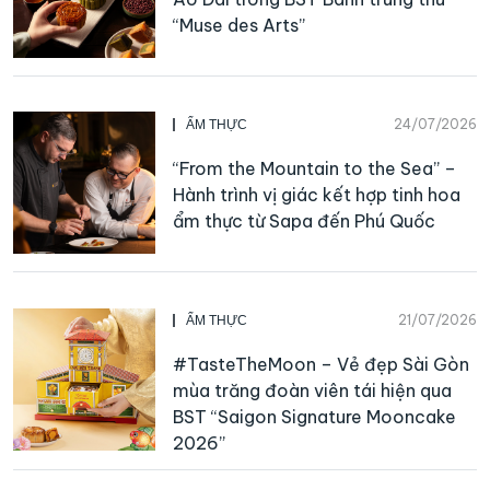
“Muse des Arts”
24/07/2026
ẨM THỰC
“From the Mountain to the Sea” –
Hành trình vị giác kết hợp tinh hoa
ẩm thực từ Sapa đến Phú Quốc
21/07/2026
ẨM THỰC
#TasteTheMoon – Vẻ đẹp Sài Gòn
mùa trăng đoàn viên tái hiện qua
BST “Saigon Signature Mooncake
2026”