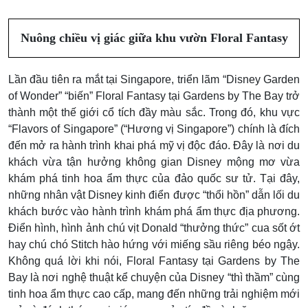
Nuông chiều vị giác giữa khu vườn Floral Fantasy
Lần đầu tiên ra mắt tại Singapore, triển lãm “Disney Garden
of Wonder” “biến” Floral Fantasy tại Gardens by The Bay trở
thành một thế giới cổ tích đầy màu sắc. Trong đó, khu vực
“Flavors of Singapore” (“Hương vị Singapore”) chính là đích
đến mở ra hành trình khai phá mỹ vị độc đáo. Đây là nơi du
khách vừa tận hưởng không gian Disney mộng mơ vừa
khám phá tinh hoa ẩm thực của đảo quốc sư tử.
Tại đây,
những nhân vật Disney kinh điển được “thổi hồn” dẫn lối du
khách bước vào hành trình khám phá ẩm thực địa phương.
Điển hình, hình ảnh chú vịt Donald “thưởng thức” cua sốt ớt
hay chú chó Stitch hào hứng với miếng sầu riêng béo ngậy.
Không quá lời khi nói, Floral Fantasy tại Gardens by The
Bay
là nơi nghệ thuật kể chuyện của Disney “thì thầm” cùng
tinh hoa ẩm thực cao cấp, mang đến những trải nghiệm mới