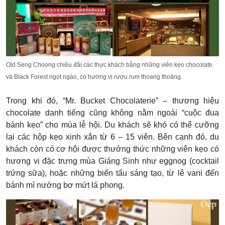
Old Seng Choong chiêu đãi các thực khách bằng những viên kẹo chocolate
và Black Forest ngọt ngào, có hương vị rượu rum thoang thoảng.
Trong khi đó,
“Mr. Bucket Chocolaterie” – thương hiệu
chocolate danh tiếng cũng không nằm ngoài “cuộc đua
bánh kẹo” cho mùa lễ hội. Du khách sẽ khó có thể cưỡng
lại các hộp kẹo xinh xắn từ 6 – 15 viên. Bên cạnh đó, d
u
khách còn có cơ hội được thưởng thức những viên kẹo có
hương vị đặc trưng mùa Giáng Sinh như eggnog (cocktail
trứng sữa), hoặc những biến tấu sáng tạo, từ lê vani đến
bánh mì nướng bơ mứt lá phong.