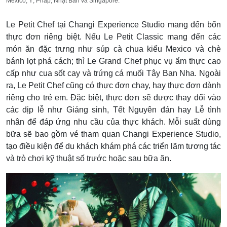
Mexico, Ý, Pháp, Nhật Bản và Singapore.
Le Petit Chef tại Changi Experience Studio mang đến bốn
thực đơn riêng biệt. Nếu Le Petit Classic mang đến các
món ăn đặc trưng như súp cà chua kiểu Mexico và chè
bánh lọt phá cách; thì Le Grand Chef phục vụ ẩm thực cao
cấp như cua sốt cay và trứng cá muối Tây Ban Nha. Ngoài
ra, Le Petit Chef cũng có thực đơn chay, hay thực đơn dành
riêng cho trẻ em. Đặc biệt, thực đơn sẽ được thay đổi vào
các dịp lễ như Giáng sinh, Tết Nguyên đán hay Lễ tình
nhân để đáp ứng nhu cầu của thực khách. Mỗi suất dùng
bữa sẽ bao gồm vé tham quan Changi Experience Studio,
tạo điều kiện để du khách khám phá các triển lãm tương tác
và trò chơi kỹ thuật số trước hoặc sau bữa ăn.