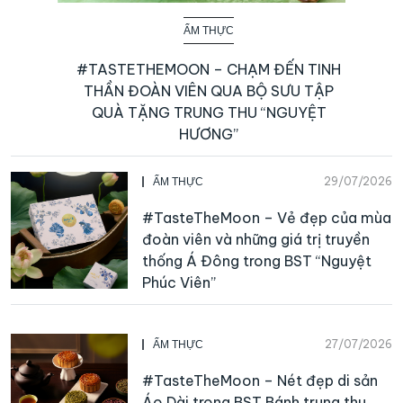
ẨM THỰC
#TASTETHEMOON – CHẠM ĐẾN TINH
THẦN ĐOÀN VIÊN QUA BỘ SƯU TẬP
QUÀ TẶNG TRUNG THU “NGUYỆT
HƯƠNG”
29/07/2026
ẨM THỰC
#TasteTheMoon – Vẻ đẹp của mùa
đoàn viên và những giá trị truyền
thống Á Đông trong BST “Nguyệt
Phúc Viên”
27/07/2026
ẨM THỰC
#TasteTheMoon – Nét đẹp di sản
Áo Dài trong BST Bánh trung thu