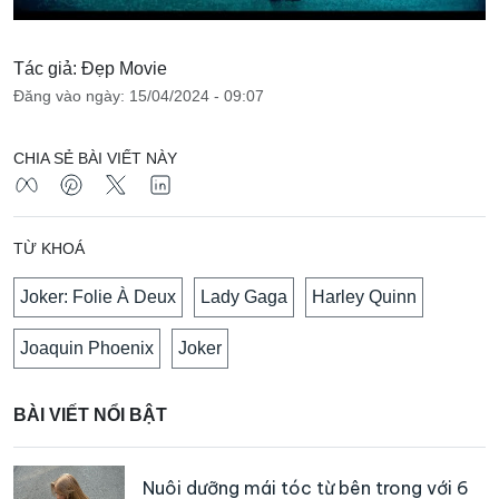
Tác giả: Đẹp Movie
Đăng vào ngày: 15/04/2024 - 09:07
CHIA SẺ BÀI VIẾT NÀY
TỪ KHOÁ
Joker: Folie À Deux
Lady Gaga
Harley Quinn
Joaquin Phoenix
Joker
BÀI VIẾT NỔI BẬT
Nuôi dưỡng mái tóc từ bên trong với 6