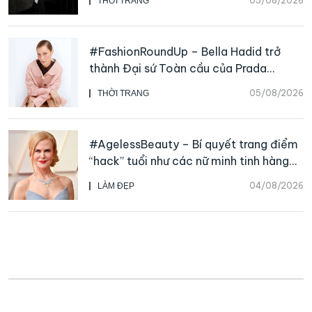
05/08/2026
THỜI TRANG
#FashionRoundUp – Bella Hadid trở
thành Đại sứ Toàn cầu của Prada
Beauty, CHANEL mua lại Charvet
05/08/2026
THỜI TRANG
#AgelessBeauty – Bí quyết trang điểm
“hack” tuổi như các nữ minh tinh hàng
đầu
04/08/2026
LÀM ĐẸP