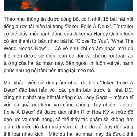
Theo như thông tin được công bố, có ít nhất 15 bài hát nổi
tiếng được tái hiện lại trong
“
Joker: Folie À Deux”. Từ trailer
có thể thấy, mỗi hành động của Joker và Harley Quinn luôn
có âm thanh từ bản nhạc bất hủ “Close To You”, “What The
World Needs Now”,… Có vẻ như chỉ có âm nhạc mới đủ
thể hiện được sự điên loạn có đôi và chứng rối loạn ảo
tưởng của hai ác nhân này. Bên ngoài thì luôn vui vẻ, hạnh
phúc nhưng nội tâm bên trong lại méo mó.
Mặt khác, việc sử dụng âm nhạc đã biến
“Joker: Folie À
Deux”
đặc biệt hẳn với các phiên bản trước từ nhà DC,
cũng như phát huy hết tài năng của Lady Gaga – một ca sĩ
vốn đã quá nổi tiếng với công chúng. Tuy nhiên, “Joker:
Folie À Deux” đã được dán nhãn R ở Hoa Kỳ vì mức độ
bạo lực và cảnh nóng, có thể thấy tác phẩm sẽ không làm
giảm đi mức độ đẫm máu vốn có cho dù có thay đổi sang
thể loại nhạc kịch. Mặc dù hai ác nhân này đã được thể