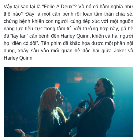
Vậy tại sao lại là
“Folie À Deux”? Và nó có hàm
nghĩa
như
thế nào? Đây
là một căn bệnh rối loạn tâm thần chia sẻ,
chứng bệnh khiến con người cùng tiếp xúc với một nguồn
năng lực tiêu cực trong tâm trí. Với trường hợp này, gã hề
đã “lây lan” căn bệnh đến Harley Quinn, khiến cả hai người
họ “điên có đôi”. Tên phim đã khắc họa được một phần nội
dung, xoáy sâu vào mối quan hệ độc hại giữa Joker và
Harley Quinn.