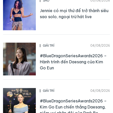
05/08/2026
SAO
Jennie có mọi thứ để trở thành siêu
sao solo, ngoại trừ hát live
04/08/2026
GIẢI TRÍ
#BlueDragonSeriesAwards2026 –
Hành trình đến Daesang của Kim
Go Eun
04/08/2026
GIẢI TRÍ
#BlueDragonSeriesAwards2026 –
Kim Go Eun chiến thắng Daesang,
niềm vui nhân đôi của Park Bo