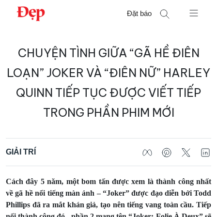
Chuyển
Đặt báo
đến
nội
Tìm
dung
CHUYỆN TÌNH GIỮA “GÃ HỀ ĐIÊN
kiếm
cho:
LOẠN” JOKER VÀ “ĐIÊN NỮ” HARLEY
QUINN TIẾP TỤC ĐƯỢC VIẾT TIẾP
TRONG PHẦN PHIM MỚI
GIẢI TRÍ
Cách đây 5 năm, một bom tấn được xem là thành công nhất
về gã hề nổi tiếng màn ảnh – “Joker” được đạo diễn bởi Todd
Phillips đã ra mắt khán giả, tạo nên tiếng vang toàn cầu. Tiếp
nối thành công đó, phần 2 mang tên “Joker: Folie À Deux” sẽ