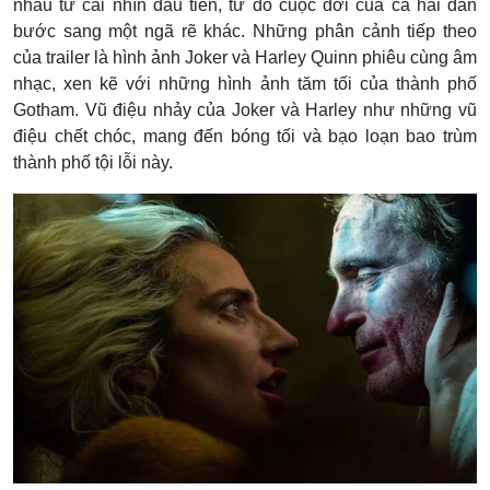
nhau từ cái nhìn đầu tiên, từ đó cuộc đời của cả hai dần
bước sang một ngã rẽ khác.
Những phân cảnh tiếp theo
của trailer là hình ảnh Joker và Harley Quinn phiêu cùng âm
nhạc, xen kẽ với những hình ảnh tăm tối của thành phố
Gotham. Vũ điệu nhảy của Joker và Harley như những vũ
điệu chết chóc, mang đến bóng tối và bạo loạn bao trùm
thành phố tội lỗi này.