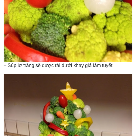
– Súp lơ trắng sẽ được rải dưới khay giả làm tuyết.