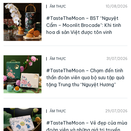
10/08/2026
ẨM THỰC
#TasteTheMoon – BST “Nguyệt
Cẩm – Moonlit Brocade”: Khi tinh
hoa di sản Việt được tôn vinh
31/07/2026
ẨM THỰC
#TasteTheMoon – Chạm đến tinh
thần đoàn viên qua bộ sưu tập quà
tặng Trung thu “Nguyệt Hương”
29/07/2026
ẨM THỰC
#TasteTheMoon – Vẻ đẹp của mùa
đoàn viên và những giá trị truyền