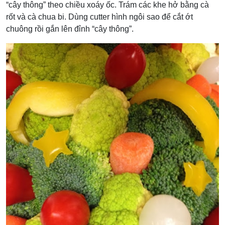
“cây thông” theo chiều xoáy ốc. Trám các khe hở bằng cà
rốt và cà chua bi. Dùng cutter hình ngôi sao để cắt ớt
chuông rồi gắn lên đỉnh “cây thông”.