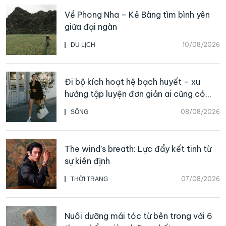
Về Phong Nha – Kẻ Bàng tìm bình yên
giữa đại ngàn
10/08/2026
DU LỊCH
Đi bộ kích hoạt hệ bạch huyết – xu
hướng tập luyện đơn giản ai cũng có
thể bắt đầu
08/08/2026
SỐNG
The wind’s breath: Lực đẩy kết tinh từ
sự kiên định
07/08/2026
THỜI TRANG
Nuôi dưỡng mái tóc từ bên trong với 6