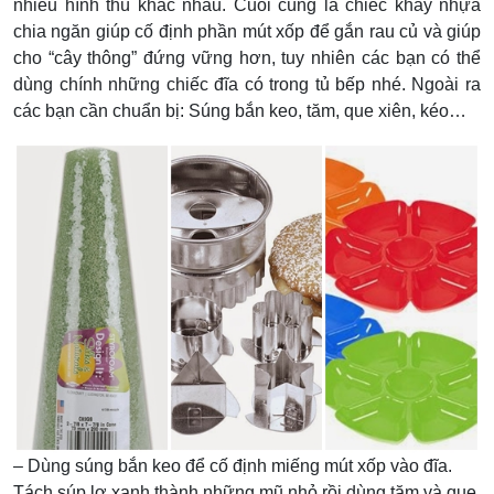
nhiều hình thù khác nhau.
Cuối cùng là chiếc khay nhựa
chia ngăn giúp cố định phần mút xốp để gắn rau củ và giúp
cho “cây thông” đứng vững hơn, tuy nhiên các bạn có thể
dùng chính những chiếc đĩa có trong tủ bếp nhé.
Ngoài ra
các bạn cần chuẩn bị: Súng bắn keo, tăm, que xiên, kéo…
– Dùng súng bắn keo để cố định miếng mút xốp vào đĩa.
Tách súp lơ xanh thành những mũ nhỏ rồi dùng tăm và que