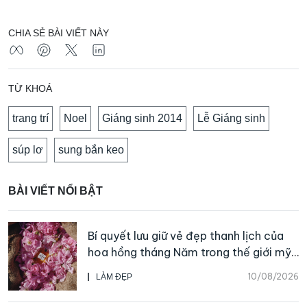
CHIA SẺ BÀI VIẾT NÀY
TỪ KHOÁ
trang trí
Noel
Giáng sinh 2014
Lễ Giáng sinh
súp lơ
sung bắn keo
BÀI VIẾT NỔI BẬT
Bí quyết lưu giữ vẻ đẹp thanh lịch của
hoa hồng tháng Năm trong thế giới mỹ
phẩm và nước hoa CHANEL
10/08/2026
LÀM ĐẸP