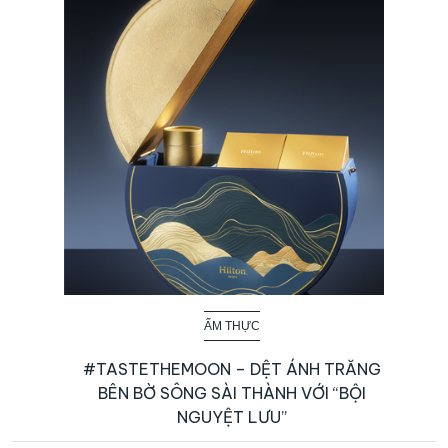
ẨM THỰC
#TASTETHEMOON – DỆT ÁNH TRĂNG
BÊN BỜ SÔNG SÀI THÀNH VỚI “BỘI
NGUYỆT LƯU”