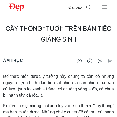
Chuyển
Đặt báo
đến
nội
Tìm
dung
CÂY THÔNG “TƯƠI” TRÊN BÀN TIỆC
kiếm
cho:
GIÁNG SINH
ẨM THỰC
Để thực hiện được ý tưởng này chúng ta cần có những
nguyên liệu chính: đầu tiên tất nhiên là cần nhiều loại rau
củ tươi (súp lơ xanh – trắng, ớt chuông vàng – đỏ, cà chua
bi, hành tây, cà rốt…).
Kế đến là một miếng mút xốp tùy vào kích thước “cây thông”
mà bạn muốn dựng.
Những chiếc cutter để cắt rau củ thành