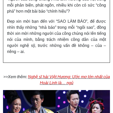
mỗi phản biện, phát ngôn, nhiều khi còn có sức “công
phá” hơn một bài báo “chính hiệu”?
Đẹp xin mời bạn đến với “SAO LÀM BÁO”, để được
nhìn thấy những “nhà báo” trong mỗi “ngôi sao”, đồng
thời xin mời những người của công chúng nói lên tiếng
nói của mình, bằng trách nhiệm công dân của một
người nghệ sỹ, trước những vấn đề không – của –
riêng – ai.
>>Xem thêm:
Nghệ sĩ hài Việt Hương: Ước mơ lớn nhất của
Hoài Linh là… ngủ