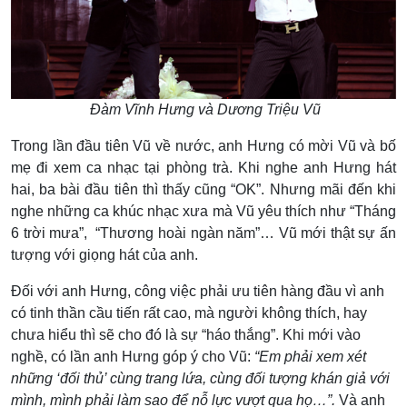
Đàm Vĩnh Hưng và Dương Triệu Vũ
Trong lần đầu tiên Vũ về nước, anh Hưng có mời Vũ và bố
mẹ đi xem ca nhạc tại phòng trà. Khi nghe anh Hưng hát
hai, ba bài đầu tiên thì thấy cũng “OK”. Nhưng mãi đến khi
nghe những ca khúc nhạc xưa mà Vũ yêu thích như “Tháng
6 trời mưa”, “Thương hoài ngàn năm”… Vũ mới thật sự ấn
tượng với giọng hát của anh.
Đối với anh Hưng, công việc phải ưu tiên hàng đầu vì anh
có tinh thần cầu tiến rất cao, mà người không thích, hay
chưa hiểu thì sẽ cho đó là sự “háo thắng”. Khi mới vào
nghề, có lần anh Hưng góp ý cho Vũ:
“Em phải xem xét
những ‘đối thủ’ cùng trang lứa, cùng đối tượng khán giả với
mình, mình phải làm sao để nỗ lực vượt qua họ…”.
Và anh