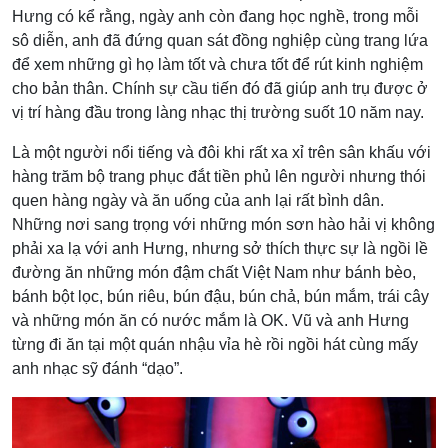
Hưng có kể rằng, ngày anh còn đang học nghề, trong mỗi
sô diễn, anh đã đứng quan sát đồng nghiệp cùng trang lứa
để xem những gì họ làm tốt và chưa tốt để rút kinh nghiệm
cho bản thân. Chính sự cầu tiến đó đã giúp anh trụ được ở
vị trí hàng đầu trong làng nhạc thị trường suốt 10 năm nay.
Là một người nổi tiếng và đôi khi rất xa xỉ trên sân khấu với
hàng trăm bộ trang phục đắt tiền phủ lên người nhưng thói
quen hàng ngày và ăn uống của anh lại rất bình dân.
Những nơi sang trọng với những món sơn hào hải vị không
phải xa lạ với anh Hưng, nhưng sở thích thực sự là ngồi lề
đường ăn những món đậm chất Việt Nam như bánh bèo,
bánh bột lọc, bún riêu, bún đậu, bún chả, bún mắm, trái cây
và những món ăn có nước mắm là OK. Vũ và anh Hưng
từng đi ăn tại một quán nhậu vỉa hè rồi ngồi hát cùng mấy
anh nhạc sỹ đánh “dạo”.