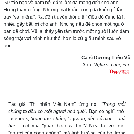
Sự táo bạo và dám nói dám làm đã mang đến cho anh
Hưng thành công. Nhưng mặt khác, cũng đã không ít lần
gây “vạ miệng”. Ra đến truyền thông thì điều đó đúng là ít
nhiều gây bất lợi cho anh. Nhưng nếu để chọn một người
bạn để chơi, Vũ lại thấy yên tâm trước một người luôn dám
sống thật với mình như thế, hơn là cứ giấu mình sau vỏ
bọc…
Ca sĩ Dương Triệu Vũ
Ảnh:
Nghệ sĩ cung cấp
Tác giả “Thi nhân Việt Nam” từng nói: “
Trong mỗi
chúng ta đều có một người nhà quê
”. Bạn có nghĩ, thời
facebook, “
trong mỗi chúng ta (cũng) đều có một… nhà
báo”
, một nhà “phản biện xã hội”? Nữa là, với một
“người của công chúng”, mà ảnh hưởng của họ, trong