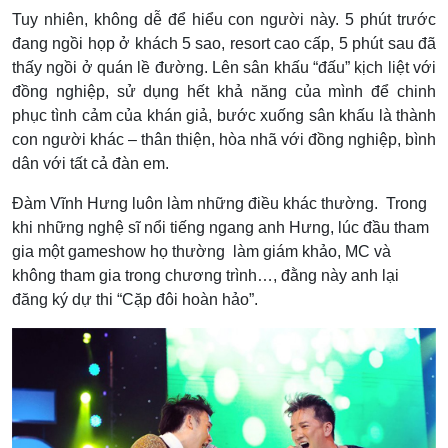
Tuy nhiên, không dễ để hiểu con người này. 5 phút trước
đang ngồi họp ở khách 5 sao, resort cao cấp, 5 phút sau đã
thấy ngồi ở quán lề đường. Lên sân khấu “đấu” kịch liệt với
đồng nghiệp, sử dụng hết khả năng của mình để chinh
phục tình cảm của khán giả, bước xuống sân khấu là thành
con người khác – thân thiện, hòa nhã với đồng nghiệp, bình
dân với tất cả đàn em.
Đàm Vĩnh Hưng luôn làm những điều khác thường. Trong
khi những nghệ sĩ nổi tiếng ngang anh Hưng, lúc đầu tham
gia một gameshow họ thường làm giám khảo, MC và
không tham gia trong chương trình…, đằng này anh lại
đăng ký dự thi “Cặp đôi hoàn hảo”.