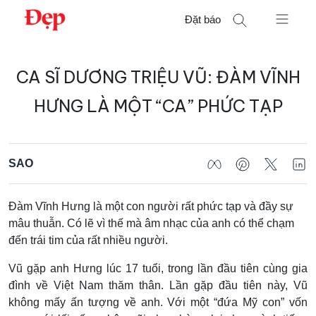
Chuyển
Đặt báo
đến
nội
Tìm
dung
CA SĨ DƯƠNG TRIỆU VŨ: ĐÀM VĨNH
kiếm
cho:
HƯNG LÀ MỘT “CA” PHỨC TẠP
SAO
Đàm Vĩnh Hưng là một con người rất phức tạp và đầy sự
mâu thuẫn. Có lẽ vì thế mà âm nhạc của anh có thể chạm
đến trái tim của rất nhiều người.
Vũ gặp anh Hưng lúc 17 tuổi, trong lần đầu tiên cùng gia
đình về Việt Nam thăm thân. Lần gặp đầu tiên này, Vũ
không mấy ấn tượng về anh. Với một “đứa Mỹ con” vốn