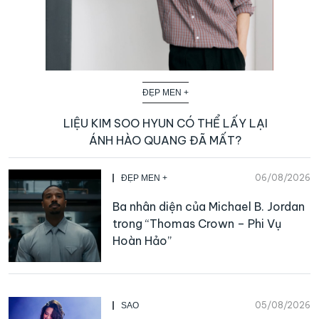
ĐẸP MEN +
LIỆU KIM SOO HYUN CÓ THỂ LẤY LẠI
ÁNH HÀO QUANG ĐÃ MẤT?
06/08/2026
ĐẸP MEN +
Ba nhân diện của Michael B. Jordan
trong “Thomas Crown – Phi Vụ
Hoàn Hảo”
05/08/2026
SAO