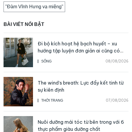
"Đàm Vĩnh Hưng vạ miệng"
BÀI VIẾT NỔI BẬT
Đi bộ kích hoạt hệ bạch huyết – xu
hướng tập luyện đơn giản ai cũng có
thể bắt đầu
08/08/2026
SỐNG
The wind’s breath: Lực đẩy kết tinh từ
sự kiên định
07/08/2026
THỜI TRANG
Nuôi dưỡng mái tóc từ bên trong với 6
thực phẩm giàu dưỡng chất