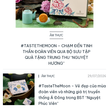
ẨM THỰC
#TASTETHEMOON – CHẠM ĐẾN TINH
THẦN ĐOÀN VIÊN QUA BỘ SƯU TẬP
QUÀ TẶNG TRUNG THU “NGUYỆT
HƯƠNG”
29/07/2026
ẨM THỰC
#TasteTheMoon – Vẻ đẹp của mùa
đoàn viên và những giá trị truyền
thống Á Đông trong BST “Nguyệt
Phúc Viên”