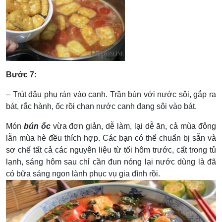
Bước 7:
– Trút đậu phụ rán vào canh. Trần bún với nước sôi, gắp ra
bát, rắc hành, ốc rồi chan nước canh đang sôi vào bát.
Món
b
ún ốc
vừa đơn giản, dễ làm, lại dễ ăn, cả mùa đông
lẫn mùa hè đều thích hợp. Các bạn có thể chuẩn bị sẵn và
sơ chế tất cả các nguyên liệu từ tối hôm trước, cất trong tủ
lạnh, sáng hôm sau chỉ cần đun nóng lại nước dùng là đã
có bữa sáng ngon lành phục vụ gia đình rồi.