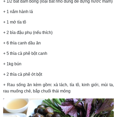
+ 1/2 bát dấm bỗng (loại bát nhỏ dùng để đựng nước mắm)
+ 1 nắm hành lá
+ 1 mớ tía tô
+ 2 bìa đậu phụ (nếu thích)
+ 6 thìa canh dầu ăn
+ 5 thìa cà phê bột canh
+ 1kg bún
+ 2 thìa cà phê ớt bột
+ Rau sống ăn kèm gồm: xà lách, tía tô, kinh giới, mùi ta,
rau muống chẻ, bắp chuối thái mỏng