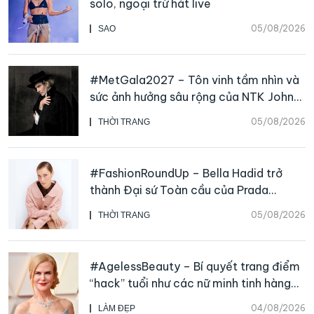
solo, ngoại trừ hát live
05/08/2026
SAO
#MetGala2027 – Tôn vinh tầm nhìn và
sức ảnh hưởng sâu rộng của NTK John
Galliano
05/08/2026
THỜI TRANG
#FashionRoundUp – Bella Hadid trở
thành Đại sứ Toàn cầu của Prada
Beauty, CHANEL mua lại Charvet
05/08/2026
THỜI TRANG
#AgelessBeauty – Bí quyết trang điểm
“hack” tuổi như các nữ minh tinh hàng
đầu
04/08/2026
LÀM ĐẸP