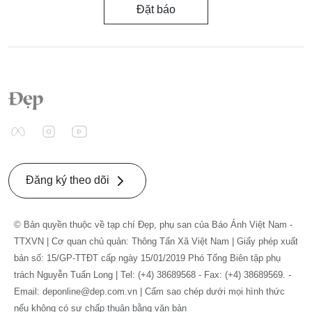
Đặt báo
Đăng ký theo dõi
© Bản quyền thuộc về tạp chí Đẹp, phụ san của Báo Ảnh Việt Nam -
TTXVN | Cơ quan chủ quản: Thông Tấn Xã Việt Nam | Giấy phép xuất
bản số: 15/GP-TTĐT cấp ngày 15/01/2019 Phó Tổng Biên tập phụ
trách Nguyễn Tuấn Long | Tel: (+4) 38689568 - Fax: (+4) 38689569. -
Email: deponline@dep.com.vn | Cấm sao chép dưới mọi hình thức
nếu không có sự chấp thuận bằng văn bản