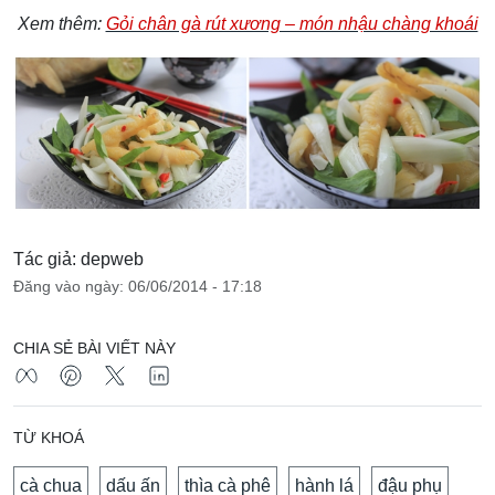
Xem thêm:
Gỏi chân gà rút xương – món nhậu chàng khoái
Tác giả: depweb
Đăng vào ngày: 06/06/2014 - 17:18
CHIA SẺ BÀI VIẾT NÀY
TỪ KHOÁ
cà chua
dấu ấn
thìa cà phê
hành lá
đậu phụ