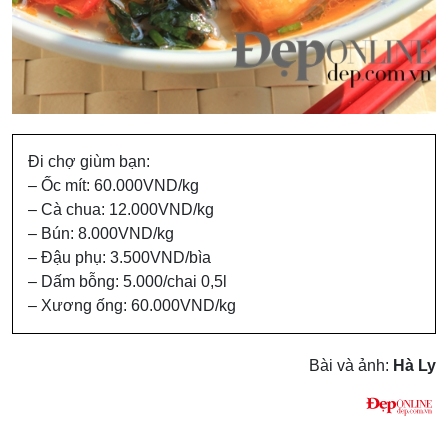
Đi chợ giùm bạn:
– Ốc mít: 60.000VND/kg
– Cà chua: 12.000VND/kg
– Bún: 8.000VND/kg
– Đậu phụ: 3.500VND/bìa
– Dấm bỗng: 5.000/chai 0,5l
– Xương ống: 60.000VND/kg
Bài và ảnh:
Hà Ly