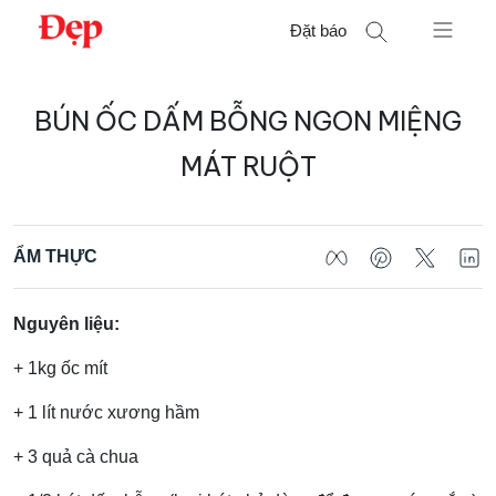
Chuyển
Đặt báo
đến
nội
Tìm
dung
BÚN ỐC DẤM BỖNG NGON MIỆNG
kiếm
cho:
MÁT RUỘT
ẨM THỰC
Nguyên liệu:
+ 1kg ốc mít
+ 1 lít nước xương hầm
+ 3 quả cà chua