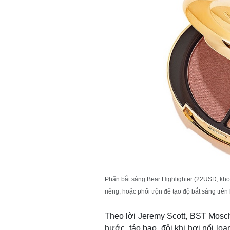
Phấn bắt sáng Bear Highlighter (22USD, k
riêng, hoặc phối trộn để tạo độ bắt sáng trê
Theo lời Jeremy Scott, BST Mosc
hước, táo bạo, đôi khi hơi nổi lo