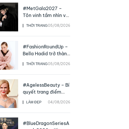
#MetGala2027 –
Tôn vinh tầm nhìn và
sức ảnh hưởng sâu
05/08/2026
THỜI TRANG
rộng của NTK John
Galliano
#FashionRoundUp –
Bella Hadid trở thành
Đại sứ Toàn cầu của
05/08/2026
THỜI TRANG
Prada Beauty,
CHANEL mua lại
Charvet
#AgelessBeauty – Bí
quyết trang điểm
“hack” tuổi như các
04/08/2026
LÀM ĐẸP
nữ minh tinh hàng
đầu
#BlueDragonSeriesA