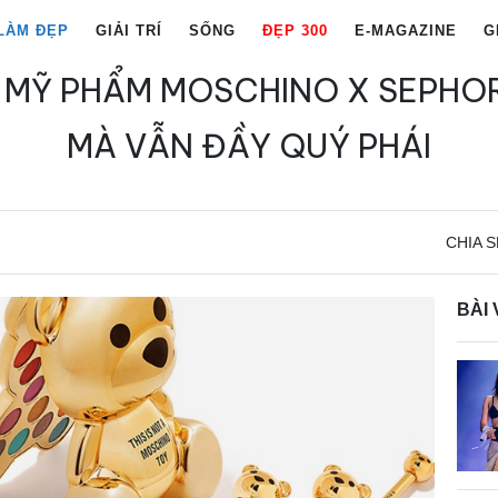
LÀM ĐẸP
GIẢI TRÍ
SỐNG
ĐẸP 300
E-MAGAZINE
G
 MỸ PHẨM MOSCHINO X SEPHO
MÀ VẪN ĐẦY QUÝ PHÁI
CHIA S
BÀI 