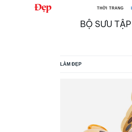
Chuyển
THỜI TRANG
đến
nội
BỘ SƯU TẬP
Tìm
dung
kiếm
cho:
LÀM ĐẸP