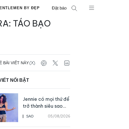
Đặt báo
ENTLEMEN BY ĐẸP
RA: TÁO BẠO
Ẻ BÀI VIẾT NÀY
VIẾT NỔI BẬT
Jennie có mọi thứ để
trở thành siêu sao
solo, ngoại trừ hát
05/08/2026
SAO
live