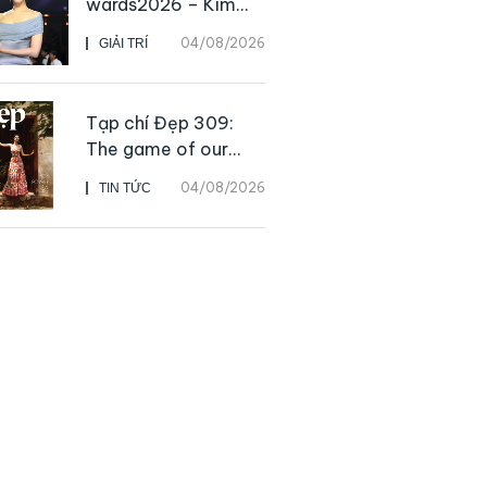
wards2026 – Kim
Go Eun chiến thắng
04/08/2026
GIẢI TRÍ
Daesang, niềm vui
nhân đôi của Park Bo
Kyung sau 23 năm
Tạp chí Đẹp 309:
The game of our
lives
04/08/2026
TIN TỨC