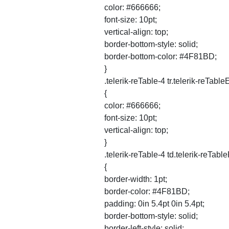
color: #666666;
font-size: 10pt;
vertical-align: top;
border-bottom-style: solid;
border-bottom-color: #4F81BD;
}
.telerik-reTable-4 tr.telerik-reTab
{
color: #666666;
font-size: 10pt;
vertical-align: top;
}
.telerik-reTable-4 td.telerik-reTabl
{
border-width: 1pt;
border-color: #4F81BD;
padding: 0in 5.4pt 0in 5.4pt;
border-bottom-style: solid;
border-left-style: solid;