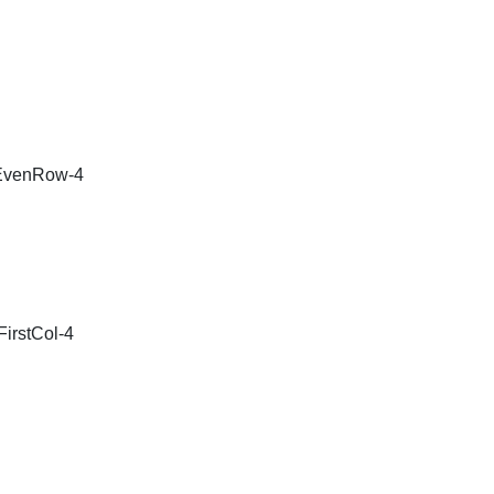
leEvenRow-4
eFirstCol-4