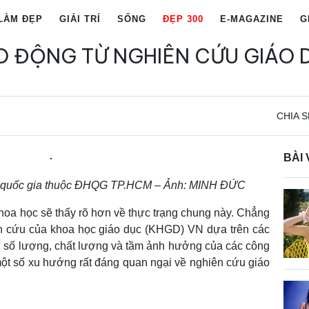
LÀM ĐẸP
GIẢI TRÍ
SỐNG
ĐẸP 300
E-MAGAZINE
G
O ĐỘNG TỪ NGHIÊN CỨU GIÁO 
CHIA S
BÀI 
ểm quốc gia thuộc ĐHQG TP.HCM – Ảnh: MINH ĐỨC
hoa học sẽ thấy rõ hơn về thực trạng chung này. Chẳng
iên cứu của khoa học giáo dục (KHGD) VN dựa trên các
: số lượng, chất lượng và tầm ảnh hưởng của các công
một số xu hướng rất đáng quan ngại về nghiên cứu giáo