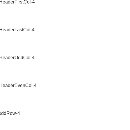
leHeaderFirstCol-4
bleHeaderLastCol-4
bleHeaderOddCol-4
bleHeaderEvenCol-4
leOddRow-4