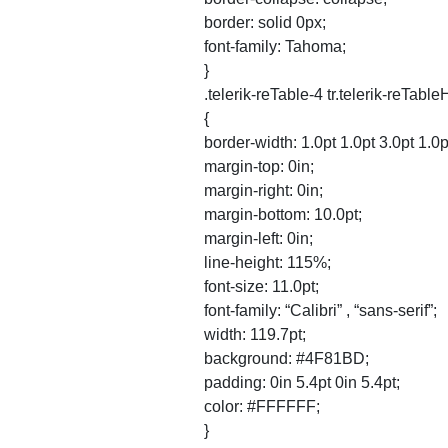
border: solid 0px;
font-family: Tahoma;
}
.telerik-reTable-4 tr.telerik-reTa
{
border-width: 1.0pt 1.0pt 3.0pt 1.0p
margin-top: 0in;
margin-right: 0in;
margin-bottom: 10.0pt;
margin-left: 0in;
line-height: 115%;
font-size: 11.0pt;
font-family: “Calibri” , “sans-serif”;
width: 119.7pt;
background: #4F81BD;
padding: 0in 5.4pt 0in 5.4pt;
color: #FFFFFF;
}