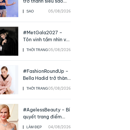
trở thành siêu sao
solo, ngoại trừ hát
05/08/2026
SAO
live
#MetGala2027 –
Tôn vinh tầm nhìn và
sức ảnh hưởng sâu
05/08/2026
THỜI TRANG
rộng của NTK John
Galliano
#FashionRoundUp –
Bella Hadid trở thành
Đại sứ Toàn cầu của
05/08/2026
THỜI TRANG
Prada Beauty,
CHANEL mua lại
Charvet
#AgelessBeauty – Bí
quyết trang điểm
“hack” tuổi như các
04/08/2026
LÀM ĐẸP