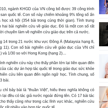
2010, ngành KHGD của VN công bố được 39 công trình
p san quốc tế. Con số này chiếm khoảng 9% tổng số ấn
ọc xã hội (354 bài trong cùng thời gian). Tính trung
 hai bài nghiên cứu về giáo dục. Đó là một con số rất
ười chuyên làm về nghiên cứu giáo dục trên cả nước.
g 14 trong 21 nước khu vực Đông Á (Malaysia hạng 8,
ng 11). Con số bài nghiên cứu về giáo dục của VN chỉ
1) và 1/30 so với Hong Kong (hạng 2)…
rình nghiên cứu này cho thấy phần lớn lại liên quan đến
ả của các dự án hợp tác quốc tế trong giáo dục sức khỏe
nghiên cứu liên quan đến ngôn ngữ học. Tính chung, số
3 bài.
 chỉ bảy bài là “thuần Việt”, hiểu theo nghĩa không có
 lại đều có tác giả nước ngoài đứng tên. Có 17 bài tác
 cho thấy cũng như trong các lĩnh vực khác, nghiên cứu
ộc rất nhiều vào hợp tác quốc tế.