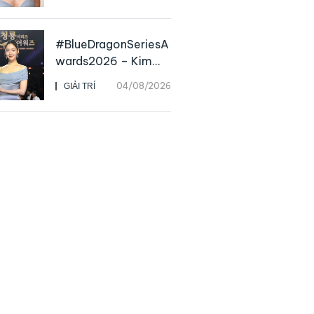
nữ minh tinh hàng
đầu
#BlueDragonSeriesA
wards2026 – Kim
Go Eun chiến thắng
04/08/2026
GIẢI TRÍ
Daesang, niềm vui
nhân đôi của Park Bo
Kyung sau 23 năm