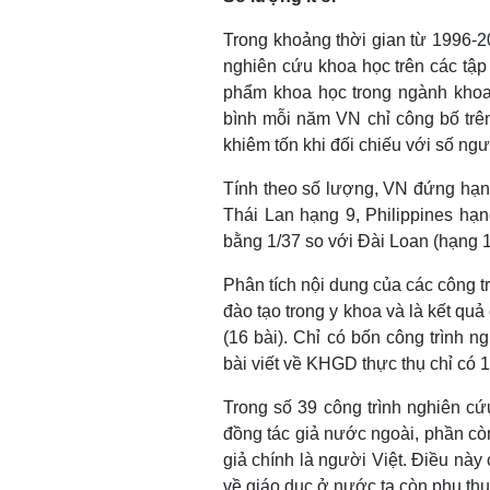
Trong khoảng thời gian từ 1996-
nghiên cứu khoa học trên các tậ
phẩm khoa học trong ngành khoa h
bình mỗi năm VN chỉ công bố trên
khiêm tốn khi đối chiếu với số ng
Tính theo số lượng, VN đứng hạn
Thái Lan hạng 9, Philippines hạ
bằng 1/37 so với Đài Loan (hạng 
Phân tích nội dung của các công t
đào tạo trong y khoa và là kết qu
(16 bài). Chỉ có bốn công trình 
bài viết về KHGD thực thụ chỉ có 1
Trong số 39 công trình nghiên cứu
đồng tác giả nước ngoài, phần còn
giả chính là người Việt. Điều này
về giáo dục ở nước ta còn phụ thu