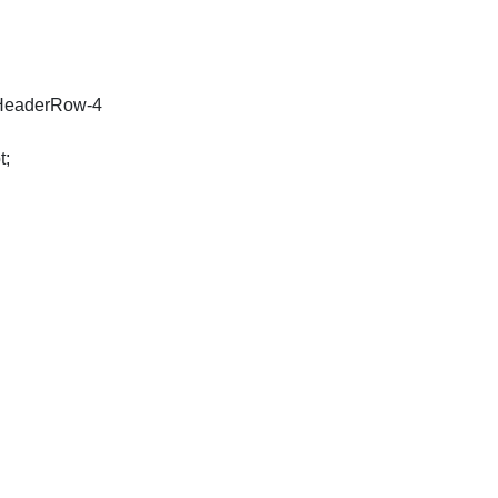
bleHeaderRow-4
t;