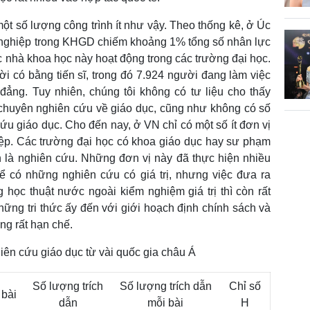
một số lượng công trình ít như vậy. Theo thống kê, ở Úc
nghiệp trong KHGD chiếm khoảng 1% tổng số nhân lực
 nhà khoa học này hoạt động trong các trường đại học.
 có bằng tiến sĩ, trong đó 7.924 người đang làm việc
đẳng. Tuy nhiên, chúng tôi không có tư liệu cho thấy
 chuyên nghiên cứu về giáo dục, cũng như không có số
cứu giáo dục. Cho đến nay, ở VN chỉ có một số ít đơn vị
ệp. Các trường đại học có khoa giáo dục hay sư phạm
n là nghiên cứu. Những đơn vị này đã thực hiện nhiều
hể có những nghiên cứu có giá trị, nhưng việc đưa ra
 học thuật nước ngoài kiểm nghiệm giá trị thì còn rất
hững tri thức ấy đến với giới hoạch định chính sách và
ng rất hạn chế.
hiên cứu giáo dục từ vài quốc gia châu Á
Số lượng trích
Số lượng trích dẫn
Chỉ số
 bài
dẫn
mỗi bài
H