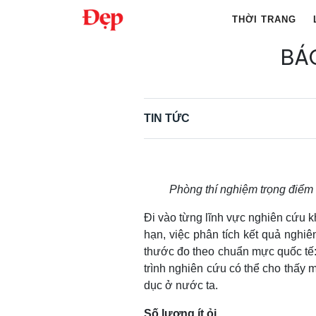
Chuyển
THỜI TRANG
đến
nội
BÁ
Tìm
dung
kiếm
cho:
TIN TỨC
Phòng thí nghiệm trọng đi
Đi vào từng lĩnh vực nghiên cứu k
hạn, việc phân tích kết quả ngh
thước đo theo chuẩn mực quốc tế
trình nghiên cứu có thể cho thấy 
dục ở nước ta.
Số lượng ít ỏi