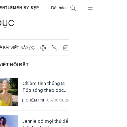
Đặt báo
ENTLEMEN BY ĐẸP
DỤC
Ẻ BÀI VIẾT NÀY
VIẾT NỔI BẬT
Chiêm tinh tháng 8:
Tỏa sáng theo cách
của chính mình
06/08/2026
CHIÊM TINH
Jennie có mọi thứ để