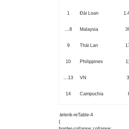
1
Ðài Loan
1.
…8
Malaysia
3
9
Thái Lan
1
10
Philippines
1
…13
VN
14
Campuchia
.telerik-reTable-4
{
border-collapse: collapse;