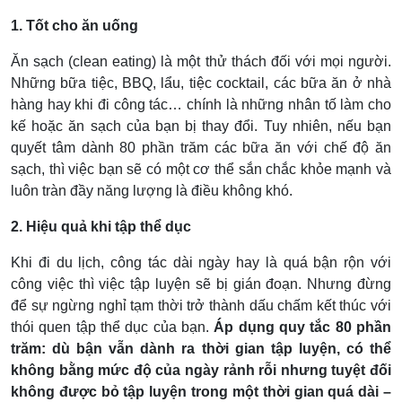
1. Tốt cho ăn uống
Ăn sạch (clean eating) là một thử thách đối với mọi người.
Những bữa tiệc, BBQ, lẩu, tiệc cocktail, các bữa ăn ở nhà
hàng hay khi đi công tác… chính là những nhân tố làm cho
kế hoặc ăn sạch của bạn bị thay đổi. Tuy nhiên, nếu bạn
quyết tâm dành 80 phần trăm các bữa ăn với chế độ ăn
sạch, thì việc bạn sẽ có một cơ thể sắn chắc khỏe mạnh và
luôn tràn đầy năng lượng là điều không khó.
2. Hiệu quả khi tập thể dục
Khi đi du lịch, công tác dài ngày hay là quá bận rộn với
công việc thì việc tập luyện sẽ bị gián đoạn. Nhưng đừng
để sự ngừng nghỉ tạm thời trở thành dấu chấm kết thúc với
thói quen tập thể dục của bạn.
Áp dụng quy tắc 80 phần
trăm: dù bận vẫn dành ra thời gian tập luyện, có thể
không bằng mức độ của ngày rảnh rỗi nhưng tuyệt đối
không được bỏ tập luyện trong một thời gian quá dài –