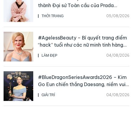
thành Đại sứ Toàn cầu của Prada
Beauty, CHANEL mua lại Charvet
05/08/2026
THỜI TRANG
#AgelessBeauty – Bí quyết trang điểm
“hack” tuổi như các nữ minh tinh hàng
đầu
04/08/2026
LÀM ĐẸP
#BlueDragonSeriesAwards2026 – Kim
Go Eun chiến thắng Daesang, niềm vui
nhân đôi của Park Bo Kyung sau 23
04/08/2026
GIẢI TRÍ
năm