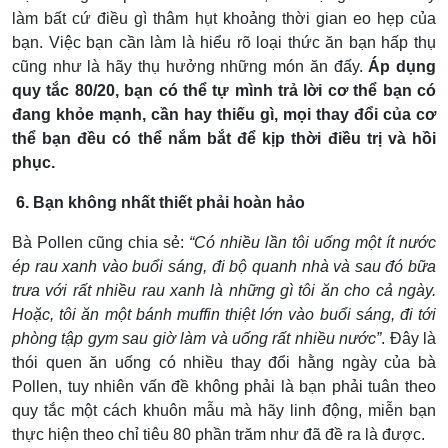
làm bất cứ điều gì thâm hụt khoảng thời gian eo hẹp của
bạn. Việc bạn cần làm là hiểu rõ loại thức ăn bạn hấp thụ
cũng như là hãy thụ hưởng những món ăn đấy.
Áp dụng
quy tắc 80/20, bạn có thể tự mình trả lời cơ thể bạn có
đang khỏe mạnh, cần hay thiếu gì, mọi thay đổi của cơ
thể bạn đều có thể nắm bắt để kịp thời điều trị và hồi
phục.
6. Bạn không nhất thiết phải hoàn hảo
Bà Pollen cũng chia sẻ:
“Có nhiều lần tôi uống một ít nước
ép rau xanh vào buổi sáng, đi bộ quanh nhà và sau đó bữa
trưa với rất nhiều rau xanh là những gì tôi ăn cho cả ngày.
Hoặc, tôi ăn một bánh muffin thiệt lớn vào buổi sáng, đi tới
phòng tập gym sau giờ làm và uống rất nhiều nước”
. Đây là
thói quen ăn uống có nhiều thay đổi hằng ngày của bà
Pollen, tuy nhiên vấn đề không phải là bạn phải tuân theo
quy tắc một cách khuôn mẫu mà hãy linh động, miễn bạn
thực hiện theo chỉ tiêu 80 phần trăm như đã đề ra là được.