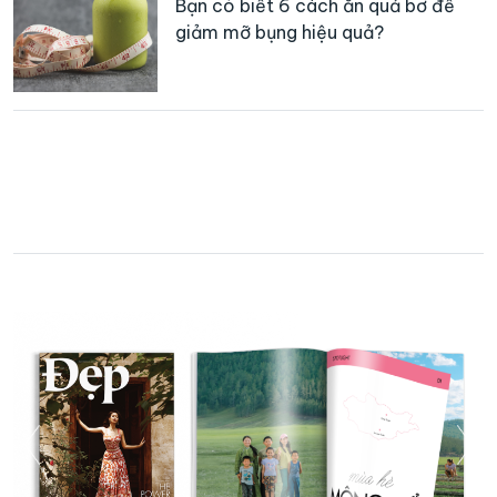
Bạn có biết 6 cách ăn quả bơ để
giảm mỡ bụng hiệu quả?