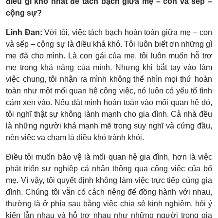
điều gì khó nhất để tách bạch giữa mẹ – con và sếp –
cộng sự?
Linh Đan:
Với tôi, việc tách bạch hoàn toàn giữa mẹ – con
và sếp – cộng sự là điều khá khó. Tôi luôn biết ơn những gì
mẹ đã cho mình. Là con gái của mẹ, tôi luôn muốn hỗ trợ
mẹ trong khả năng của mình. Nhưng khi bắt tay vào làm
việc chung, tôi nhận ra mình không thể nhìn mọi thứ hoàn
toàn như một mối quan hệ công việc, nó luôn có yếu tố tình
cảm xen vào. Nếu đặt mình hoàn toàn vào mối quan hệ đó,
tôi nghĩ thật sự không lành mạnh cho gia đình. Cả nhà đều
là những người khá mạnh mẽ trong suy nghĩ và cứng đầu,
nên việc va chạm là điều khó tránh khỏi.
Điều tôi muốn bảo vệ là mối quan hệ gia đình, hơn là việc
phát triển sự nghiệp cá nhân thông qua công việc của bố
mẹ. Vì vậy, tôi quyết định không làm việc trực tiếp cùng gia
đình. Chúng tôi vẫn có cách riêng để đồng hành với nhau,
thường là ở phía sau bằng việc chia sẻ kinh nghiệm, hỏi ý
kiến lẫn nhau và hỗ trợ nhau như những người trong gia