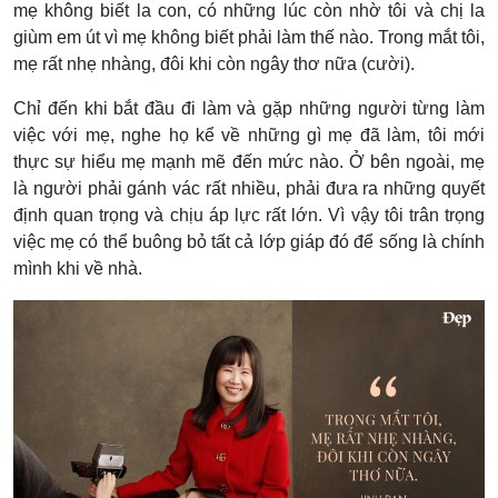
mẹ không biết la con, có những lúc còn nhờ tôi và chị la
giùm em út vì mẹ không biết phải làm thế nào. Trong mắt tôi,
mẹ rất nhẹ nhàng, đôi khi còn ngây thơ nữa (cười).
Chỉ đến khi bắt đầu đi làm và gặp những người từng làm
việc với mẹ, nghe họ kể về những gì mẹ đã làm, tôi mới
thực sự hiểu mẹ mạnh mẽ đến mức nào. Ở bên ngoài, mẹ
là người phải gánh vác rất nhiều, phải đưa ra những quyết
định quan trọng và chịu áp lực rất lớn. Vì vậy tôi trân trọng
việc mẹ có thể buông bỏ tất cả lớp giáp đó để sống là chính
mình khi về nhà.