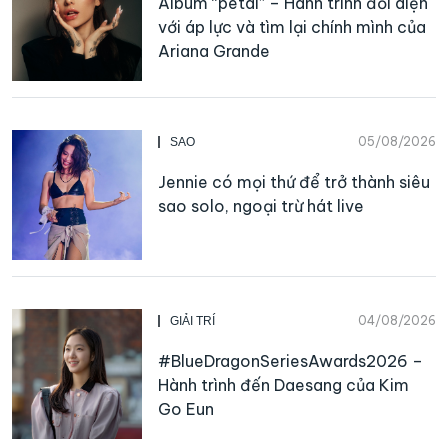
Album “petal” – Hành trình đối diện
với áp lực và tìm lại chính mình của
Ariana Grande
05/08/2026
SAO
Jennie có mọi thứ để trở thành siêu
sao solo, ngoại trừ hát live
04/08/2026
GIẢI TRÍ
#BlueDragonSeriesAwards2026 –
Hành trình đến Daesang của Kim
Go Eun