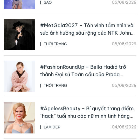
05/08/2026
SAO
#MetGala2027 – Tôn vinh tầm nhìn và
sức ảnh hưởng sâu rộng của NTK John
Galliano
05/08/2026
THỜI TRANG
#FashionRoundUp – Bella Hadid trở
thành Đại sứ Toàn cầu của Prada
Beauty, CHANEL mua lại Charvet
05/08/2026
THỜI TRANG
#AgelessBeauty – Bí quyết trang điểm
“hack” tuổi như các nữ minh tinh hàng
đầu
04/08/2026
LÀM ĐẸP