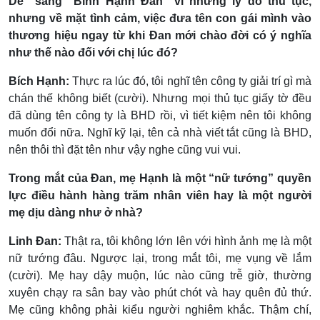
Dẻ” sang “Bình Hạnh Đan” vì những lý do thủ tục,
nhưng về mặt tình cảm, việc đưa tên con gái mình vào
thương hiệu ngay từ khi Đan mới chào đời có ý nghĩa
như thế nào đối với chị lúc đó?
Bích Hạnh:
Thực ra lúc đó, tôi nghĩ tên công ty giải trí gì mà
chán thế không biết (cười). Nhưng mọi thủ tục giấy tờ đều
đã dùng tên công ty là BHD rồi, vì tiết kiệm nên tôi không
muốn đổi nữa. Nghĩ kỹ lại, tên cả nhà viết tắt cũng là BHD,
nên thôi thì đặt tên như vậy nghe cũng vui vui.
Trong mắt của Đan, mẹ Hạnh là một “nữ tướng” quyền
lực điều hành hàng trăm nhân viên hay là một người
mẹ dịu dàng như ở nhà?
Linh Đan:
Thật ra, tôi không lớn lên với hình ảnh mẹ là một
nữ tướng đâu. Ngược lại, trong mắt tôi, mẹ vụng về lắm
(cười). Mẹ hay dậy muộn, lúc nào cũng trễ giờ, thường
xuyên chạy ra sân bay vào phút chót và hay quên đủ thứ.
Mẹ cũng không phải kiểu người nghiêm khắc. Thậm chí,