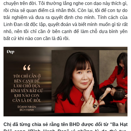
chuyện trên đời. Tôi thường lắng nghe con dạo này thích gì,
rồi chia sẻ quan điểm cá nhân thôi. Còn lại, tôi để con tự do
trải nghiệm và đưa ra quyết định cho mình. Tính cách của
Linh Đan rất độc lập, quyết đoán và biết mình muốn gì từ rất
nhỏ, nên tôi chỉ cần ở bên cạnh để làm chỗ dựa bình yên
bất cứ khi nào con cần là đủ rồi.
Chị đã từng chia sẻ rằng tên BHD được đổi từ “Ba Hạt