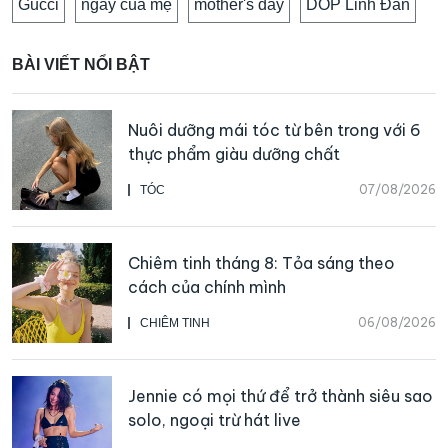
Gucci
ngày của mẹ
mother's day
DOP Linh Đan
BÀI VIẾT NỔI BẬT
Nuôi dưỡng mái tóc từ bên trong với 6
thực phẩm giàu dưỡng chất
07/08/2026
TÓC
Chiêm tinh tháng 8: Tỏa sáng theo
cách của chính mình
06/08/2026
CHIÊM TINH
Jennie có mọi thứ để trở thành siêu sao
solo, ngoại trừ hát live