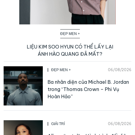
ĐẸP MEN +
LIỆU KIM SOO HYUN CÓ THỂ LẤY LẠI
ÁNH HÀO QUANG ĐÃ MẤT?
06/08/2026
ĐẸP MEN +
Ba nhân diện của Michael B. Jordan
trong “Thomas Crown – Phi Vụ
Hoàn Hảo”
06/08/2026
GIẢI TRÍ