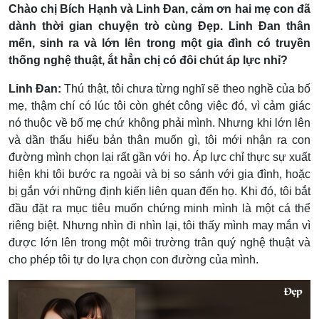
Chào chị Bích Hạnh và Linh Đan, cảm ơn hai mẹ con đã
dành thời gian chuyện trò cùng Đẹp. Linh Đan thân
mến, sinh ra và lớn lên trong một gia đình có truyền
thống nghệ thuật, ắt hẳn chị có đôi chút áp lực nhỉ?
Linh Đan:
Thú thật, tôi chưa từng nghĩ sẽ theo nghề của bố
mẹ, thậm chí có lúc tôi còn ghét công việc đó, vì cảm giác
nó thuộc về bố mẹ chứ không phải mình. Nhưng khi lớn lên
và dần thấu hiểu bản thân muốn gì, tôi mới nhận ra con
đường mình chọn lại rất gần với họ. Áp lực chỉ thực sự xuất
hiện khi tôi bước ra ngoài và bị so sánh với gia đình, hoặc
bị gắn với những định kiến liên quan đến họ. Khi đó, tôi bắt
đầu đặt ra mục tiêu muốn chứng minh mình là một cá thể
riêng biệt. Nhưng nhìn đi nhìn lại, tôi thấy mình may mắn vì
được lớn lên trong một môi trường trân quý nghệ thuật và
cho phép tôi tự do lựa chọn con đường của mình.