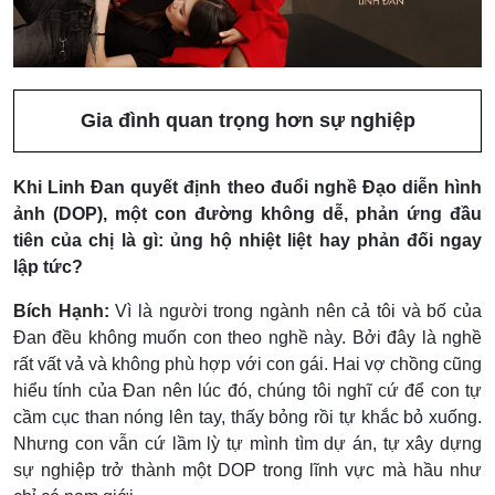
Gia đình quan trọng hơn sự nghiệp
Khi Linh Đan quyết định theo đuổi nghề Đạo diễn hình
ảnh (DOP), một con đường không dễ, phản ứng đầu
tiên của chị là gì: ủng hộ nhiệt liệt hay phản đối ngay
lập tức?
Bích Hạnh:
Vì là người trong ngành nên cả tôi và bố của
Đan đều không muốn con theo nghề này. Bởi đây là nghề
rất vất vả và không phù hợp với con gái. Hai vợ chồng cũng
hiểu tính của Đan nên lúc đó, chúng tôi nghĩ cứ để con tự
cầm cục than nóng lên tay, thấy bỏng rồi tự khắc bỏ xuống.
Nhưng con vẫn cứ lầm lỳ tự mình tìm dự án, tự xây dựng
sự nghiệp trở thành một DOP trong lĩnh vực mà hầu như