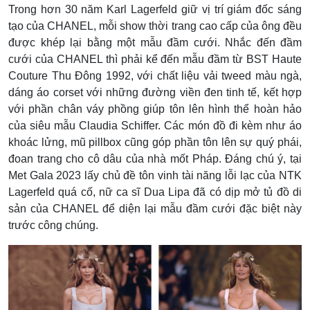
Trong hơn 30 năm Karl Lagerfeld giữ vị trí giám đốc sáng
tạo của CHANEL, mỗi show thời trang cao cấp của ông đều
được khép lại bằng một mẫu đầm cưới. Nhắc đến đầm
cưới của CHANEL thì phải kể đến mẫu đầm từ BST Haute
Couture Thu Đông 1992, với chất liệu vải tweed màu ngà,
dáng áo corset với những đường viền đen tinh tế, kết hợp
với phần chân váy phồng giúp tôn lên hình thể hoàn hảo
của siêu mẫu Claudia Schiffer. Các món đồ đi kèm như áo
khoác lửng, mũ pillbox cũng góp phần tôn lên sự quý phái,
đoan trang cho cô dâu của nhà mốt Pháp. Đáng chú ý, tại
Met Gala 2023 lấy chủ đề tôn vinh tài năng lỗi lạc của NTK
Lagerfeld quá cố, nữ ca sĩ Dua Lipa đã có dịp mở tủ đồ di
sản của CHANEL để diện lại mẫu đầm cưới đặc biệt này
trước công chúng.