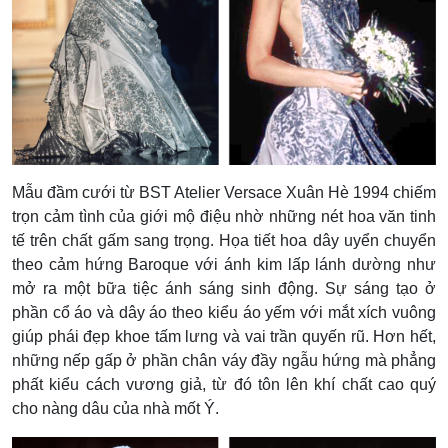
Mẫu đầm cưới từ BST Atelier Versace Xuân Hè 1994 chiếm
trọn cảm tình của giới mộ điệu nhờ những nét hoa văn tinh
tế trên chất gấm sang trọng. Họa tiết hoa dây uyển chuyển
theo cảm hứng Baroque với ánh kim lấp lánh dường như
mở ra một bữa tiệc ánh sáng sinh động. Sự sáng tạo ở
phần cổ áo và dây áo theo kiểu áo yếm với mắt xích vuông
giúp phái đẹp khoe tấm lưng và vai trần quyến rũ. Hơn hết,
những nếp gấp ở phần chân váy đầy ngẫu hứng mà phẳng
phất kiểu cách vương giả, từ đó tôn lên khí chất cao quý
cho nàng dâu của nhà mốt Ý.