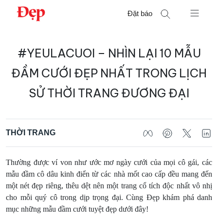
Chuyển
Đặt báo
đến
nội
Tìm
dung
#YEULACUOI – NHÌN LẠI 10 MẪU
kiếm
cho:
ĐẦM CƯỚI ĐẸP NHẤT TRONG LỊCH
SỬ THỜI TRANG ĐƯƠNG ĐẠI
THỜI TRANG
Thường được ví von như ước mơ ngày cưới của mọi cô gái, các
mẫu đầm cô dâu kinh điển từ các nhà mốt cao cấp đều mang đến
một nét đẹp riêng, thêu dệt nên một trang cổ tích độc nhất vô nhị
cho mỗi quý cô trong dịp trọng đại. Cùng Đẹp khám phá danh
mục những mẫu đầm cưới tuyệt đẹp dưới đây!