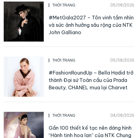
05/08/2026
THỜI TRANG
#MetGala2027 – Tôn vinh tầm nhìn
và sức ảnh hưởng sâu rộng của NTK
John Galliano
05/08/2026
THỜI TRANG
#FashionRoundUp – Bella Hadid trở
thành Đại sứ Toàn cầu của Prada
Beauty, CHANEL mua lại Charvet
04/08/2026
THỜI TRANG
Gần 100 thiết kế tạc nên dáng hình
“Hành tinh hoa lan” của NTK Chung