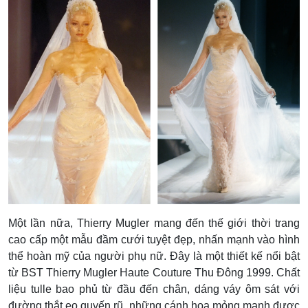
Một lần nữa, Thierry Mugler mang đến thế giới thời trang
cao cấp một mẫu đầm cưới tuyệt đẹp, nhấn mạnh vào hình
thể hoàn mỹ của người phụ nữ. Đây là một thiết kế nổi bật
từ BST Thierry Mugler Haute Couture Thu Đông 1999. Chất
liệu tulle bao phủ từ đầu đến chân, dáng váy ôm sát với
đường thắt eo quyến rũ, những cánh hoa mỏng manh được