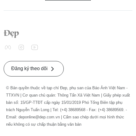
Đăng ký theo dõi
© Bản quyền thuộc về tạp chí Đẹp, phụ san của Báo Ảnh Việt Nam -
TTXVN | Cơ quan chủ quản: Thông Tấn Xã Việt Nam | Giấy phép xuất
bản số: 15/GP-TTĐT cấp ngày 15/01/2019 Phó Tổng Biên tập phụ
trách Nguyễn Tuấn Long | Tel: (+4) 38689568 - Fax: (+4) 38689569. -
Email: deponline@dep.com.vn | Cấm sao chép dưới mọi hình thức
nếu không có sự chấp thuận bằng văn bản