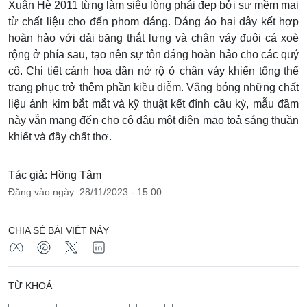
Xuân Hè 2011 từng làm siêu lòng phái đẹp bởi sự mềm mại
từ chất liệu cho đến phom dáng. Dáng áo hai dây kết hợp
hoàn hảo với dải băng thắt lưng và chân váy đuôi cá xoè
rộng ở phía sau, tạo nên sự tôn dáng hoàn hảo cho các quý
cô. Chi tiết cánh hoa dần nở rộ ở chân váy khiến tổng thể
trang phục trở thêm phần kiều diễm. Vắng bóng những chất
liệu ánh kim bắt mắt và kỹ thuật kết đính cầu kỳ, mẫu đầm
này vẫn mang đến cho cô dâu một diện mạo toả sáng thuần
khiết và đầy chất thơ.
Tác giả: Hồng Tâm
Đăng vào ngày: 28/11/2023 - 15:00
CHIA SẺ BÀI VIẾT NÀY
TỪ KHOÁ