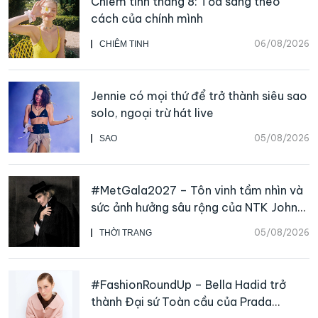
Chiêm tinh tháng 8: Tỏa sáng theo
cách của chính mình
06/08/2026
CHIÊM TINH
Jennie có mọi thứ để trở thành siêu sao
solo, ngoại trừ hát live
05/08/2026
SAO
#MetGala2027 – Tôn vinh tầm nhìn và
sức ảnh hưởng sâu rộng của NTK John
Galliano
05/08/2026
THỜI TRANG
#FashionRoundUp – Bella Hadid trở
thành Đại sứ Toàn cầu của Prada