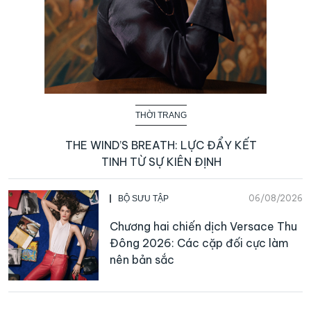
THỜI TRANG
THE WIND’S BREATH: LỰC ĐẨY KẾT
TINH TỪ SỰ KIÊN ĐỊNH
06/08/2026
BỘ SƯU TẬP
Chương hai chiến dịch Versace Thu
Đông 2026: Các cặp đối cực làm
nên bản sắc