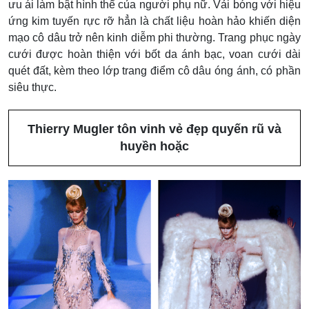
ưu ái làm bật hình thể của người phụ nữ. Vải bóng với hiệu
ứng kim tuyến rực rỡ hẳn là chất liệu hoàn hảo khiến diện
mạo cô dâu trở nên kinh diễm phi thường. Trang phục ngày
cưới được hoàn thiện với bốt da ánh bạc, voan cưới dài
quét đất, kèm theo lớp trang điểm cô dâu óng ánh, có phần
siêu thực.
Thierry Mugler tôn vinh vẻ đẹp quyến rũ và
huyền hoặc