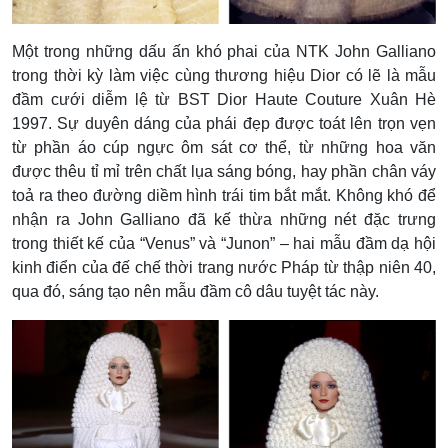
Một trong những dấu ấn khó phai của NTK John Galliano
trong thời kỳ làm việc cùng thương hiệu Dior có lẽ là mẫu
đầm cưới diễm lệ từ BST Dior Haute Couture Xuân Hè
1997. Sự duyên dáng của phái đẹp được toát lên trọn vẹn
từ phần áo cúp ngực ôm sát cơ thể, từ những hoa văn
được thêu tỉ mỉ trên chất lụa sáng bóng, hay phần chân váy
toả ra theo đường diềm hình trái tim bắt mắt. Không khó để
nhận ra John Galliano đã kế thừa những nét đặc trưng
trong thiết kế của “Venus” và “Junon” – hai mẫu đầm dạ hội
kinh điển của đế chế thời trang nước Pháp từ thập niên 40,
qua đó, sáng tạo nên mẫu đầm cô dâu tuyệt tác này.