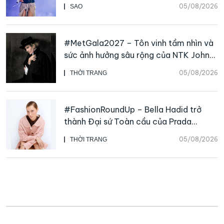
05/08/2026
SAO
#MetGala2027 – Tôn vinh tầm nhìn và
sức ảnh hưởng sâu rộng của NTK John
Galliano
05/08/2026
THỜI TRANG
#FashionRoundUp – Bella Hadid trở
thành Đại sứ Toàn cầu của Prada
Beauty, CHANEL mua lại Charvet
05/08/2026
THỜI TRANG