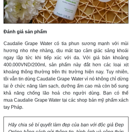
Đánh giá sản phẩm
Caudalie Grape Water có tia phun sương mạnh với mùi
hương nho nhẹ nhàng, dịu mát tạo cảm giác sảng khoái
ngay lập tức khi tiếp xúc với da. Với giá bán khoảng
400.000VND/200ml, sản phẩm này đắt hơn các loại xịt
khoáng thông thường trên thị trường hiện nay. Tuy nhiên,
tôi vẫn tin dùng Caudalie Grape Water vì nó không chỉ dừng
lại ở chức năng làm sạch, dưỡng ẩm cao mà còn bổ sung
khả năng chống lão hoá cho người dùng. Bạn có thể
mua Caudalie Grape Water tại các shop bán mỹ phẩm xách
tay Pháp.
Hãy chia sẻ bí quyết làm đẹp của bạn với độc giả Đẹp
Online bằng cách gửi thông tin, hình ảnh và công thức