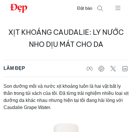
Chuyển
Đặt báo
đến
nội
Tìm
dung
XỊT KHOÁNG CAUDALIE: LY NƯỚC
kiếm
cho:
NHO DỊU MÁT CHO DA
LÀM ĐẸP
Son dưỡng môi và nước xịt khoáng luôn là hai vật bất ly
thân trong túi xách của tôi. Đã từng trải nghiệm nhiều loại xịt
dưỡng da khác nhau nhưng hiện tại tôi đang hài lòng với
Caudalie Grape Water.