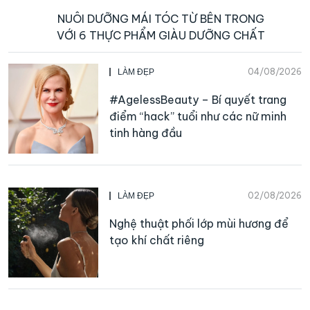
NUÔI DƯỠNG MÁI TÓC TỪ BÊN TRONG
VỚI 6 THỰC PHẨM GIÀU DƯỠNG CHẤT
04/08/2026
LÀM ĐẸP
#AgelessBeauty – Bí quyết trang
điểm “hack” tuổi như các nữ minh
tinh hàng đầu
02/08/2026
LÀM ĐẸP
Nghệ thuật phối lớp mùi hương để
tạo khí chất riêng