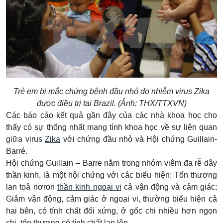
Trẻ em bị mắc chứng bệnh đầu nhỏ do nhiễm virus Zika
được điều trị tại Brazil. (Ảnh: THX/TTXVN)
Các báo cáo kết quả gần đây của các nhà khoa học cho
thấy có sự thống nhất mang tính khoa học về sự liên quan
giữa virus
Zika
với chứng đầu nhỏ và Hội chứng Guillain-
Barré.
Hội chứng Guillain – Barre nằm trong nhóm viêm đa rễ dây
thần kinh, là một hội chứng với các biểu hiện: Tổn thương
lan toả nơron
thần kinh ngoại vi
cả vận động và cảm giác;
Giảm vận động, cảm giác ở ngoại vi, thường biểu hiện cả
hai bên, có tính chất đối xứng, ở gốc chi nhiều hơn ngọn
chi, tổn thương có tính chất lan lên…