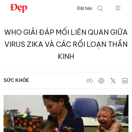
Chuyển
Đặt báo
đến
nội
Tìm
dung
WHO GIẢI ĐÁP MỐI LIÊN QUAN GIỮA
kiếm
cho:
VIRUS ZIKA VÀ CÁC RỐI LOẠN THẦN
KINH
SỨC KHỎE