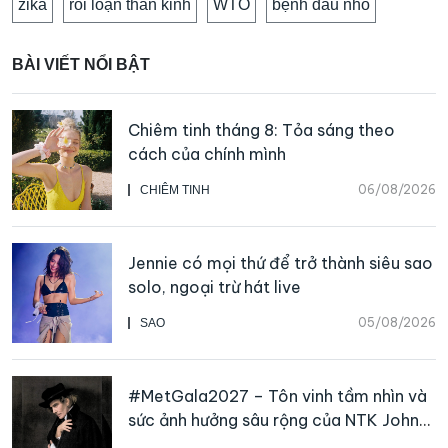
zika
rối loạn thần kinh
WTO
bệnh đầu nhỏ
BÀI VIẾT NỔI BẬT
Chiêm tinh tháng 8: Tỏa sáng theo
cách của chính mình
06/08/2026
CHIÊM TINH
Jennie có mọi thứ để trở thành siêu sao
solo, ngoại trừ hát live
05/08/2026
SAO
#MetGala2027 – Tôn vinh tầm nhìn và
sức ảnh hưởng sâu rộng của NTK John
Galliano