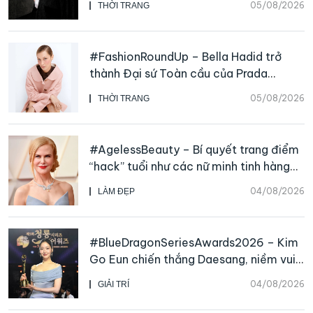
05/08/2026
THỜI TRANG
#FashionRoundUp – Bella Hadid trở
thành Đại sứ Toàn cầu của Prada
Beauty, CHANEL mua lại Charvet
05/08/2026
THỜI TRANG
#AgelessBeauty – Bí quyết trang điểm
“hack” tuổi như các nữ minh tinh hàng
đầu
04/08/2026
LÀM ĐẸP
#BlueDragonSeriesAwards2026 – Kim
Go Eun chiến thắng Daesang, niềm vui
nhân đôi của Park Bo Kyung sau 23
04/08/2026
GIẢI TRÍ
năm