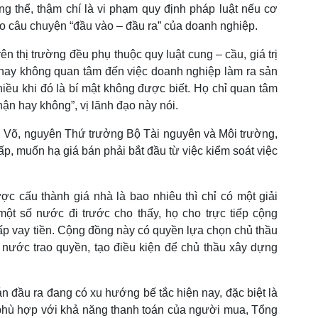
g thể, thậm chí là vi phạm quy định pháp luật nếu cơ
ào câu chuyện “đầu vào – đầu ra” của doanh nghiệp.
n thị trường đều phụ thuộc quy luật cung – cầu, giá trị
 nay không quan tâm đến việc doanh nghiệp làm ra sản
iều khi đó là bí mật không được biết. Họ chỉ quan tâm
ận hay không”, vị lãnh đạo này nói.
g Võ, nguyên Thứ trưởng Bộ Tài nguyên và Môi trường,
ấp, muốn hạ giá bán phải bắt đầu từ việc kiểm soát việc
c cấu thành giá nhà là bao nhiêu thì chỉ có một giải
ột số nước đi trước cho thấy, họ cho trực tiếp cộng
p vay tiền. Cộng đồng này có quyền lựa chọn chủ thầu
 nước trao quyền, tạo điều kiện để chủ thầu xây dựng
án đầu ra đang có xu hướng bế tắc hiện nay, đặc biệt là
phù hợp với khả năng thanh toán của người mua, Tổng