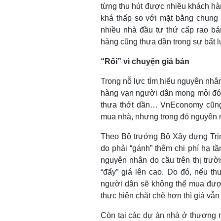
từng thu hút được nhiều khách hàn
khá thấp so với mặt bằng chung 
nhiều nhà đầu tư thứ cấp rao bán
hàng cũng thưa dần trong sự bất l
“Rối” vì chuyện giá bán
Trong nỗ lực tìm hiểu nguyên nhân
hàng vạn người dân mong mỏi đón
thưa thớt dần… VnEconomy cũng 
mua nhà, nhưng trong đó nguyên n
Theo Bộ trưởng Bộ Xây dựng Trịn
do phải “gánh” thêm chi phí hạ 
nguyên nhân do cầu trên thị trư
“đẩy” giá lên cao. Do đó, nếu t
người dân sẽ không thể mua được
thực hiện chặt chẽ hơn thì giá vẫn
Còn tại các dự án nhà ở thương m