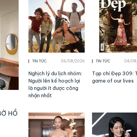
06/08/2026
04/08
TIN TỨC
TIN TỨC
Nghịch lý du lịch nhóm:
Tạp chí Đẹp 309: 
Người lên kế hoạch lại
game of our lives
là người ít được công
nhận nhất
BỜ HỒ