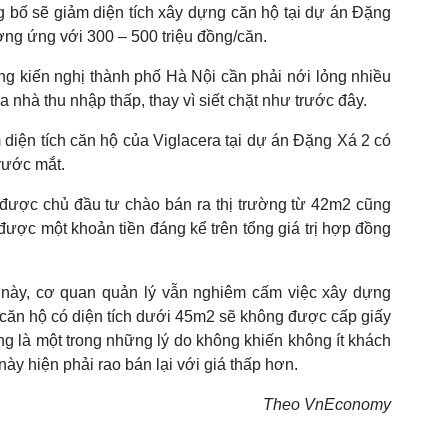
g bố sẽ giảm diện tích xây dựng căn hộ tại dự án Đặng
ơng ứng với 300 – 500 triệu đồng/căn.
ng kiến nghị thành phố Hà Nội cần phải nới lỏng nhiều
 nhà thu nhập thấp, thay vì siết chặt như trước đây.
m diện tích căn hộ của Viglacera tại dự án Đặng Xá 2 có
trước mắt.
 được chủ đầu tư chào bán ra thị trường từ 42m2 cũng
ược một khoản tiền đáng kể trên tổng giá trị hợp đồng
m này, cơ quan quản lý vẫn nghiêm cấm việc xây dựng
c căn hộ có diện tích dưới 45m2 sẽ không được cấp giấy
 là một trong những lý do không khiến không ít khách
này hiện phải rao bán lại với giá thấp hơn.
Theo VnEconomy