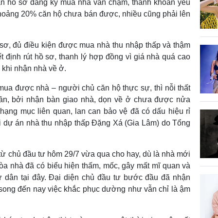
ận hồ sơ đăng ký mua nhà vẫn chậm, thanh khoản yếu
khoảng 20% căn hộ chưa bán được, nhiều cũng phải lên
ơ, đủ điều kiện được mua nhà thu nhập thấp và thậm
t định rút hồ sơ, thanh lý hợp đồng vì giá nhà quá cao
 khi nhận nhà về ở.
ua được nhà – người chủ căn hộ thực sự, thì nỗi thất
ần, bởi nhận bàn giao nhà, dọn về ở chưa được nửa
 hạng mục liên quan, lan can bảo vệ đã có dấu hiệu rỉ
ại dự án nhà thu nhập thấp Đặng Xá (Gia Lâm) do Tổng
từ chủ đầu tư hôm 29/7 vừa qua cho hay, dù là nhà mới
òa nhà đã có biểu hiện thấm, mốc, gây mất mĩ quan và
ư dân tại đây. Đại diện chủ đầu tư bước đầu đã nhận
 song đến nay việc khắc phục dường như vẫn chỉ là ậm