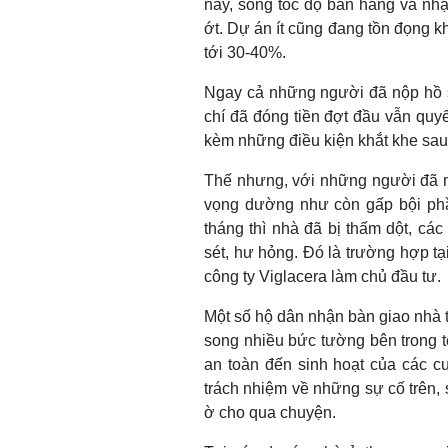
nay, song tốc độ bán hàng và nh
ớt. Dự án ít cũng đang tồn đọng 
tới 30-40%.
Ngay cả những người đã nộp hồ s
chí đã đóng tiền đợt đầu vẫn quyế
kèm những điều kiện khắt khe sau
Thế nhưng, với những người đã m
vọng dường như còn gấp bội ph
tháng thì nhà đã bị thấm dột, các
sét, hư hỏng. Đó là trường hợp t
công ty Viglacera làm chủ đầu tư.
Một số hộ dân nhận bàn giao nhà 
song nhiều bức tường bên trong t
an toàn đến sinh hoạt của các c
trách nhiệm về những sự cố trên,
ờ cho qua chuyện.