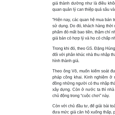
giá thành dường như là điều khôn
quan quản lý can thiệp quá sâu v
“Hiện nay, các quan hệ mua bán trê
sử dụng. Do đó, khách hàng thời
phẩm đó mất bao tiền, thậm chí nh
giá bán có hợp lý và họ có chấp nh
Trong khi đó, theo GS. Đặng Hùn
đối với phân khúc nhà thu nhập th
hình thành giá.
Theo ông Võ, muốn kiểm soát đượ
pháp công khai. Kinh nghiệm ở m
đồng những người có thu nhập thấ
xây dựng. Còn ở nước ta thì nhà
chủ động trong “cuộc chơi” này.
Còn với chủ đầu tư, để giải bài to
đưa mức giá căn hộ xuống thấp, 