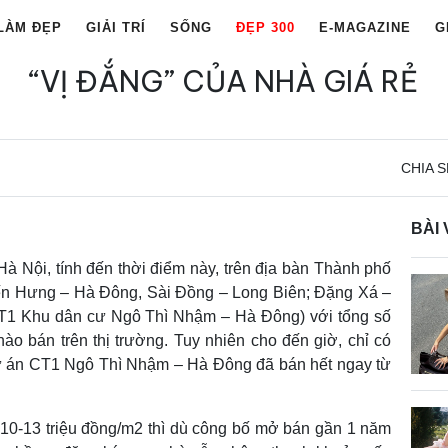
LÀM ĐẸP
GIẢI TRÍ
SỐNG
ĐẸP 300
E-MAGAZINE
G
“VỊ ĐẮNG” CỦA NHÀ GIÁ RẺ
CHIA S
BÀI 
 Nội, tính đến thời điểm này, trên địa bàn Thành phố
iến Hưng – Hà Đông, Sài Đồng – Long Biên; Đặng Xá –
T1 Khu dân cư Ngô Thì Nhậm – Hà Đông) với tổng số
o bán trên thị trường. Tuy nhiên cho đến giờ, chỉ có
dự án CT1 Ngô Thì Nhậm – Hà Đông đã bán hết ngay từ
 10-13 triệu đồng/m2 thì dù công bố mở bán gần 1 năm