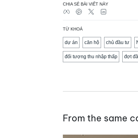
CHIA SẺ BÀI VIẾT NÀY
TỪ KHOÁ
dự án
căn hộ
chủ đầu tư
đối tượng thu nhập thấp
đợt đ
From the same c