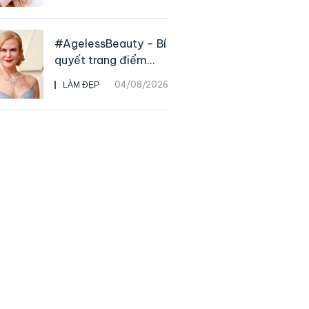
Prada Beauty,
CHANEL mua lại
Charvet
#AgelessBeauty – Bí
quyết trang điểm
“hack” tuổi như các
04/08/2026
LÀM ĐẸP
nữ minh tinh hàng
đầu