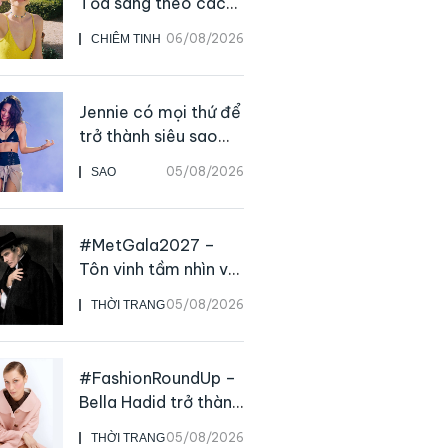
Tỏa sáng theo cách
của chính mình
06/08/2026
CHIÊM TINH
Jennie có mọi thứ để
trở thành siêu sao
solo, ngoại trừ hát
05/08/2026
SAO
live
#MetGala2027 –
Tôn vinh tầm nhìn và
sức ảnh hưởng sâu
05/08/2026
THỜI TRANG
rộng của NTK John
Galliano
#FashionRoundUp –
Bella Hadid trở thành
Đại sứ Toàn cầu của
05/08/2026
THỜI TRANG