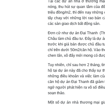
Tại các dự án nhà ở thương mại 
nóng, thu hút sự quan tâm của đ
triệu đồng/m2, thì đến nay những
tẩy chay với những lời rao bán c
các sàn giao dịch bất động sản.
Đơn cử như dự án Đại Thanh (Tha
Châu làm chủ đầu tư. Đây là dự án
trước khi giá bán được chủ đầu tư
chỉ trên dưới 50m2/căn hộ. Vào t
chen lấn, xô đẩy mới mong có đượ
Tuy nhiên, chỉ sau hơn 2 tháng, tì
hộ tại dự án này đã cho thấy sự 
những điều khoản và việc làm của
căn hộ dự án Đại Thanh đã giảm 
ngớ người phát hiện ra vô số điều
soạn thảo.
Một số dự án nhà thương mại g