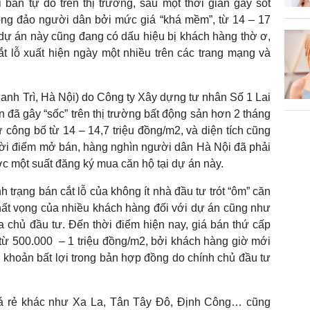
bán tự do trên thị trường, sau một thời gian gây sốt
ông đảo người dân bởi mức giá “khá mềm”, từ 14 – 17
 dự án này cũng đang có dấu hiệu bị khách hàng thờ ơ,
ắt lỗ xuất hiện ngày một nhiều trên các trang mạng và
nh Trì, Hà Nội) do Công ty Xây dựng tư nhân Số 1 Lai
 đã gây “sốc” trên thị trường bất động sản hơn 2 tháng
 công bố từ 14 – 14,7 triệu đồng/m2, và diện tích cũng
hời điểm mở bán, hàng nghìn người dân Hà Nội đã phải
c một suất đăng ký mua căn hộ tại dự án này.
nh trạng bán cắt lỗ của không ít nhà đầu tư trót “ôm” căn
thất vọng của nhiều khách hàng đối với dự án cũng như
 chủ đầu tư. Đến thời điểm hiện nay, giá bán thứ cấp
từ 500.000 – 1 triệu đồng/m2, bởi khách hàng giờ mới
 khoản bất lợi trong bản hợp đồng do chính chủ đầu tư
iá rẻ khác như Xa La, Tân Tây Đô, Định Công… cũng