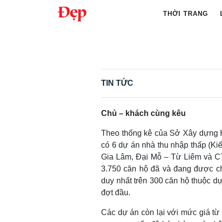
Chuyển
THỜI TRANG
đến
nội
Tìm
dung
kiếm
cho:
TIN TỨC
Chủ – khách cùng kêu
Theo thống kê của Sở Xây dựng Hà
có 6 dự án nhà thu nhập thấp (K
Gia Lâm, Đại Mỗ – Từ Liêm và C
3.750 căn hộ đã và đang được chà
duy nhất trên 300 căn hộ thuộc 
đợt đầu.
Các dự án còn lại với mức giá từ