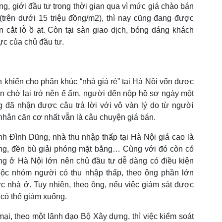
g, giới đầu tư trong thời gian qua vì mức giá chào bán
(trên dưới 15 triệu đồng/m2), thì nay cũng đang được
 cắt lỗ ồ ạt. Còn tại sàn giao dịch, bóng dáng khách
ực của chủ đầu tư.
 khiến cho phân khúc “nhà giá rẻ” tại Hà Nội vốn được
 chờ lại trở nên ế ẩm, người đến nộp hồ sơ ngày một
đã nhận được câu trả lời với vô vàn lý do từ người
hân căn cơ nhất vẫn là câu chuyện giá bán.
h Đình Dũng, nhà thu nhập thấp tại Hà Nội giá cao là
tầng, đền bù giải phóng mặt bằng… Cùng với đó còn có
ờng ở Hà Nội lớn nên chủ đầu tư dễ dàng có điều kiện
huộc nhóm người có thu nhập thấp, theo ông phần lớn
 nhà ở. Tuy nhiên, theo ông, nếu việc giám sát được
 có thể giảm xuống.
ại, theo một lãnh đạo Bộ Xây dựng, thì việc kiểm soát