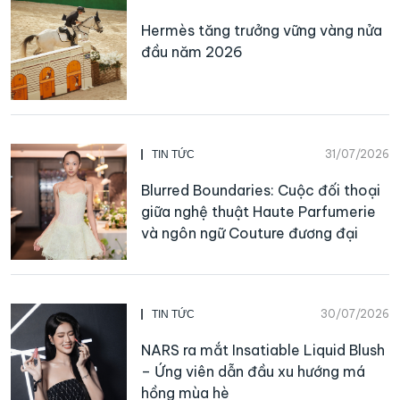
Hermès tăng trưởng vững vàng nửa
đầu năm 2026
31/07/2026
TIN TỨC
Blurred Boundaries: Cuộc đối thoại
giữa nghệ thuật Haute Parfumerie
và ngôn ngữ Couture đương đại
30/07/2026
TIN TỨC
NARS ra mắt Insatiable Liquid Blush
– Ứng viên dẫn đầu xu hướng má
hồng mùa hè