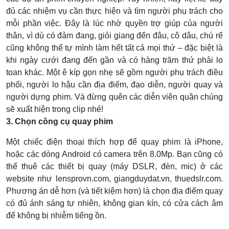
đủ các nhiệm vụ cần thực hiện và tìm người phụ trách cho
mỗi phần việc. Đây là lúc nhờ quyền trợ giúp của người
thân, vì dù có đảm đang, giỏi giang đến đâu, cô dâu, chú rể
cũng không thể tự mình làm hết tất cả mọi thứ – đặc biệt là
khi ngày cưới đang đến gần và có hàng trăm thứ phải lo
toan khác. Một ê kíp gọn nhẹ sẽ gồm người phụ trách điều
phối, người lo hậu cần địa điểm, đạo diễn, người quay và
người dựng phim. Và đừng quên các diễn viên quần chúng
sẽ xuất hiện trong clip nhé!
3. Chọn công cụ quay phim
Một chiếc điện thoại thích hợp để quay phim là iPhone,
hoặc các dòng Android có camera trên 8.0Mp. Bạn cũng có
thể thuê các thiết bị quay (máy DSLR, đèn, mic) ở các
website như lensprovn.com, giangduydat.vn, thuedslr.com.
Phương án dễ hơn (và tiết kiệm hơn) là chọn địa điểm quay
có đủ ánh sáng tự nhiên, không gian kín, có cửa cách âm
để không bị nhiễm tiếng ồn.