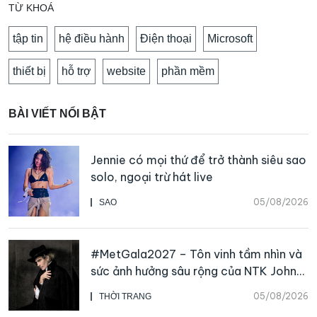
TỪ KHOÁ
tập tin
hệ điều hành
Điện thoại
Microsoft
thiết bị
hỗ trợ
website
phần mềm
BÀI VIẾT NỔI BẬT
Jennie có mọi thứ để trở thành siêu sao
solo, ngoại trừ hát live
05/08/2026
SAO
#MetGala2027 – Tôn vinh tầm nhìn và
sức ảnh hưởng sâu rộng của NTK John
Galliano
05/08/2026
THỜI TRANG