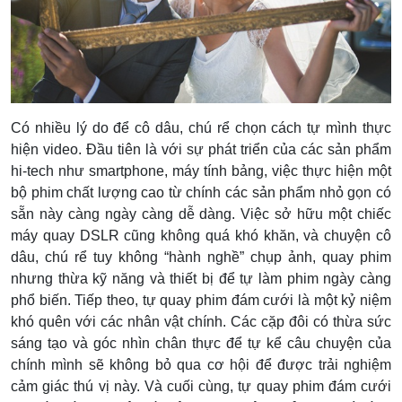
Có nhiều lý do để cô dâu, chú rể chọn cách tự mình thực
hiện video. Đầu tiên là với sự phát triển của các sản phẩm
hi-tech như smartphone, máy tính bảng, việc thực hiện một
bộ phim chất lượng cao từ chính các sản phẩm nhỏ gọn có
sẵn này càng ngày càng dễ dàng. Việc sở hữu một chiếc
máy quay DSLR cũng không quá khó khăn, và chuyện cô
dâu, chú rể tuy không “hành nghề” chụp ảnh, quay phim
nhưng thừa kỹ năng và thiết bị để tự làm phim ngày càng
phổ biến. Tiếp theo, tự quay phim đám cưới là một kỷ niệm
khó quên với các nhân vật chính. Các cặp đôi có thừa sức
sáng tạo và góc nhìn chân thực để tự kể câu chuyện của
chính mình sẽ không bỏ qua cơ hội để được trải nghiệm
cảm giác thú vị này. Và cuối cùng, tự quay phim đám cưới