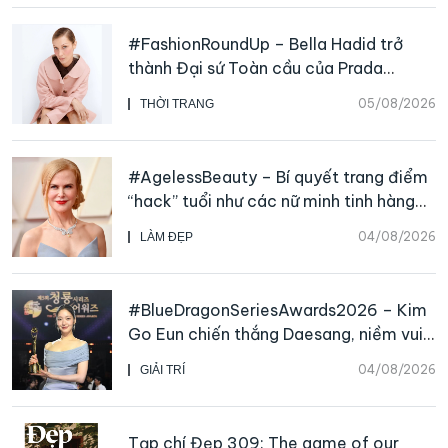
#FashionRoundUp – Bella Hadid trở
thành Đại sứ Toàn cầu của Prada
Beauty, CHANEL mua lại Charvet
05/08/2026
THỜI TRANG
#AgelessBeauty – Bí quyết trang điểm
“hack” tuổi như các nữ minh tinh hàng
đầu
04/08/2026
LÀM ĐẸP
#BlueDragonSeriesAwards2026 – Kim
Go Eun chiến thắng Daesang, niềm vui
nhân đôi của Park Bo Kyung sau 23
04/08/2026
GIẢI TRÍ
năm
Tạp chí Đẹp 309: The game of our