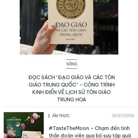
SỐNG
ĐỌC SÁCH “ĐẠO GIÁO VÀ CÁC TÔN
GIÁO TRUNG QUỐC” – CÔNG TRÌNH
KINH ĐIỂN VỀ LỊCH SỬ TÔN GIÁO
TRUNG HOA
31/07/2026
ẨM THỰC
#TasteTheMoon – Chạm đến tinh
thần đoàn viên qua bộ sưu tập quà