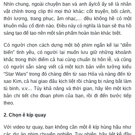
Nhìn chung, ngoài chuyện bạn và anh ấy/cô ấy sẽ là nhân
vật chính trong clip thì mọi thứ khác: cốt truyện, bối cảnh,
thời lượng, trang phục, âm nhạc,… đều không hề có một
khuôn mẫu cố định nào. Điều này có nghĩa là bạn sẽ tha hồ
sáng tạo để tạo nên một sản phẩm hoàn toàn khác biệt.
Có người chọn cách dựng một bộ phim ngắn kể lại “diễn
biến” tình yêu, có người lại muốn lưu giữ những khoảnh
khắc trong thời điểm cả hai cùng chuẩn bị hôn lễ, và cũng
có người sẵn sàng viết cả một kịch bản viễn tưởng kiểu
“Star Wars” trong đó chàng đến từ sao Hỏa và nàng đến từ
sao Kim, cả hai giao đấu kịch liệt rồi chàng bị nàng bắt làm
tù binh, v.v… Tùy khả năng và thời gian, hãy lên một kịch
bản chi tiết cho đoạn phim của bạn, rồi đi đến bước tiếp
theo.
2. Chọn ê kíp quay
Với video tự quay, bạn không cần một ê kíp hùng hậu như
các dự án phim chuyên nghiệp. Tuy nhiên, hãy liệt kê đầy