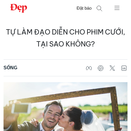
Chuyển
Đặt báo
đến
nội
Tìm
dung
TỰ LÀM ĐẠO DIỄN CHO PHIM CƯỚI,
kiếm
cho:
TẠI SAO KHÔNG?
SỐNG