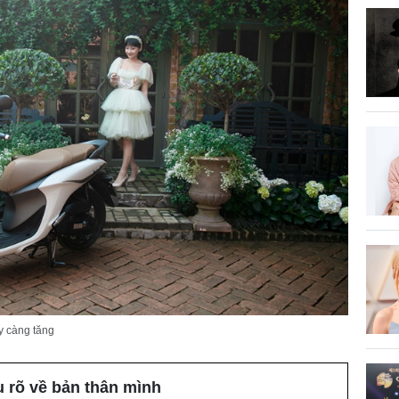
y càng tăng
u rõ về bản thân mình