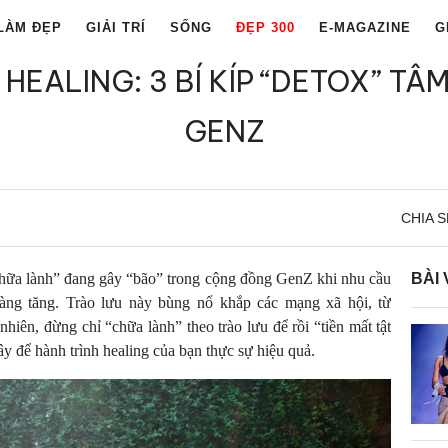
LÀM ĐẸP
GIẢI TRÍ
SỐNG
ĐẸP 300
E-MAGAZINE
G
HEALING: 3 BÍ KÍP “DETOX” T
GENZ
CHIA S
chữa lành” đang gây “bão” trong cộng đồng GenZ khi nhu cầu
BÀI 
àng tăng. Trào lưu này bùng nổ khắp các mạng xã hội, từ
hiên, đừng chỉ “chữa lành” theo trào lưu để rồi “tiền mất tật
y để hành trình healing của bạn thực sự hiệu quả.