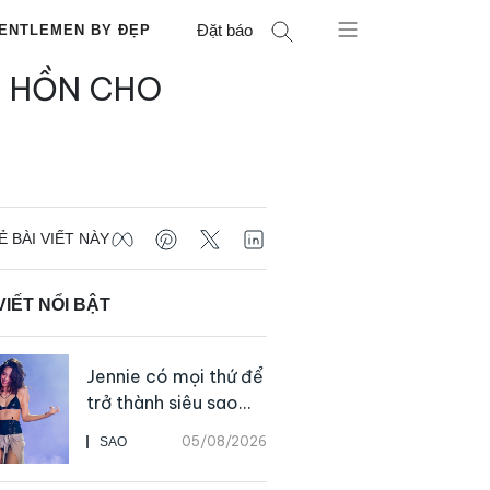
Đặt báo
ENTLEMEN BY ĐẸP
ÂM HỒN CHO
Ẻ BÀI VIẾT NÀY
VIẾT NỔI BẬT
Jennie có mọi thứ để
trở thành siêu sao
solo, ngoại trừ hát
05/08/2026
SAO
live