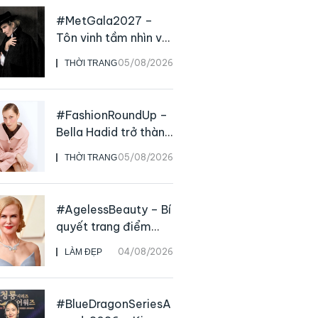
#MetGala2027 –
Tôn vinh tầm nhìn và
sức ảnh hưởng sâu
05/08/2026
THỜI TRANG
rộng của NTK John
Galliano
#FashionRoundUp –
Bella Hadid trở thành
Đại sứ Toàn cầu của
05/08/2026
THỜI TRANG
Prada Beauty,
CHANEL mua lại
Charvet
#AgelessBeauty – Bí
quyết trang điểm
“hack” tuổi như các
04/08/2026
LÀM ĐẸP
nữ minh tinh hàng
đầu
#BlueDragonSeriesA