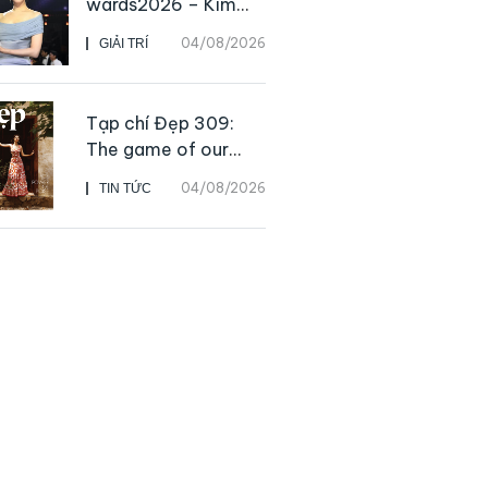
wards2026 – Kim
Go Eun chiến thắng
04/08/2026
GIẢI TRÍ
Daesang, niềm vui
nhân đôi của Park Bo
Kyung sau 23 năm
Tạp chí Đẹp 309:
The game of our
lives
04/08/2026
TIN TỨC