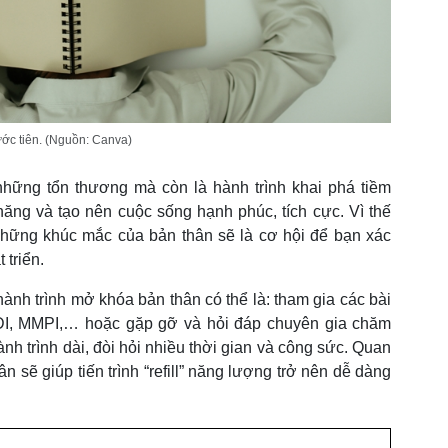
ước tiên. (Nguồn: Canva)
những tổn thương mà còn là hành trình khai phá tiềm
năng và tạo nên cuộc sống hạnh phúc, tích cực. Vì thế
những khúc mắc của bản thân sẽ là cơ hội để bạn xác
 triển.
hành trình mở khóa bản thân có thể là: tham gia các bài
DI, MMPI,… hoặc gặp gỡ và hỏi đáp chuyên gia chăm
nh trình dài, đòi hỏi nhiều thời gian và công sức. Quan
ân sẽ giúp tiến trình “refill” năng lượng trở nên dễ dàng