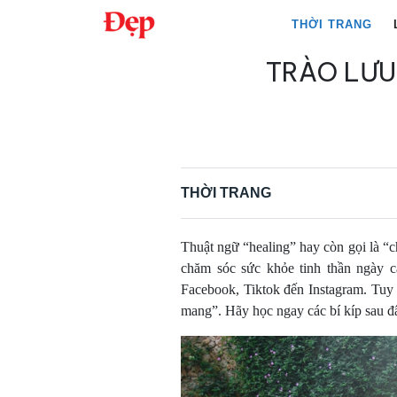
Chuyển
THỜI TRANG
đến
nội
TRÀO LƯU 
Tìm
dung
kiếm
cho:
THỜI TRANG
Thuật ngữ “healing” hay còn gọi là “
chăm sóc sức khỏe tinh thần ngày c
Facebook, Tiktok đến Instagram. Tuy n
mang”. Hãy học ngay các bí kíp sau đâ