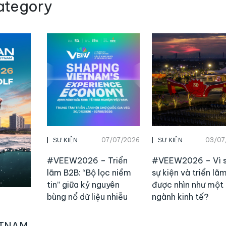
ategory
07/07/2026
03/07
SỰ KIỆN
SỰ KIỆN
#VEEW2026 – Triển
#VEEW2026 – Vì 
lãm B2B: “Bộ lọc niềm
sự kiện và triển lã
tin” giữa kỷ nguyên
được nhìn như một
bùng nổ dữ liệu nhiễu
ngành kinh tế?
ETNAM