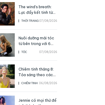
The wind’s breath:
Lực đẩy kết tinh từ
sự kiên định
07/08/2026
THỜI TRANG
Nuôi dưỡng mái tóc
từ bên trong với 6
thực phẩm giàu
07/08/2026
TÓC
dưỡng chất
Chiêm tinh tháng 8:
Tỏa sáng theo cách
của chính mình
06/08/2026
CHIÊM TINH
Jennie có mọi thứ để