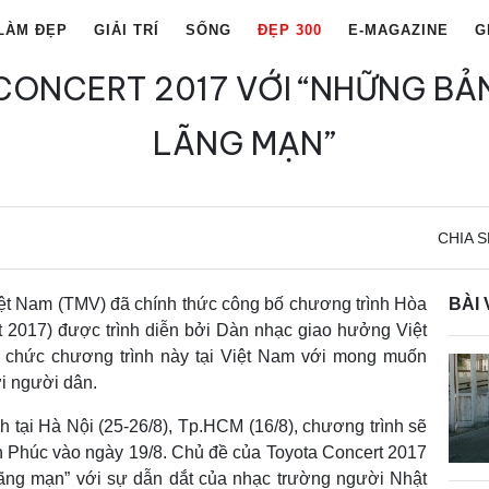
LÀM ĐẸP
GIẢI TRÍ
SỐNG
ĐẸP 300
E-MAGAZINE
G
CONCERT 2017 VỚI “NHỮNG BẢN
LÃNG MẠN”
CHIA S
iệt Nam (TMV) đã chính thức công bố chương trình Hòa
BÀI 
t 2017) được trình diễn bởi Dàn nhạc giao hưởng Việt
 chức chương trình này tại Việt Nam với mong muốn
i người dân.
 tại Hà Nội (25-26/8), Tp.HCM (16/8), chương trình sẽ
nh Phúc vào ngày 19/8. Chủ đề của Toyota Concert 2017
ãng mạn” với sự dẫn dắt của nhạc trường người Nhật