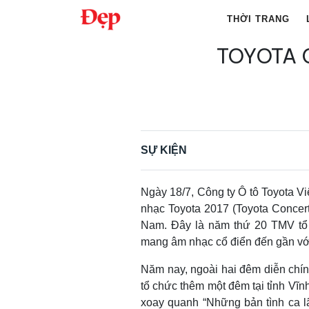
Chuyển
THỜI TRANG
đến
nội
TOYOTA 
Tìm
dung
kiếm
cho:
SỰ KIỆN
Ngày 18/7, Công ty Ô tô Toyota V
nhạc Toyota 2017 (Toyota Concer
Nam. Đây là năm thứ 20 TMV tổ
mang âm nhạc cổ điển đến gần vớ
Năm nay, ngoài hai đêm diễn chính
tổ chức thêm một đêm tại tỉnh Vĩ
xoay quanh “Những bản tình ca l