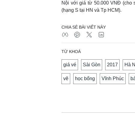
Nội với giá từ 50.000 VNĐ (cho 
(hạng S tại HN và Tp HCM).
CHIA SẺ BÀI VIẾT NÀY
TỪ KHOÁ
giá vé
Sài Gòn
2017
Hà N
vẽ
học bổng
Vĩnh Phúc
b