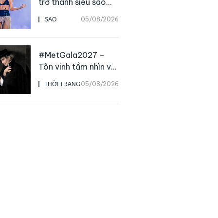
trở thành siêu sao
solo, ngoại trừ hát
05/08/2026
SAO
live
#MetGala2027 –
Tôn vinh tầm nhìn và
sức ảnh hưởng sâu
05/08/2026
THỜI TRANG
rộng của NTK John
Galliano