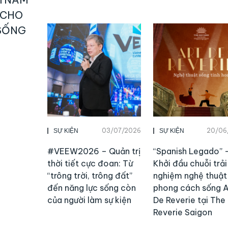
 CHO
SỐNG
03/07/2026
20/06
SỰ KIỆN
SỰ KIỆN
#VEEW2026 – Quản trị
“Spanish Legado” 
thời tiết cực đoan: Từ
Khởi đầu chuỗi trải
“trông trời, trông đất”
nghiệm nghệ thuật
đến năng lực sống còn
phong cách sống A
của người làm sự kiện
De Reverie tại The
Reverie Saigon