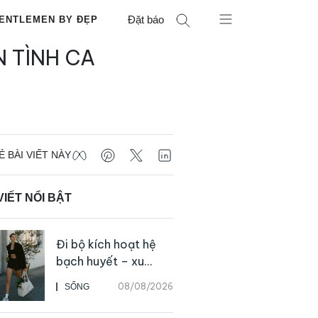
Đặt báo
ENTLEMEN BY ĐẸP
 TÌNH CA
Ẻ BÀI VIẾT NÀY
VIẾT NỔI BẬT
Đi bộ kích hoạt hệ
bạch huyết – xu
hướng tập luyện đơn
08/08/2026
SỐNG
giản ai cũng có thể
bắt đầu