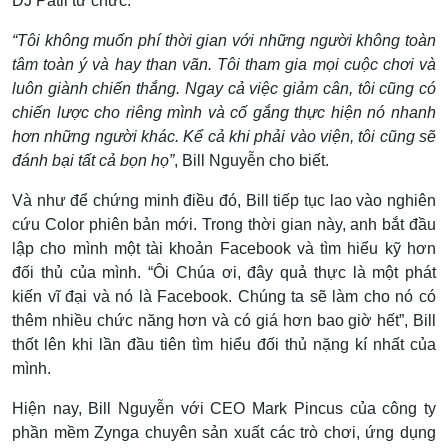
DJ Patil từ chức.
“Tôi không muốn phí thời gian với những người không toàn
tâm toàn ý và hay than vãn. Tôi tham gia mọi cuộc chơi và
luôn giành chiến thắng. Ngay cả việc giảm cân, tôi cũng có
chiến lược cho riêng mình và cố gắng thực hiện nó nhanh
hơn những người khác. Kể cả khi phải vào viện, tôi cũng sẽ
đánh bại tất cả bọn họ”
, Bill Nguyễn cho biết.
Và như để chứng minh điều đó, Bill tiếp tục lao vào nghiên
cứu Color phiên bản mới. Trong thời gian này, anh bắt đầu
lập cho mình một tài khoản Facebook và tìm hiểu kỹ hơn
đối thủ của mình. “Ôi Chúa ơi, đây quả thực là một phát
kiến vĩ đại và nó là Facebook. Chúng ta sẽ làm cho nó có
thêm nhiều chức năng hơn và có giá hơn bao giờ hết”, Bill
thốt lên khi lần đầu tiên tìm hiểu đối thủ nặng kí nhất của
mình.
Hiện nay, Bill Nguyễn với CEO Mark Pincus của công ty
phần mềm Zynga chuyên sản xuất các trò chơi, ứng dụng