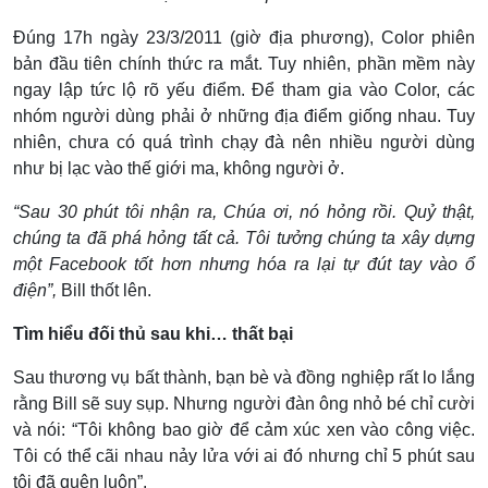
Đúng 17h ngày 23/3/2011 (giờ địa phương), Color phiên
bản đầu tiên chính thức ra mắt. Tuy nhiên, phần mềm này
ngay lập tức lộ rõ yếu điểm. Để tham gia vào Color, các
nhóm người dùng phải ở những địa điểm giống nhau. Tuy
nhiên, chưa có quá trình chạy đà nên nhiều người dùng
như bị lạc vào thế giới ma, không người ở.
“Sau 30 phút tôi nhận ra, Chúa ơi, nó hỏng rồi. Quỷ thật,
chúng ta đã phá hỏng tất cả. Tôi tưởng chúng ta xây dựng
một Facebook tốt hơn nhưng hóa ra lại tự đút tay vào ổ
điện”,
Bill thốt lên.
Tìm hiểu đối thủ sau khi… thất bại
Sau thương vụ bất thành, bạn bè và đồng nghiệp rất lo lắng
rằng Bill sẽ suy sụp. Nhưng người đàn ông nhỏ bé chỉ cười
và nói: “Tôi không bao giờ để cảm xúc xen vào công việc.
Tôi có thể cãi nhau nảy lửa với ai đó nhưng chỉ 5 phút sau
tôi đã quên luôn”.