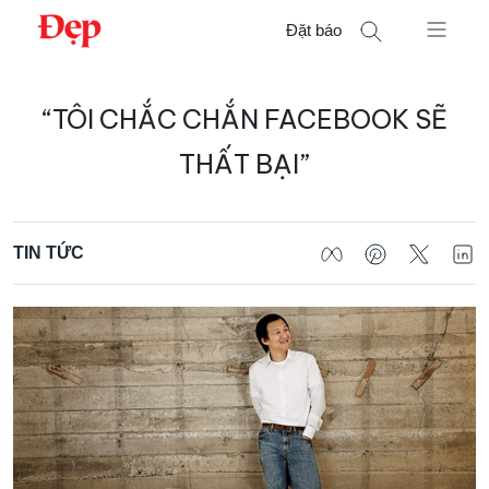
Chuyển
Đặt báo
đến
nội
Tìm
dung
“TÔI CHẮC CHẮN FACEBOOK SẼ
kiếm
cho:
THẤT BẠI”
TIN TỨC