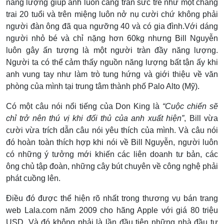
năng lượng giúp anh luôn căng tràn sức trẻ như một chàng
trai 20 tuổi và trên miệng luôn nở nụ cười chứ không phải
người đàn ông đã qua ngưỡng 40 và có gia đình.Với dáng
người nhỏ bé và chỉ nặng hơn 60kg nhưng Bill Nguyễn
luôn gây ấn tượng là một người tràn đầy năng lượng.
Người ta có thể cảm thấy nguồn năng lượng bất tận ấy khi
anh vung tay như làm trò tung hứng và giới thiệu về văn
phòng của mình tại trung tâm thành phố Palo Alto (Mỹ).
Có một câu nói nổi tiếng của Don King là
“Cuộc chiến sẽ
chỉ trở nên thú vị khi đối thủ của anh xuất hiện”
, Bill vừa
cười vừa trích dẫn câu nói yêu thích của mình. Và câu nói
đó hoàn toàn thích hợp khi nói về Bill Nguyễn, người luôn
có những ý tưởng mới khiến các liên doanh tư bản, các
ông chủ tập đoàn, những cây bút chuyên về công nghệ phải
phát cuồng lên.
Điều đó được thể hiện rõ nhất trong thương vụ bán trang
web Lala.com năm 2009 cho hãng Apple với giá 80 triệu
USD. Và đó không phải là lần đầu tiên những nhà đầu tư