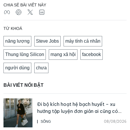
CHIA SẺ BÀI VIẾT NÀY
TỪ KHOÁ
năng lượng
Steve Jobs
máy tính cá nhân
Thung lũng Silicon
mạng xã hội
facebook
người dùng
chưa
BÀI VIẾT NỔI BẬT
Đi bộ kích hoạt hệ bạch huyết – xu
hướng tập luyện đơn giản ai cũng có
thể bắt đầu
08/08/2026
SỐNG