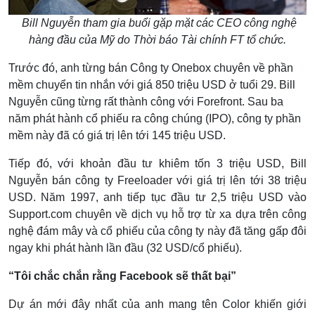
Bill Nguyễn tham gia buổi gặp mặt các CEO công nghệ
hàng đầu của Mỹ do Thời báo Tài chính FT tổ chức.
Trước đó, anh từng bán Công ty Onebox chuyên về phần
mềm chuyển tin nhắn với giá 850 triệu USD ở tuổi 29. Bill
Nguyễn cũng từng rất thành công với Forefront. Sau ba
năm phát hành cổ phiếu ra công chúng (IPO), công ty phần
mềm này đã có giá trị lên tới 145 triệu USD.
Tiếp đó, với khoản đầu tư khiêm tốn 3 triệu USD, Bill
Nguyễn bán công ty Freeloader với giá trị lên tới 38 triệu
USD. Năm 1997, anh tiếp tục đầu tư 2,5 triệu USD vào
Support.com chuyên về dịch vụ hỗ trợ từ xa dựa trên công
nghệ đám mây và cổ phiếu của công ty này đã tăng gấp đôi
ngay khi phát hành lần đầu (32 USD/cổ phiếu).
“Tôi chắc chắn rằng Facebook sẽ thất bại”
Dự án mới đây nhất của anh mang tên Color khiến giới