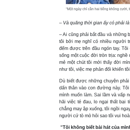
“Một ngày chỉ cần hai tiếng không cười, t
–
Và quãng thời gian ấy có phải l
– Ai cũng phải bắt đầu và những 
tôi bởi mẹ nghĩ có nhiều người t
đếm được trên đầu ngón tay. Tôi
sống một cuộc đời tròn trịa: nghề
mẻ một chút tôi mới thấy đời mìn
như tôi, việc mẹ phản đối khiến tô
Dù biết được những chuyện phải 
dấn thân vào con đường này. Tôi 
mình muốn làm. Sai lầm và vấp n
hãi việc té đau, lo ngại thất bạ
chẳng may ập xuống, tôi ngồi ngay
người cứ tò mò hỏi sao tôi vui hoài
“Tôi không biết bài hát của mìn