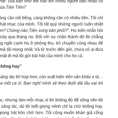
i hát” của bạn như thế nào khi nhiều người bảo nhau có
của Tiên Tiên?
ng cần nổi tiếng, càng không cần có nhiều tiền. Tôi chỉ
 hát nhạc của mình. Tôi rất quý những người luôn nhiệt
âm? Chừng nào Tiên xong bản phối?”
. Họ kiên nhẫn hỏi
g này qua tháng nọ. Đối với sự chân thành đó tôi chẳng
g ngồi cạnh họ ở phòng thu, trò chuyện cùng nhau để
t mà tôi mong nhất. Và từ trước đến giờ, chưa có ai đưa
 mặt đi mà tôi gửi bài hát của mình cho họ cả.
 không hay”
 sáng tác thì hợp hơn, còn xuất hiện trên sân khấu e là…
a một ca sĩ. Bạn nghĩ mình sẽ theo đuổi dài lâu vai trò
hạc, nhưng làm mỗi nhạc sĩ thì không đủ để sống nên tôi
sáng tác, dù tôi biết giọng mình chỉ lạ chứ không hay.
 giọng hát tròn chữ hơn. Tôi cũng muốn khán giả công