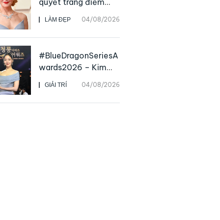
quyết trang điểm
“hack” tuổi như các
04/08/2026
LÀM ĐẸP
nữ minh tinh hàng
đầu
#BlueDragonSeriesA
wards2026 – Kim
Go Eun chiến thắng
04/08/2026
GIẢI TRÍ
Daesang, niềm vui
nhân đôi của Park Bo
Kyung sau 23 năm