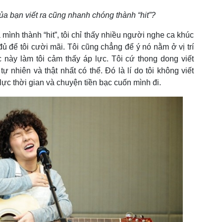
ủa bạn viết ra cũng nhanh chóng thành “hit”?
a mình thành “hit”, tôi chỉ thấy nhiều người nghe ca khúc
ó đủ để tôi cười mãi. Tôi cũng chẳng để ý nó nằm ở vị trí
 này làm tôi cảm thấy áp lực. Tôi cứ thong dong viết
 nhiên và thật nhất có thể. Đó là lí do tôi không viết
lực thời gian và chuyện tiền bạc cuốn mình đi.