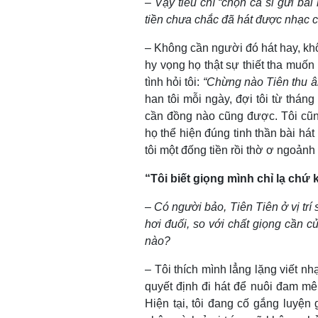
–
Vậy tiêu chí “chọn ca sĩ gửi bà
tiền chưa chắc đã hát được nhạc 
– Không cần người đó hát hay, khô
hy vọng họ thật sự thiết tha muốn
tình hỏi tôi:
“Chừng nào Tiên thu 
han tôi mỗi ngày, đợi tôi từ thán
cần đồng nào cũng được. Tôi cũn
họ thể hiện đúng tinh thần bài há
tôi một đống tiền rồi thờ ơ ngoảnh
“Tôi biết giọng mình chỉ lạ chứ
–
Có người bảo, Tiên Tiên ở vị trí
hơi đuối, so với chất giọng cần củ
nào?
– Tôi thích mình lẳng lặng viết n
quyết định đi hát để nuôi đam mê 
Hiện tại, tôi đang cố gắng luyện