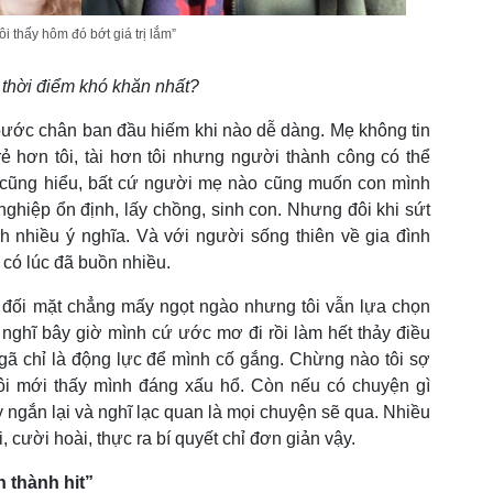
ôi thấy hôm đó bớt giá trị lắm”
à thời điểm khó khăn nhất?
bước chân ban đầu hiếm khi nào dễ dàng. Mẹ không tin
rẻ hơn tôi, tài hơn tôi nhưng người thành công có thể
 cũng hiểu, bất cứ người mẹ nào cũng muốn con mình
 nghiệp ổn định, lấy chồng, sinh con. Nhưng đôi khi sứt
h nhiều ý nghĩa. Và với người sống thiên về gia đình
i có lúc đã buồn nhiều.
đối mặt chẳng mấy ngọt ngào nhưng tôi vẫn lựa chọn
nghĩ bây giờ mình cứ ước mơ đi rồi làm hết thảy điều
gã chỉ là động lực để mình cố gắng. Chừng nào tôi sợ
i tôi mới thấy mình đáng xấu hổ. Còn nếu có chuyện gì
 ngắn lại và nghĩ lạc quan là mọi chuyện sẽ qua. Nhiều
, cười hoài, thực ra bí quyết chỉ đơn giản vậy.
h thành hit”