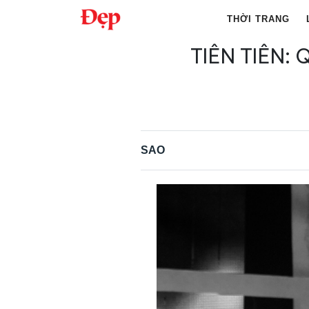
Chuyển
THỜI TRANG
đến
nội
TIÊN TIÊN:
Tìm
dung
kiếm
cho:
SAO