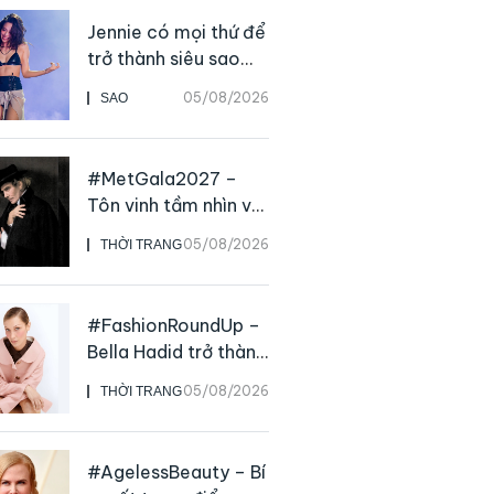
Jennie có mọi thứ để
trở thành siêu sao
solo, ngoại trừ hát
05/08/2026
SAO
live
#MetGala2027 –
Tôn vinh tầm nhìn và
sức ảnh hưởng sâu
05/08/2026
THỜI TRANG
rộng của NTK John
Galliano
#FashionRoundUp –
Bella Hadid trở thành
Đại sứ Toàn cầu của
05/08/2026
THỜI TRANG
Prada Beauty,
CHANEL mua lại
Charvet
#AgelessBeauty – Bí