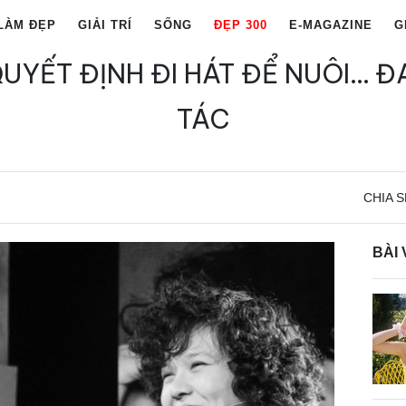
LÀM ĐẸP
GIẢI TRÍ
SỐNG
ĐẸP 300
E-MAGAZINE
G
 QUYẾT ĐỊNH ĐI HÁT ĐỂ NUÔI… 
TÁC
CHIA S
BÀI 