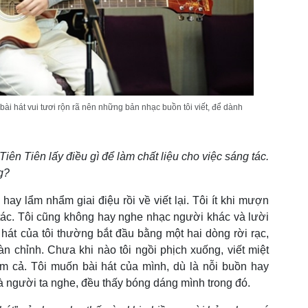
g bài hát vui tươi rộn rã nên những bản nhạc buồn tôi viết, để dành
iên Tiên lấy điều gì để làm chất liệu cho việc sáng tác.
g?
hay lẩm nhẩm giai điệu rồi về viết lại. Tôi ít khi mượn
tác. Tôi cũng không hay nghe nhạc người khác và lười
hát của tôi thường bắt đầu bằng một hai dòng rời rạc,
 chỉnh. Chưa khi nào tôi ngồi phịch xuống, viết miệt
m cả. Tôi muốn bài hát của mình, dù là nỗi buồn hay
à người ta nghe, đều thấy bóng dáng mình trong đó.