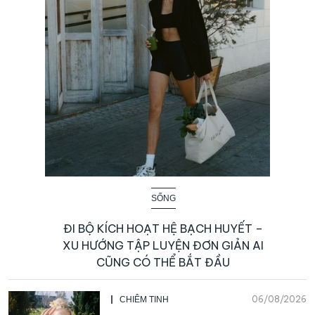
SỐNG
ĐI BỘ KÍCH HOẠT HỆ BẠCH HUYẾT –
XU HƯỚNG TẬP LUYỆN ĐƠN GIẢN AI
CŨNG CÓ THỂ BẮT ĐẦU
06/08/2026
CHIÊM TINH