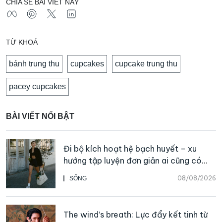
CHIA SẺ BÀI VIẾT NÀY
TỪ KHOÁ
bánh trung thu
cupcakes
cupcake trung thu
pacey cupcakes
BÀI VIẾT NỔI BẬT
Đi bộ kích hoạt hệ bạch huyết – xu
hướng tập luyện đơn giản ai cũng có
thể bắt đầu
08/08/2026
SỐNG
The wind’s breath: Lực đẩy kết tinh từ