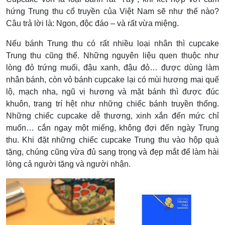
hứng Trung thu cổ truyền của Việt Nam sẽ như thế nào?
Câu trả lời là: Ngon, độc đáo – và rất vừa miệng.
Nếu bánh Trung thu có rất nhiều loại nhân thì cupcake
Trung thu cũng thế. Những nguyên liệu quen thuộc như
lòng đỏ trứng muối, đậu xanh, đậu đỏ… được dùng làm
nhân bánh, còn vỏ bánh cupcake lại có mùi hương mai quế
lộ, mạch nha, ngũ vị hương và mặt bánh thì được đúc
khuôn, trang trí hệt như những chiếc bánh truyền thống.
Những chiếc cupcake dễ thương, xinh xắn đến mức chỉ
muốn… cắn ngay một miếng, không đợi đến ngày Trung
thu. Khi đặt những chiếc cupcake Trung thu vào hộp quà
tặng, chúng cũng vừa đủ sang trọng và đẹp mắt để làm hài
lòng cả người tặng và người nhận.