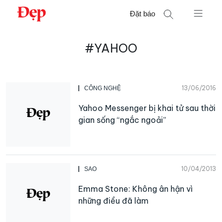
Chuyển
Đặt báo
đến
nội
Tìm
dung
#YAHOO
kiếm
cho:
13/06/2016
CÔNG NGHỆ
Yahoo Messenger bị khai tử sau thời
gian sống “ngắc ngoải”
10/04/2013
SAO
Emma Stone: Không ân hận vì
những điều đã làm