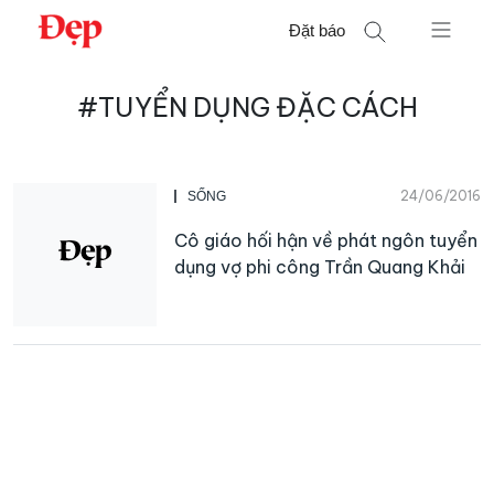
Chuyển
Đặt báo
đến
nội
Tìm
dung
#TUYỂN DỤNG ĐẶC CÁCH
kiếm
cho:
24/06/2016
SỐNG
Cô giáo hối hận về phát ngôn tuyển
dụng vợ phi công Trần Quang Khải