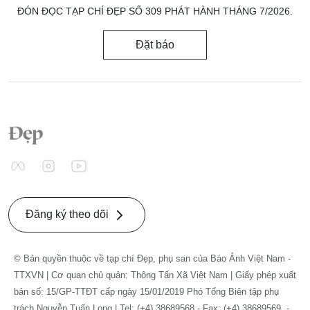
ĐÓN ĐỌC TẠP CHÍ ĐẸP SỐ 309 PHÁT HÀNH THÁNG 7/2026.
Đặt báo
Đăng ký theo dõi
© Bản quyền thuộc về tạp chí Đẹp, phụ san của Báo Ảnh Việt Nam -
TTXVN | Cơ quan chủ quản: Thông Tấn Xã Việt Nam | Giấy phép xuất
bản số: 15/GP-TTĐT cấp ngày 15/01/2019 Phó Tổng Biên tập phụ
trách Nguyễn Tuấn Long | Tel: (+4) 38689568 - Fax: (+4) 38689569. -