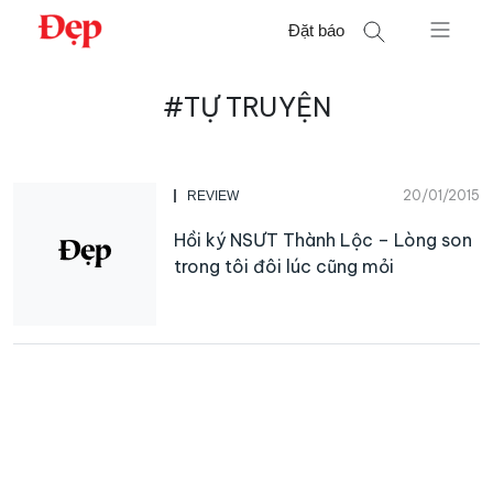
Chuyển
Đặt báo
đến
nội
Tìm
dung
#TỰ TRUYỆN
kiếm
cho:
20/01/2015
REVIEW
Hồi ký NSƯT Thành Lộc – Lòng son
trong tôi đôi lúc cũng mỏi