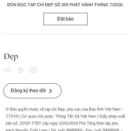
ĐÓN ĐỌC TẠP CHÍ ĐẸP SỐ 309 PHÁT HÀNH THÁNG 7/2026.
Đặt báo
Đăng ký theo dõi
© Bản quyền thuộc về tạp chí Đẹp, phụ san của Báo Ảnh Việt Nam -
TTXVN | Cơ quan chủ quản: Thông Tấn Xã Việt Nam | Giấy phép xuất
bản số: 15/GP-TTĐT cấp ngày 15/01/2019 Phó Tổng Biên tập phụ
trách Nguyễn Tuấn Long | Tel: (+4) 38689568 - Fax: (+4) 38689569. -