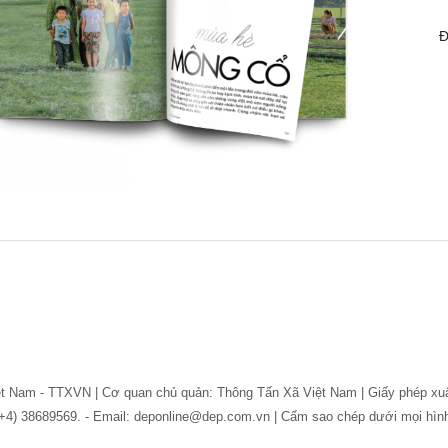
Đ
ệt Nam - TTXVN | Cơ quan chủ quản: Thông Tấn Xã Việt Nam | Giấy phép xu
: (+4) 38689569. - Email: deponline@dep.com.vn | Cấm sao chép dưới mọi hì