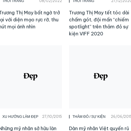
08/02/2022
27/12/202
THỜI TRANG
THỜI TRANG
Trương Thị May bất ngờ trở
Trương Thị May tết tóc dài
lại với diện mạo rực rỡ, thu
chấm gót, đội mấn “chiếm
hút mọi ánh nhìn
spotlight” trên thảm đỏ sự
kiện VIFF 2020
27/10/2015
26/06/201
XU HƯỚNG LÀM ĐẸP
THẢM ĐỎ / SỰ KIỆN
Những mỹ nhân sở hữu làn
Dàn mỹ nhân Việt quyến rũ