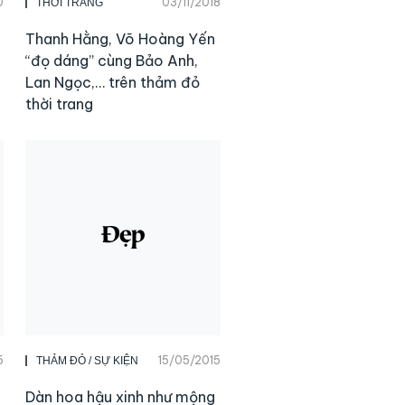
0
03/11/2018
THỜI TRANG
Thanh Hằng, Võ Hoàng Yến
“đọ dáng” cùng Bảo Anh,
Lan Ngọc,… trên thảm đỏ
thời trang
5
15/05/2015
THẢM ĐỎ / SỰ KIỆN
Dàn hoa hậu xinh như mộng