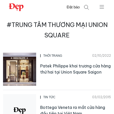
Chuyển
Đặt báo
đến
nội
Tìm
dung
#TRUNG TÂM THƯƠNG MẠI UNION
kiếm
cho:
SQUARE
02/10/2022
THỜI TRANG
Patek Philippe khai trương cửa hàng
thứ hai tại Union Square Saigon
03/02/2015
TIN TỨC
Bottega Veneta ra mắt cửa hàng
đầu tiên tại Việt Nam