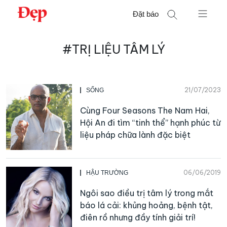
Chuyển
Đặt báo
đến
nội
Tìm
dung
#TRỊ LIỆU TÂM LÝ
kiếm
cho:
21/07/2023
SỐNG
Cùng Four Seasons The Nam Hai,
Hội An đi tìm “tinh thể” hạnh phúc từ
liệu pháp chữa lành đặc biệt
06/06/2019
HẬU TRƯỜNG
Ngôi sao điều trị tâm lý trong mắt
báo lá cải: khủng hoảng, bệnh tật,
điên rồ nhưng đầy tính giải trí!