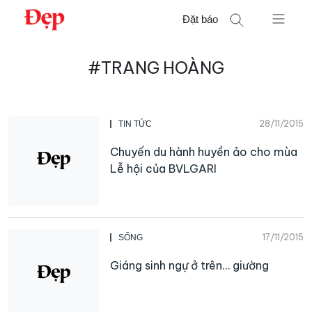
Chuyển
Đặt báo
đến
nội
Tìm
dung
#TRANG HOÀNG
kiếm
cho:
28/11/2015
TIN TỨC
Chuyến du hành huyền ảo cho mùa
Lễ hội của BVLGARI
17/11/2015
SỐNG
Giáng sinh ngự ở trên… giường