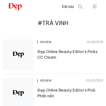
Chuyển
Đặt báo
đến
nội
Tìm
dung
#TRÀ VINH
kiếm
cho:
01/08/2013
REVIEW
Đẹp Online Beauty Editor’s Picks:
CC Cream
09/05/2013
REVIEW
Đẹp Online Beauty Editor’s Pick:
Phấn nền