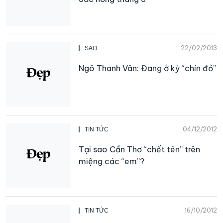
22/02/2013
SAO
Ngô Thanh Vân: Đang ở kỳ “chín đỏ”
04/12/2012
TIN TỨC
Tại sao Cần Thơ “chết tên” trên
miệng các “em”?
16/10/2012
TIN TỨC