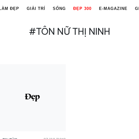
LÀM ĐẸP
GIẢI TRÍ
SỐNG
ĐẸP 300
E-MAGAZINE
G
#TÔN NỮ THỊ NINH