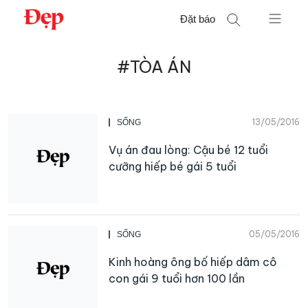
Chuyển
Đặt báo
đến
nội
Tìm
dung
#TÒA ÁN
kiếm
cho:
13/05/2016
SỐNG
Vụ án đau lòng: Cậu bé 12 tuổi
cưỡng hiếp bé gái 5 tuổi
05/05/2016
SỐNG
Kinh hoàng ông bố hiếp dâm cô
con gái 9 tuổi hơn 100 lần