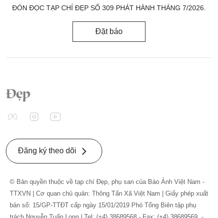
ĐÓN ĐỌC TẠP CHÍ ĐẸP SỐ 309 PHÁT HÀNH THÁNG 7/2026.
Đặt báo
Đăng ký theo dõi
© Bản quyền thuộc về tạp chí Đẹp, phụ san của Báo Ảnh Việt Nam -
TTXVN | Cơ quan chủ quản: Thông Tấn Xã Việt Nam | Giấy phép xuất
bản số: 15/GP-TTĐT cấp ngày 15/01/2019 Phó Tổng Biên tập phụ
trách Nguyễn Tuấn Long | Tel: (+4) 38689568 - Fax: (+4) 38689569. -