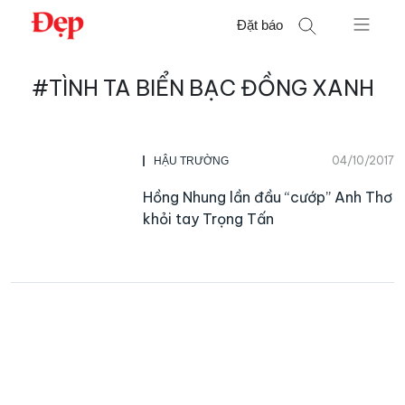
Chuyển
Đặt báo
đến
nội
Tìm
dung
#TÌNH TA BIỂN BẠC ĐỒNG XANH
kiếm
cho:
04/10/2017
HẬU TRƯỜNG
Hồng Nhung lần đầu “cướp” Anh Thơ
khỏi tay Trọng Tấn