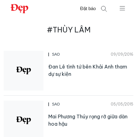
Chuyển
Đặt báo
đến
nội
Tìm
dung
#THÙY LÂM
kiếm
cho:
09/09/2016
SAO
Đan Lê tình tứ bên Khải Anh tham
dự sự kiện
05/05/2015
SAO
Mai Phương Thúy rạng rỡ giữa dàn
hoa hậu