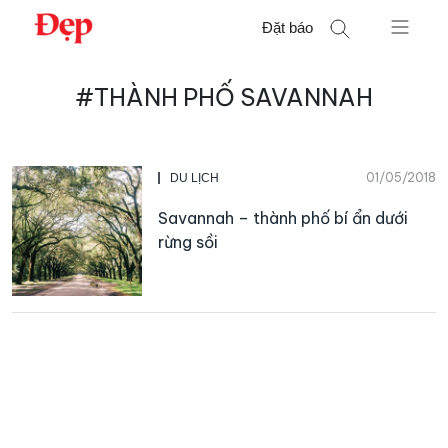
Chuyển
Đặt báo
đến
nội
Tìm
dung
#THÀNH PHỐ SAVANNAH
kiếm
cho:
01/05/2018
DU LỊCH
Savannah – thành phố bí ẩn dưới
rừng sồi