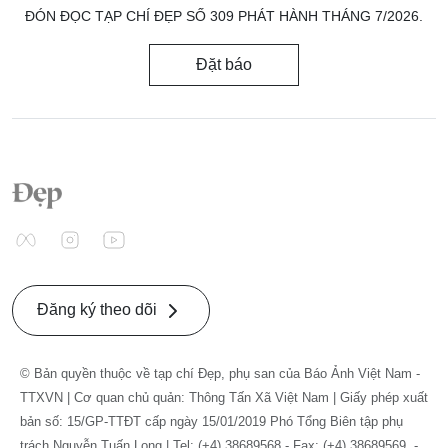
ĐÓN ĐỌC TẠP CHÍ ĐẸP SỐ 309 PHÁT HÀNH THÁNG 7/2026.
Đặt báo
Đăng ký theo dõi
© Bản quyền thuộc về tạp chí Đẹp, phụ san của Báo Ảnh Việt Nam -
TTXVN | Cơ quan chủ quản: Thông Tấn Xã Việt Nam | Giấy phép xuất
bản số: 15/GP-TTĐT cấp ngày 15/01/2019 Phó Tổng Biên tập phụ
trách Nguyễn Tuấn Long | Tel: (+4) 38689568 - Fax: (+4) 38689569. -