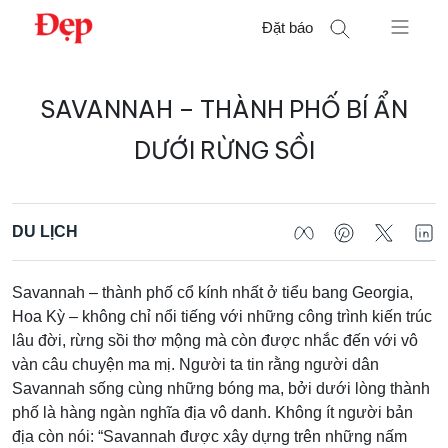
Chuyển
Đặt báo
đến
nội
Tìm
dung
SAVANNAH – THÀNH PHỐ BÍ ẨN
kiếm
cho:
DƯỚI RỪNG SỒI
DU LỊCH
Savannah – thành phố cổ kính nhất ở tiểu bang Georgia,
Hoa Kỳ – không chỉ nổi tiếng với những công trình kiến trúc
lâu đời, rừng sồi thơ mộng mà còn được nhắc đến với vô
vàn câu chuyện ma mị. Người ta tin rằng người dân
Savannah sống cùng những bóng ma, bởi dưới lòng thành
phố là hàng ngàn nghĩa địa vô danh. Không ít người bản
địa còn nói: “Savannah được xây dựng trên những nấm