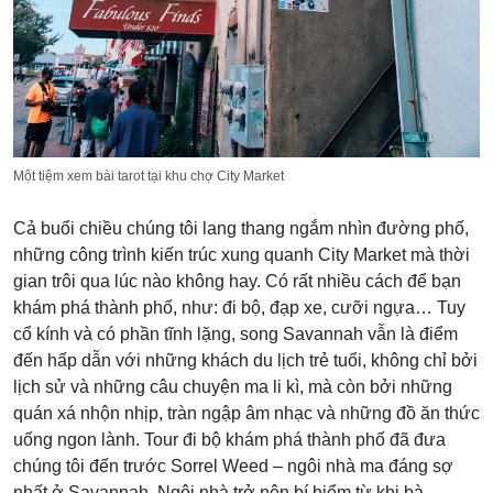
Một tiệm xem bài tarot tại khu chợ City Market
Cả buổi chiều chúng tôi lang thang ngắm nhìn đường phố,
những công trình kiến trúc xung quanh City Market mà thời
gian trôi qua lúc nào không hay. Có rất nhiều cách để bạn
khám phá thành phố, như: đi bộ, đạp xe, cưỡi ngựa… Tuy
cổ kính và có phần tĩnh lặng, song Savannah vẫn là điểm
đến hấp dẫn với những khách du lịch trẻ tuổi, không chỉ bởi
lịch sử và những câu chuyện ma li kì, mà còn bởi những
quán xá nhộn nhịp, tràn ngập âm nhạc và những đồ ăn thức
uống ngon lành. Tour đi bộ khám phá thành phố đã đưa
chúng tôi đến trước Sorrel Weed – ngôi nhà ma đáng sợ
nhất ở Savannah. Ngôi nhà trở nên bí hiểm từ khi bà