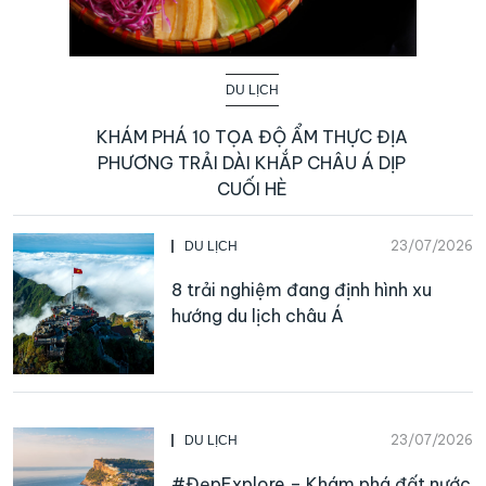
DU LỊCH
KHÁM PHÁ 10 TỌA ĐỘ ẨM THỰC ĐỊA
PHƯƠNG TRẢI DÀI KHẮP CHÂU Á DỊP
CUỐI HÈ
23/07/2026
DU LỊCH
8 trải nghiệm đang định hình xu
hướng du lịch châu Á
23/07/2026
DU LỊCH
#ĐẹpExplore – Khám phá đất nước