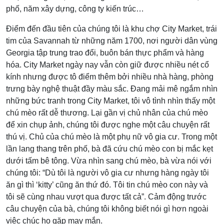
phố, năm xây dựng, công ty kiến trúc…
Điểm đến đầu tiên của chúng tôi là khu chợ City Market, trái
tim của Savannah từ những năm 1700, nơi người dân vùng
Georgia tập trung trao đổi, buôn bán thực phẩm và hàng
hóa. City Market ngày nay vẫn còn giữ được nhiều nét cổ
kính nhưng được tô điểm thêm bởi nhiều nhà hàng, phòng
trưng bày nghệ thuật đầy màu sắc. Đang mải mê ngắm nhìn
những bức tranh trong City Market, tôi vô tình nhìn thấy một
chú mèo rất dễ thương. Lại gần vị chủ nhân của chú mèo
để xin chụp ảnh, chúng tôi được nghe một câu chuyện rất
thú vị. Chủ của chú mèo là một phụ nữ vô gia cư. Trong một
lần lang thang trên phố, bà đã cứu chú mèo con bị mắc kẹt
dưới tấm bê tông. Vừa nhìn sang chú mèo, bà vừa nói với
chúng tôi: “Dù tôi là người vô gia cư nhưng hàng ngày tôi
ăn gì thì ‘kitty’ cũng ăn thứ đó. Tôi tin chú mèo con này và
tôi sẽ cùng nhau vượt qua được tất cả”. Cảm động trước
câu chuyện của bà, chúng tôi không biết nói gì hơn ngoài
việc chúc họ gặp may mắn.