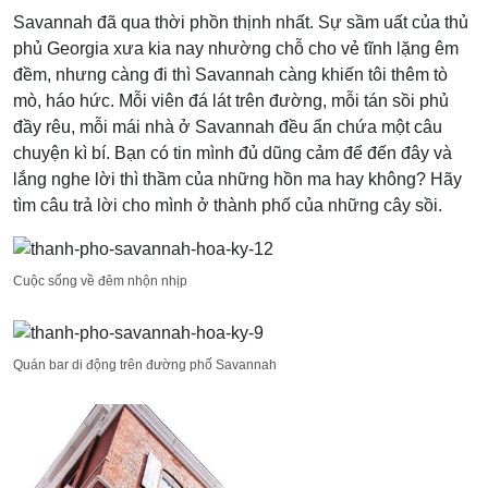
Savannah đã qua thời phồn thịnh nhất. Sự sầm uất của thủ
phủ Georgia xưa kia nay nhường chỗ cho vẻ tĩnh lặng êm
đềm, nhưng càng đi thì Savannah càng khiến tôi thêm tò
mò, háo hức. Mỗi viên đá lát trên đường, mỗi tán sồi phủ
đầy rêu, mỗi mái nhà ở Savannah đều ẩn chứa một câu
chuyện kì bí. Bạn có tin mình đủ dũng cảm để đến đây và
lắng nghe lời thì thầm của những hồn ma hay không? Hãy
tìm câu trả lời cho mình ở thành phố của những cây sồi.
Cuộc sống về đêm nhộn nhịp
Quán bar di động trên đường phố Savannah