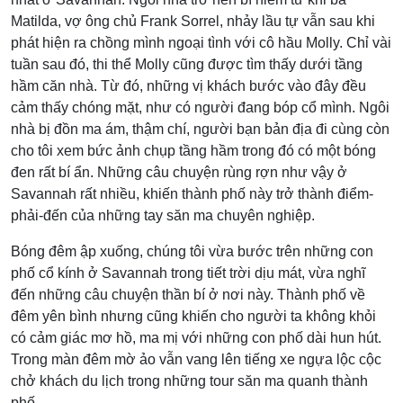
Matilda, vợ ông chủ Frank Sorrel, nhảy lầu tự vẫn sau khi
phát hiện ra chồng mình ngoại tình với cô hầu Molly. Chỉ vài
tuần sau đó, thi thể Molly cũng được tìm thấy dưới tầng
hầm căn nhà. Từ đó, những vị khách bước vào đây đều
cảm thấy chóng mặt, như có người đang bóp cổ mình. Ngôi
nhà bị đồn ma ám, thậm chí, người bạn bản địa đi cùng còn
cho tôi xem bức ảnh chụp tầng hầm trong đó có một bóng
đen rất bí ẩn. Những câu chuyện rùng rợn như vậy ở
Savannah rất nhiều, khiến thành phố này trở thành điểm-
phải-đến của những tay săn ma chuyên nghiệp.
Bóng đêm ập xuống, chúng tôi vừa bước trên những con
phố cổ kính ở Savannah trong tiết trời dịu mát, vừa nghĩ
đến những câu chuyện thần bí ở nơi này. Thành phố về
đêm yên bình nhưng cũng khiến cho người ta không khỏi
có cảm giác mơ hồ, ma mị với những con phố dài hun hút.
Trong màn đêm mờ ảo vẫn vang lên tiếng xe ngựa lộc cộc
chở khách du lịch trong những tour săn ma quanh thành
phố.