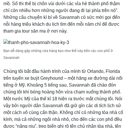
mồ. Số thi thể bị chôn vùi dưới các vỉa hè thành phố thậm
chí còn nhiều hơn những người đang đi lại phía trên nó”.
Những câu chuyện kì bí về Savannah có sức mời gọi đến
nỗi hàng triệu khách du lịch tìm đến mỗi năm chỉ để được
tham gia tour săn ma ở nơi này.
Bạn dễ dàng gặp những cửa hàng kẹo như thế này trên các con phố ở
Savannah
Chúng tôi bắt đầu hành trình của mình từ Orlando, Florida
trên tuyến xe buýt Greyhound – một hãng xe đường dài nổi
tiếng ở Mỹ. Khoảng 5 tiếng sau, Savannah đã chào đón
chúng tôi khi bóng hoàng hôn vừa chạm xuống thành phố.
Một nước Mỹ của thế kỉ 18 hiện ra trước mắt chúng tôi. Nói
vậy bởi người dân Savannah đã giữ gìn các di tích lịch sử
một cách vô cùng cẩn thận. Không chỉ có những tòa nhà cổ
kính, mà cả những ngôi nhà nhỏ, cho đến các con phố đều
được “nâng niu”, treo biển ghi rõ tên chủ nhân tòa nhà, tên