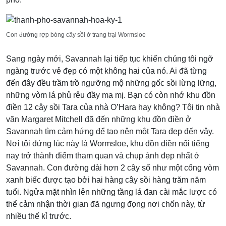
Con đường rợp bóng cây sồi ở trang trại Wormsloe
Sang ngày mới, Savannah lại tiếp tục khiến chúng tôi ngỡ
ngàng trước vẻ đẹp có một không hai của nó. Ai đã từng
đến đây đều trầm trồ ngưỡng mộ những gốc sồi lừng lững,
những vòm lá phủ rêu đầy ma mị. Bạn có còn nhớ khu đồn
điền 12 cây sồi Tara của nhà O’Hara hay không? Tôi tin nhà
văn Margaret Mitchell đã đến những khu đồn điền ở
Savannah tìm cảm hứng để tạo nên một Tara đẹp đến vậy.
Nơi tôi đứng lúc này là Wormsloe, khu đồn điền nổi tiếng
nay trở thành điểm tham quan và chụp ảnh đẹp nhất ở
Savannah. Con đường dài hơn 2 cây số như một cổng vòm
xanh biếc được tạo bởi hai hàng cây sồi hàng trăm năm
tuổi. Ngửa mặt nhìn lên những tầng lá đan cài mắc lược có
thể cảm nhận thời gian đã ngưng đọng nơi chốn này, từ
nhiều thế kỉ trước.