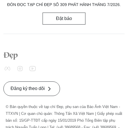
ĐÓN ĐỌC TẠP CHÍ ĐẸP SỐ 309 PHÁT HÀNH THÁNG 7/2026.
Đặt báo
Đăng ký theo dõi
© Bản quyền thuộc về tạp chí Đẹp, phụ san của Báo Ảnh Việt Nam -
TTXVN | Cơ quan chủ quản: Thông Tấn Xã Việt Nam | Giấy phép xuất
bản số: 15/GP-TTĐT cấp ngày 15/01/2019 Phó Tổng Biên tập phụ
trách Nguyễn Tuấn Long | Tel: (+4) 38689568 - Fax: (+4) 38689569. -