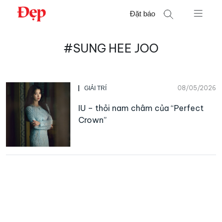
Chuyển
Đặt báo
đến
nội
Tìm
dung
#SUNG HEE JOO
kiếm
cho:
08/05/2026
GIẢI TRÍ
IU – thỏi nam châm của “Perfect
Crown”